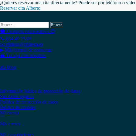
¿Quieres reservar una cita directamente? Puede ser por teléfono o vide
Reservar cita Alberto
Hola , actualmente tienes
0,00
€
en tu monedero.
Si necesitas buscar algo en Phiteca, aquí puedes hacerlo:
Buscar:
🗨 Contacta con nosotros 😉
📞 634 49 25 08
📧 phiteca@phiteca.es
▶ Más formas de contactar
💼 Trabaja con nosotros
✍ Blog
Copyright © 2020 PHITECA
Páginas de información
Información básica de protección de datos
Sus datos seguros
Política de protección de datos
Política de cookies
Mi cuenta
Mis cursos
Mis suscripciones