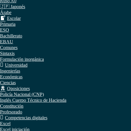
Ruso A0
🇯🇵 Japonés
Árabe
Escolar
Primaria
ESO
Bachillerato
EBAU
Comunes
Sintaxis
Formulación inorgánica
Universidad
Ingenierías
Económicas
Ciencias
Oposiciones
Policía Nacional (CNP)
Inglés Cuerpo Técnico de Hacienda
Constitución
Profesorado
Competencias digitales
Excel
Excel iniciación