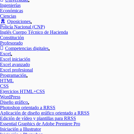
Mostrar
Ingenierías
el
Económicas
submenú
Ciencias
Oposiciones
Mostrar
Policía Nacional (CNP)
el
Inglés Cuerpo Técnico de Hacienda
submenú
Constitución
Profesorado
Competencias digitales
Mostrar
Excel
el
Mostrar
Excel iniciación
submenú
el
Excel avanzado
submenú
Excel profesional
Programación
Mostrar
HTML
el
CSS
submenú
Ejercicios HTML+CSS
WordPress
Diseño gráfico
Mostrar
Photoshop orientado a RRSS
el
Aplicación de diseño gráfico orientado a RRSS
submenú
Edición de vídeo y plantillas para RRSS
Essential Graphics de Adobe Premiere Pro
Iniciación a Illustrator