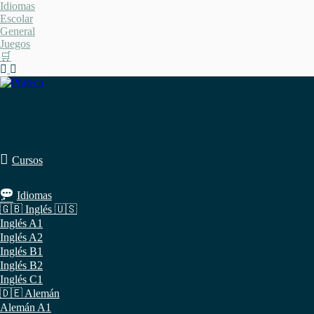
Saltar
Idiomas
al
Escolar
contenido
General
Juegos
🛒
Cursos
Idiomas
🇬🇧 Inglés 🇺🇸
Inglés A1
Inglés A2
Inglés B1
Inglés B2
Inglés C1
🇩🇪 Alemán
Alemán A1