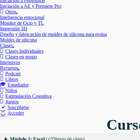
Iniciación a Photoshop
Iniciación a AE y Premiere Pro
Otros
Mostrar
Inteligencia emocional
el
Monitor de Ocio y TL
submenú
Impresión 3D
Diseño y fabricación de moldes de silicona para resina
Moldes de silicona
Clases
Mostrar
Clases Individuales
el
Clases en grupo
submenú
Intensivos
Recursos
Mostrar
Podcast
el
Libros
submenú
Estudiador
Niños
Estimulación Cognitiva
Juegos
Suscribirse
Acceder
Curs
Módulo 1: Excel
(+55horas de clase)