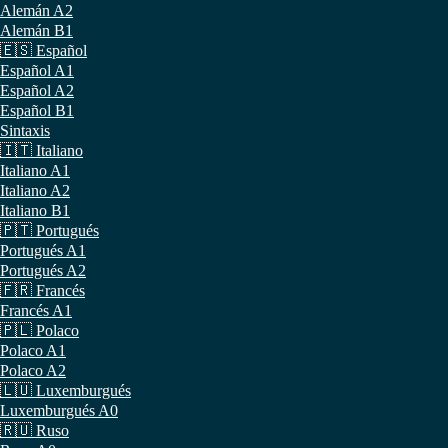
Alemán A2
Alemán B1
🇪🇸 Español
Español A1
Español A2
Español B1
Sintaxis
🇮🇹 Italiano
Italiano A1
Italiano A2
Italiano B1
🇵🇹 Portugués
Portugués A1
Portugués A2
🇫🇷 Francés
Francés A1
🇵🇱 Polaco
Polaco A1
Polaco A2
🇱🇺 Luxemburgués
Luxemburgués A0
🇷🇺 Ruso