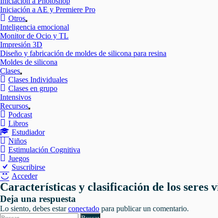
Iniciación a Photoshop
Iniciación a AE y Premiere Pro
Otros
Mostrar
Inteligencia emocional
el
Monitor de Ocio y TL
submenú
Impresión 3D
Diseño y fabricación de moldes de silicona para resina
Moldes de silicona
Clases
Mostrar
Clases Individuales
el
Clases en grupo
submenú
Intensivos
Recursos
Mostrar
Podcast
el
Libros
submenú
Estudiador
Niños
Estimulación Cognitiva
Juegos
Suscribirse
Acceder
Características y clasificación de los seres v
Deja una respuesta
Lo siento, debes estar
conectado
para publicar un comentario.
Buscar: