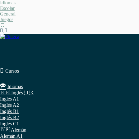
Saltar
Idiomas
al
Escolar
contenido
General
Juegos
🛒
Cursos
Idiomas
🇬🇧 Inglés 🇺🇸
Inglés A1
Inglés A2
Inglés B1
Inglés B2
Inglés C1
🇩🇪 Alemán
Alemán A1