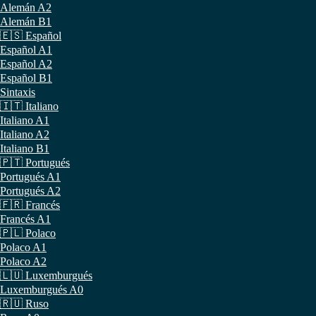
Alemán A2
Alemán B1
🇪🇸 Español
Español A1
Español A2
Español B1
Sintaxis
🇮🇹 Italiano
Italiano A1
Italiano A2
Italiano B1
🇵🇹 Portugués
Portugués A1
Portugués A2
🇫🇷 Francés
Francés A1
🇵🇱 Polaco
Polaco A1
Polaco A2
🇱🇺 Luxemburgués
Luxemburgués A0
🇷🇺 Ruso