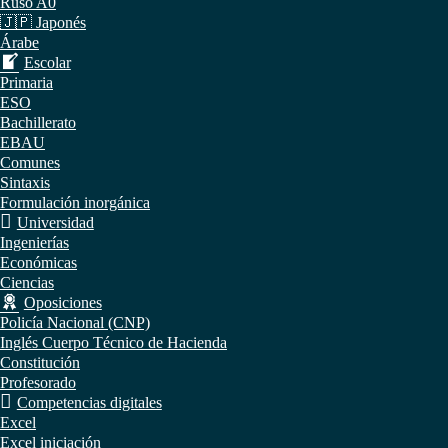
Ruso A0
🇯🇵 Japonés
Árabe
Escolar
Primaria
ESO
Bachillerato
EBAU
Comunes
Sintaxis
Formulación inorgánica
Universidad
Ingenierías
Económicas
Ciencias
Oposiciones
Policía Nacional (CNP)
Inglés Cuerpo Técnico de Hacienda
Constitución
Profesorado
Competencias digitales
Excel
Excel iniciación