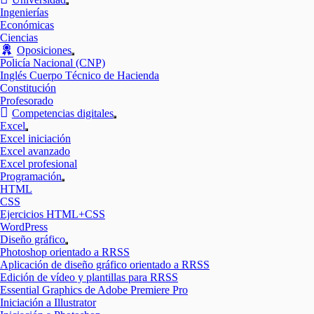
Mostrar
Ingenierías
el
Económicas
submenú
Ciencias
Oposiciones
Mostrar
Policía Nacional (CNP)
el
Inglés Cuerpo Técnico de Hacienda
submenú
Constitución
Profesorado
Competencias digitales
Mostrar
Excel
el
Mostrar
Excel iniciación
submenú
el
Excel avanzado
submenú
Excel profesional
Programación
Mostrar
HTML
el
CSS
submenú
Ejercicios HTML+CSS
WordPress
Diseño gráfico
Mostrar
Photoshop orientado a RRSS
el
Aplicación de diseño gráfico orientado a RRSS
submenú
Edición de vídeo y plantillas para RRSS
Essential Graphics de Adobe Premiere Pro
Iniciación a Illustrator