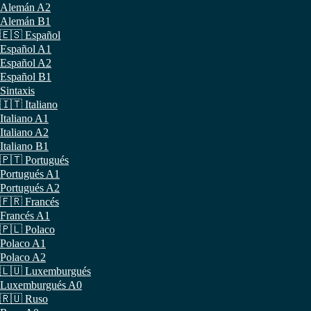
Alemán A2
Alemán B1
🇪🇸 Español
Español A1
Español A2
Español B1
Sintaxis
🇮🇹 Italiano
Italiano A1
Italiano A2
Italiano B1
🇵🇹 Portugués
Portugués A1
Portugués A2
🇫🇷 Francés
Francés A1
🇵🇱 Polaco
Polaco A1
Polaco A2
🇱🇺 Luxemburgués
Luxemburgués A0
🇷🇺 Ruso