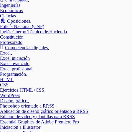
Mostrar
Ingenierías
el
Económicas
submenú
Ciencias
Oposiciones
Mostrar
Policía Nacional (CNP)
el
Inglés Cuerpo Técnico de Hacienda
submenú
Constitución
Profesorado
Competencias digitales
Mostrar
Excel
el
Mostrar
Excel iniciación
submenú
el
Excel avanzado
submenú
Excel profesional
Programación
Mostrar
HTML
el
CSS
submenú
Ejercicios HTML+CSS
WordPress
Diseño gráfico
Mostrar
Photoshop orientado a RRSS
el
Aplicación de diseño gráfico orientado a RRSS
submenú
Edición de vídeo y plantillas para RRSS
Essential Graphics de Adobe Premiere Pro
Iniciación a Illustrator