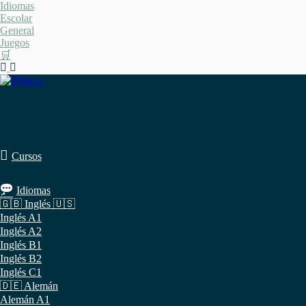
Saltar
Idiomas
al
Escolar
contenido
General
Juegos
🛒
Cursos
Idiomas
🇬🇧 Inglés 🇺🇸
Inglés A1
Inglés A2
Inglés B1
Inglés B2
Inglés C1
🇩🇪 Alemán
Alemán A1