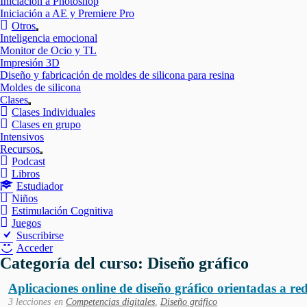
Iniciación a Photoshop
Iniciación a AE y Premiere Pro
Otros
Mostrar
Inteligencia emocional
el
Monitor de Ocio y TL
submenú
Impresión 3D
Diseño y fabricación de moldes de silicona para resina
Moldes de silicona
Clases
Mostrar
Clases Individuales
el
Clases en grupo
submenú
Intensivos
Recursos
Mostrar
Podcast
el
Libros
submenú
Estudiador
Niños
Estimulación Cognitiva
Juegos
Suscribirse
Acceder
Categoría del curso: Diseño gráfico
Aplicaciones online de diseño gráfico orientadas a red
3 lecciones
en
Competencias digitales
,
Diseño gráfico