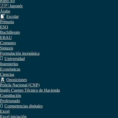
Ruso A0
🇯🇵 Japonés
Árabe
Escolar
Primaria
ESO
Bachillerato
EBAU
Comunes
Sintaxis
Formulación inorgánica
Universidad
Ingenierías
Económicas
Ciencias
Oposiciones
Policía Nacional (CNP)
Inglés Cuerpo Técnico de Hacienda
Constitución
Profesorado
Competencias digitales
Excel
Excel iniciación