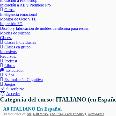
Iniciación a Photoshop
Iniciación a AE y Premiere Pro
Otros
Mostrar
Inteligencia emocional
el
Monitor de Ocio y TL
submenú
Impresión 3D
Diseño y fabricación de moldes de silicona para resina
Moldes de silicona
Clases
Mostrar
Clases Individuales
el
Clases en grupo
submenú
Intensivos
Recursos
Mostrar
Podcast
el
Libros
submenú
Estudiador
Niños
Estimulación Cognitiva
Juegos
Suscribirse
Acceder
Categoría del curso: ITALIANO (en Españo
A0 ITALIANO En Español
30 lecciones
en
A0
,
IDIOMAS
,
ITALIANO (en Español)
,
Novedades