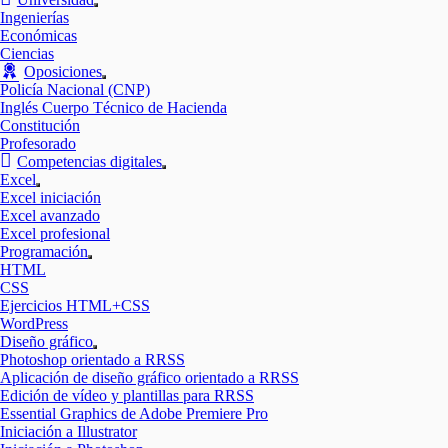
Mostrar
Ingenierías
el
Económicas
submenú
Ciencias
Oposiciones
Mostrar
Policía Nacional (CNP)
el
Inglés Cuerpo Técnico de Hacienda
submenú
Constitución
Profesorado
Competencias digitales
Mostrar
Excel
el
Mostrar
Excel iniciación
submenú
el
Excel avanzado
submenú
Excel profesional
Programación
Mostrar
HTML
el
CSS
submenú
Ejercicios HTML+CSS
WordPress
Diseño gráfico
Mostrar
Photoshop orientado a RRSS
el
Aplicación de diseño gráfico orientado a RRSS
submenú
Edición de vídeo y plantillas para RRSS
Essential Graphics de Adobe Premiere Pro
Iniciación a Illustrator