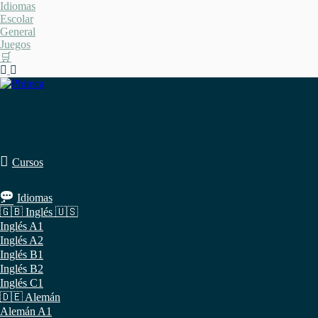
Saltar
Idiomas
al
Escolar
contenido
General
Juegos
🛒
Cursos
Idiomas
🇬🇧 Inglés 🇺🇸
Inglés A1
Inglés A2
Inglés B1
Inglés B2
Inglés C1
🇩🇪 Alemán
Alemán A1