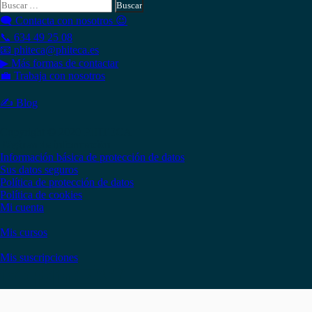
Buscar:
🗨 Contacta con nosotros 😉
📞 634 49 25 08
📧 phiteca@phiteca.es
▶ Más formas de contactar
💼 Trabaja con nosotros
✍ Blog
Copyright © 2020 PHITECA
Páginas de información
Información básica de protección de datos
Sus datos seguros
Política de protección de datos
Política de cookies
Mi cuenta
Mis cursos
Mis suscripciones
Instagram
Facebook
LinkedIn
YouTube
Twitter