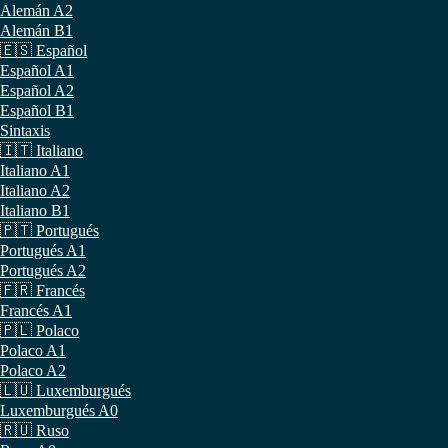
Alemán A2
Alemán B1
🇪🇸 Español
Español A1
Español A2
Español B1
Sintaxis
🇮🇹 Italiano
Italiano A1
Italiano A2
Italiano B1
🇵🇹 Portugués
Portugués A1
Portugués A2
🇫🇷 Francés
Francés A1
🇵🇱 Polaco
Polaco A1
Polaco A2
🇱🇺 Luxemburgués
Luxemburgués A0
🇷🇺 Ruso