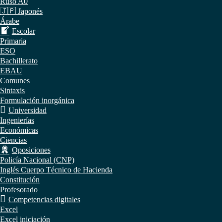
Ruso A0
🇯🇵 Japonés
Árabe
Escolar
Primaria
ESO
Bachillerato
EBAU
Comunes
Sintaxis
Formulación inorgánica
Universidad
Ingenierías
Económicas
Ciencias
Oposiciones
Policía Nacional (CNP)
Inglés Cuerpo Técnico de Hacienda
Constitución
Profesorado
Competencias digitales
Excel
Excel iniciación