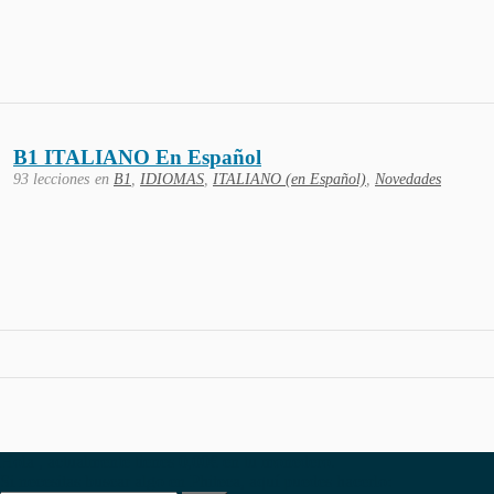
B1 ITALIANO En Español
93 lecciones
en
B1
,
IDIOMAS
,
ITALIANO (en Español)
,
Novedades
Hola , actualmente tienes
0,00
€
en tu monedero.
Si necesitas buscar algo en Phiteca, aquí puedes hacerlo: