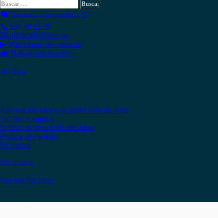
Buscar:
🗨 Contacta con nosotros 😉
📞 634 49 25 08
📧 phiteca@phiteca.es
▶ Más formas de contactar
💼 Trabaja con nosotros
✍ Blog
Copyright © 2020 PHITECA
Páginas de información
Información básica de protección de datos
Sus datos seguros
Política de protección de datos
Política de cookies
Mi cuenta
Mis cursos
Mis suscripciones
Instagram
Facebook
LinkedIn
YouTube
Twitter