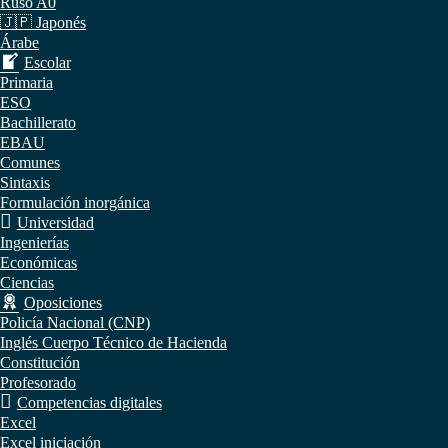
Ruso A0
🇯🇵 Japonés
Árabe
Escolar
Primaria
ESO
Bachillerato
EBAU
Comunes
Sintaxis
Formulación inorgánica
Universidad
Ingenierías
Económicas
Ciencias
Oposiciones
Policía Nacional (CNP)
Inglés Cuerpo Técnico de Hacienda
Constitución
Profesorado
Competencias digitales
Excel
Excel iniciación