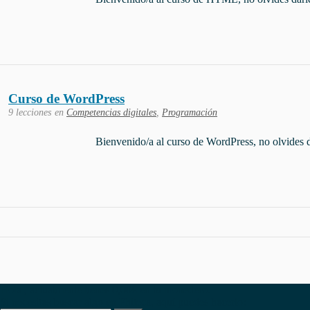
Curso de WordPress
9 lecciones
en
Competencias digitales
,
Programación
Bienvenido/a al curso de WordPress, no olvides d
Hola , actualmente tienes
0,00
€
en tu monedero.
Si necesitas buscar algo en Phiteca, aquí puedes hacerlo: