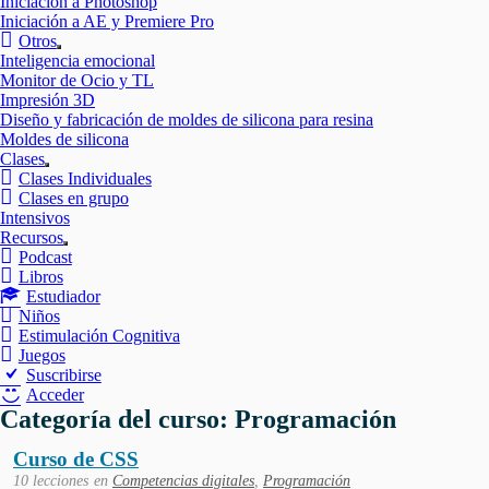
Iniciación a Photoshop
Iniciación a AE y Premiere Pro
Otros
Mostrar
Inteligencia emocional
el
Monitor de Ocio y TL
submenú
Impresión 3D
Diseño y fabricación de moldes de silicona para resina
Moldes de silicona
Clases
Mostrar
Clases Individuales
el
Clases en grupo
submenú
Intensivos
Recursos
Mostrar
Podcast
el
Libros
submenú
Estudiador
Niños
Estimulación Cognitiva
Juegos
Suscribirse
Acceder
Categoría del curso: Programación
Curso de CSS
10 lecciones
en
Competencias digitales
,
Programación