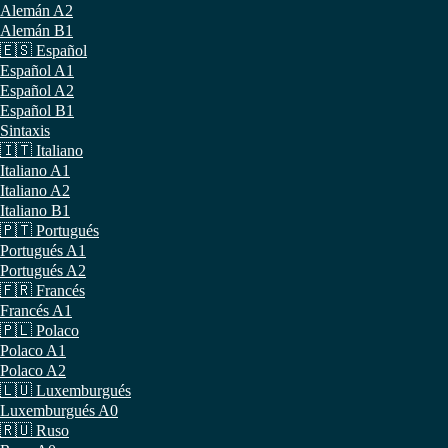
Alemán A2
Alemán B1
🇪🇸 Español
Español A1
Español A2
Español B1
Sintaxis
🇮🇹 Italiano
Italiano A1
Italiano A2
Italiano B1
🇵🇹 Portugués
Portugués A1
Portugués A2
🇫🇷 Francés
Francés A1
🇵🇱 Polaco
Polaco A1
Polaco A2
🇱🇺 Luxemburgués
Luxemburgués A0
🇷🇺 Ruso