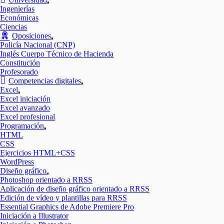
Mostrar
Ingenierías
el
Económicas
submenú
Ciencias
Oposiciones
Mostrar
Policía Nacional (CNP)
el
Inglés Cuerpo Técnico de Hacienda
submenú
Constitución
Profesorado
Competencias digitales
Mostrar
Excel
el
Mostrar
Excel iniciación
submenú
el
Excel avanzado
submenú
Excel profesional
Programación
Mostrar
HTML
el
CSS
submenú
Ejercicios HTML+CSS
WordPress
Diseño gráfico
Mostrar
Photoshop orientado a RRSS
el
Aplicación de diseño gráfico orientado a RRSS
submenú
Edición de vídeo y plantillas para RRSS
Essential Graphics de Adobe Premiere Pro
Iniciación a Illustrator