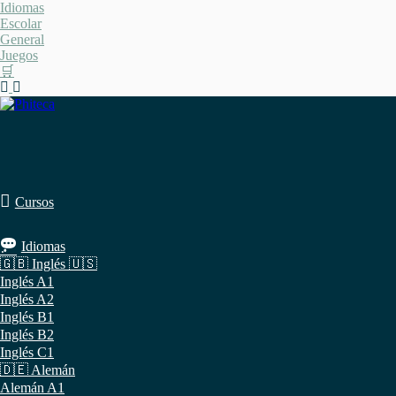
Saltar
Idiomas
al
Escolar
contenido
General
Juegos
🛒
Cursos
Idiomas
🇬🇧 Inglés 🇺🇸
Inglés A1
Inglés A2
Inglés B1
Inglés B2
Inglés C1
🇩🇪 Alemán
Alemán A1