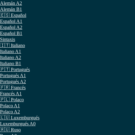
Alemán A2
Alemán B1
🇪🇸 Español
Español A1
Español A2
Español B1
Sintaxis
🇮🇹 Italiano
Italiano A1
Italiano A2
Italiano B1
🇵🇹 Portugués
Portugués A1
Portugués A2
🇫🇷 Francés
Francés A1
🇵🇱 Polaco
Polaco A1
Polaco A2
🇱🇺 Luxemburgués
Luxemburgués A0
🇷🇺 Ruso