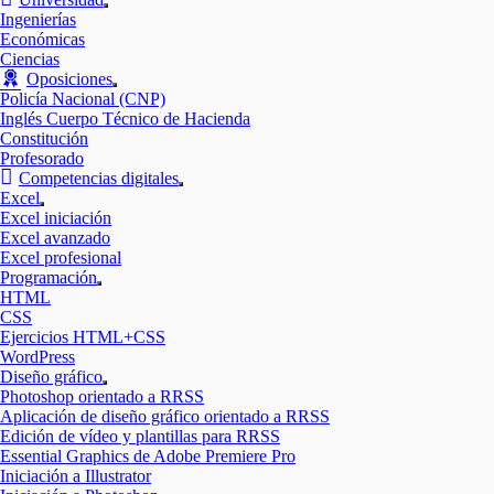
Mostrar
Ingenierías
el
Económicas
submenú
Ciencias
Oposiciones
Mostrar
Policía Nacional (CNP)
el
Inglés Cuerpo Técnico de Hacienda
submenú
Constitución
Profesorado
Competencias digitales
Mostrar
Excel
el
Mostrar
Excel iniciación
submenú
el
Excel avanzado
submenú
Excel profesional
Programación
Mostrar
HTML
el
CSS
submenú
Ejercicios HTML+CSS
WordPress
Diseño gráfico
Mostrar
Photoshop orientado a RRSS
el
Aplicación de diseño gráfico orientado a RRSS
submenú
Edición de vídeo y plantillas para RRSS
Essential Graphics de Adobe Premiere Pro
Iniciación a Illustrator