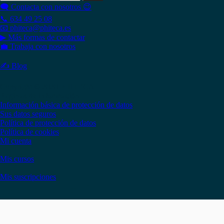
🗨 Contacta con nosotros 😉
📞 634 49 25 08
📧 phiteca@phiteca.es
▶ Más formas de contactar
💼 Trabaja con nosotros
✍ Blog
Copyright © 2020 PHITECA
Páginas de información
Información básica de protección de datos
Sus datos seguros
Política de protección de datos
Política de cookies
Mi cuenta
Mis cursos
Mis suscripciones
Instagram
Facebook
LinkedIn
YouTube
Twitter