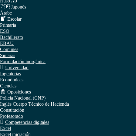
Ruso A0
🇯🇵 Japonés
Árabe
Escolar
Primaria
ESO
Bachillerato
EBAU
Comunes
Sintaxis
Formulación inorgánica
Universidad
Ingenierías
Económicas
Ciencias
Oposiciones
Policía Nacional (CNP)
Inglés Cuerpo Técnico de Hacienda
Constitución
Profesorado
Competencias digitales
Excel
Excel iniciación