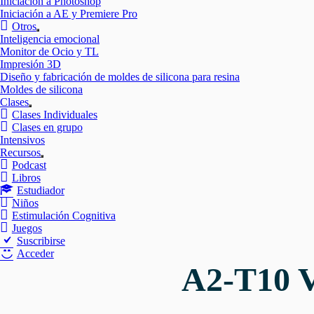
Iniciación a Photoshop
Iniciación a AE y Premiere Pro
Otros
Mostrar
Inteligencia emocional
el
Monitor de Ocio y TL
submenú
Impresión 3D
Diseño y fabricación de moldes de silicona para resina
Moldes de silicona
Clases
Mostrar
Clases Individuales
el
Clases en grupo
submenú
Intensivos
Recursos
Mostrar
Podcast
el
Libros
submenú
Estudiador
Niños
Estimulación Cognitiva
Juegos
Suscribirse
Acceder
A2-T10