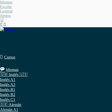
Saltar
Idiomas
al
Escolar
contenido
General
Juegos
🛒
Cursos
Idiomas
🇬🇧 Inglés 🇺🇸
Inglés A1
Inglés A2
Inglés B1
Inglés B2
Inglés C1
🇩🇪 Alemán
Alemán A1