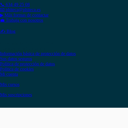
📞 634 49 25 08
📧 phiteca@phiteca.es
▶ Más formas de contactar
💼 Trabaja con nosotros
✍ Blog
Copyright © 2020 PHITECA
Páginas de información
Información básica de protección de datos
Sus datos seguros
Política de protección de datos
Política de cookies
Mi cuenta
Mis cursos
Mis suscripciones
Instagram
Facebook
LinkedIn
YouTube
Twitter