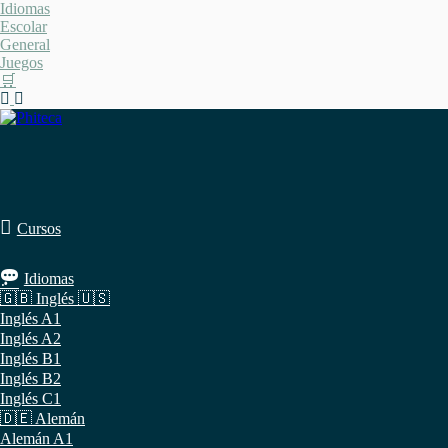
Saltar
Idiomas
al
Escolar
contenido
General
Juegos
🛒
Cursos
Idiomas
🇬🇧 Inglés 🇺🇸
Inglés A1
Inglés A2
Inglés B1
Inglés B2
Inglés C1
🇩🇪 Alemán
Alemán A1