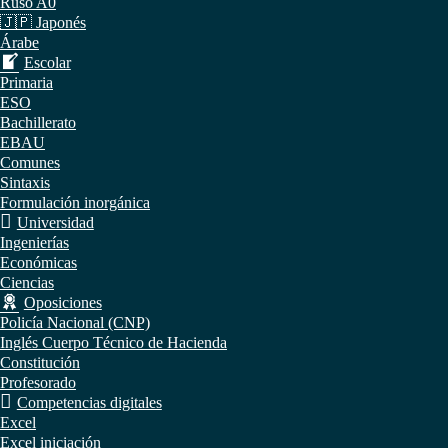
Ruso A0
🇯🇵 Japonés
Árabe
Escolar
Primaria
ESO
Bachillerato
EBAU
Comunes
Sintaxis
Formulación inorgánica
Universidad
Ingenierías
Económicas
Ciencias
Oposiciones
Policía Nacional (CNP)
Inglés Cuerpo Técnico de Hacienda
Constitución
Profesorado
Competencias digitales
Excel
Excel iniciación