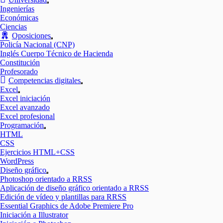
Mostrar
Ingenierías
el
Económicas
submenú
Ciencias
Oposiciones
Mostrar
Policía Nacional (CNP)
el
Inglés Cuerpo Técnico de Hacienda
submenú
Constitución
Profesorado
Competencias digitales
Mostrar
Excel
el
Mostrar
Excel iniciación
submenú
el
Excel avanzado
submenú
Excel profesional
Programación
Mostrar
HTML
el
CSS
submenú
Ejercicios HTML+CSS
WordPress
Diseño gráfico
Mostrar
Photoshop orientado a RRSS
el
Aplicación de diseño gráfico orientado a RRSS
submenú
Edición de vídeo y plantillas para RRSS
Essential Graphics de Adobe Premiere Pro
Iniciación a Illustrator