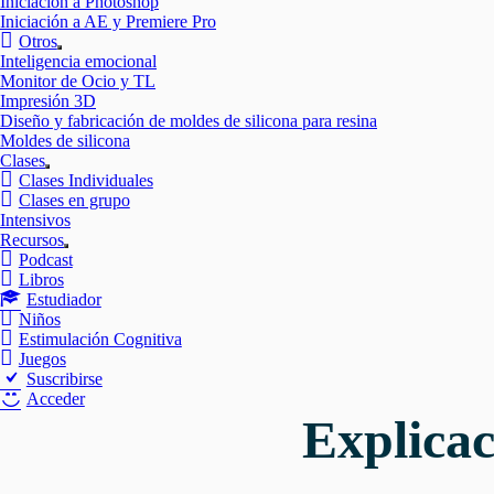
Iniciación a Photoshop
Iniciación a AE y Premiere Pro
Otros
Mostrar
Inteligencia emocional
el
Monitor de Ocio y TL
submenú
Impresión 3D
Diseño y fabricación de moldes de silicona para resina
Moldes de silicona
Clases
Mostrar
Clases Individuales
el
Clases en grupo
submenú
Intensivos
Recursos
Mostrar
Podcast
el
Libros
submenú
Estudiador
Niños
Estimulación Cognitiva
Juegos
Suscribirse
Acceder
Explica