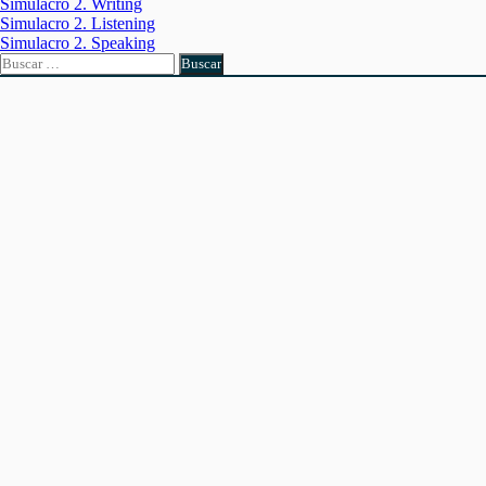
Simulacro 2. Writing
Simulacro 2. Listening
Simulacro 2. Speaking
Buscar: