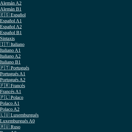
Alemán A2
Alemán B1
🇪🇸 Español
Español A1
Español A2
Español B1
Sintaxis
🇮🇹 Italiano
Italiano A1
Italiano A2
Italiano B1
🇵🇹 Portugués
Portugués A1
Portugués A2
🇫🇷 Francés
Francés A1
🇵🇱 Polaco
Polaco A1
Polaco A2
🇱🇺 Luxemburgués
Luxemburgués A0
🇷🇺 Ruso