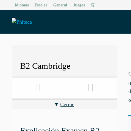
Saltar
Idiomas
Escolar
General
Juegos
🛒
al
contenido
B2 Cambridge
O
q
d
o
Cerrar
Explicación Examen B2