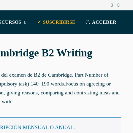
ECURSOS
SUSCRIBIRSE
ACCEDER
ambridge B2 Writing
ng del examen de B2 de Cambridge. Part Number of
mpulsory task) 140–190 words.Focus on agreeing or
on, giving reasons, comparing and contrasting ideas and
al with …
RIPCIÓN MENSUAL O ANUAL
.