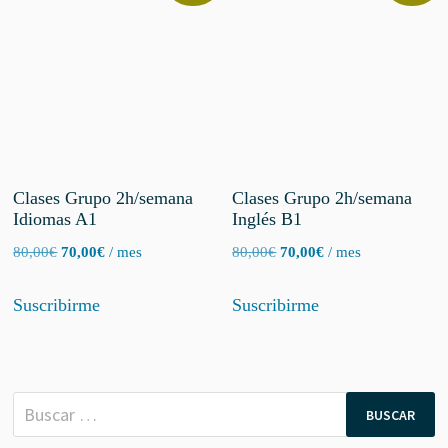
Clases Grupo 2h/semana
Clases Grupo 2h/semana
Idiomas A1
Inglés B1
El
El
El
El
80,00
€
70,00
€
/ mes
80,00
€
70,00
€
/ mes
precio
precio
precio
precio
original
actual
original
actual
Suscribirme
Suscribirme
era:
es:
era:
es:
80,00€.
70,00€.
80,00€.
70,00€.
Buscar: