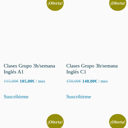
¡Oferta!
¡Oferta!
Clases Grupo 3h/semana
Clases Grupo 3h/semana
Inglés A1
Inglés C1
El
El
El
El
115,00
€
105,00
€
/ mes
150,00
€
140,00
€
/ mes
precio
precio
precio
precio
original
actual
original
actual
Suscribirme
Suscribirme
era:
es:
era:
es:
115,00€.
105,00€.
150,00€.
140,00€.
¡Oferta!
¡Oferta!