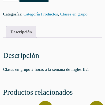
Grupo
era:
es:
2h/semana
90,00€.
80,00€.
Categorías:
Categoría Productos
,
Clases en grupo
Inglés
B2
cantidad
Descripción
Descripción
Clases en grupo 2 horas a la semana de Inglés B2.
Productos relacionados