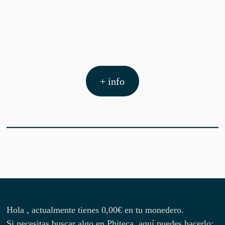
+ info
Hola , actualmente tienes
0,00
€
en tu monedero.
Si necesitas buscar algo en Phiteca, aquí puedes hacerlo: