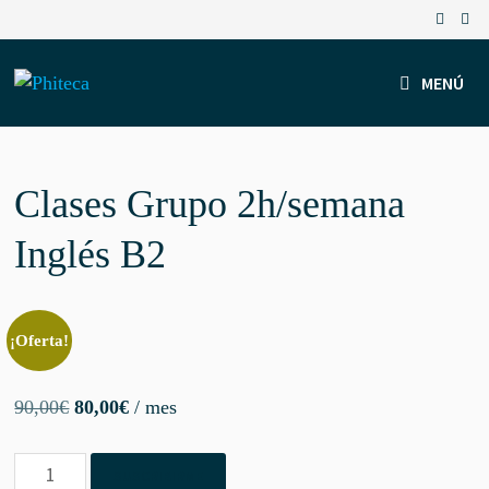
Saltar
al
contenido
MENÚ
Clases Grupo 2h/semana
Inglés B2
¡Oferta!
El
El
90,00
€
80,00
€
/ mes
precio
precio
Clases
original
actual
SUSCRIBIRME