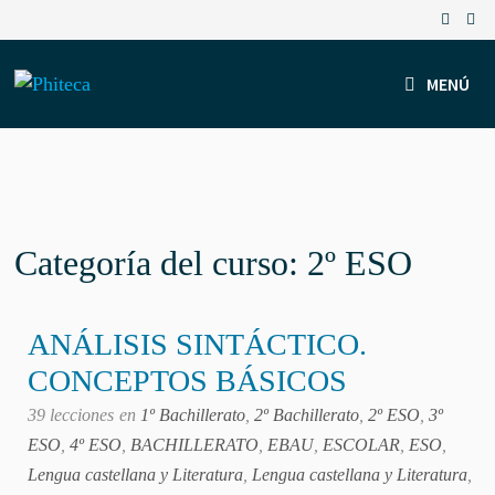
Saltar
al
contenido
MENÚ
Categoría del curso: 2º ESO
ANÁLISIS SINTÁCTICO.
CONCEPTOS BÁSICOS
39 lecciones
en
1º Bachillerato
,
2º Bachillerato
,
2º ESO
,
3º
ESO
,
4º ESO
,
BACHILLERATO
,
EBAU
,
ESCOLAR
,
ESO
,
Lengua castellana y Literatura
,
Lengua castellana y Literatura
,