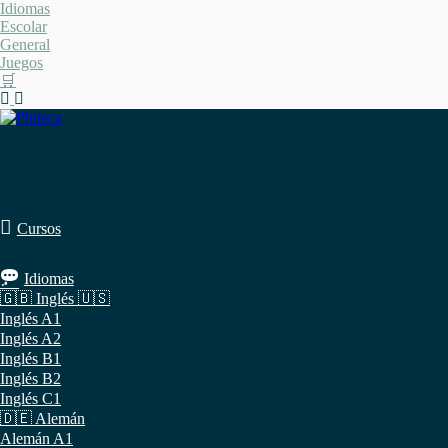
Saltar
Idiomas
al
Escolar
contenido
General
Juegos
🛒
Cursos
Idiomas
🇬🇧 Inglés 🇺🇸
Inglés A1
Inglés A2
Inglés B1
Inglés B2
Inglés C1
🇩🇪 Alemán
Alemán A1