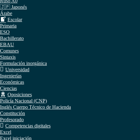
Ruso A0
🇯🇵 Japonés
Árabe
Escolar
Primaria
ESO
Bachillerato
EBAU
Comunes
Sintaxis
Formulación inorgánica
Universidad
Ingenierías
Económicas
Ciencias
Oposiciones
Policía Nacional (CNP)
Inglés Cuerpo Técnico de Hacienda
Constitución
Profesorado
Competencias digitales
Excel
Excel iniciación