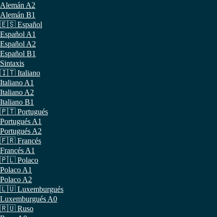
Alemán A2
Alemán B1
🇪🇸 Español
Español A1
Español A2
Español B1
Sintaxis
🇮🇹 Italiano
Italiano A1
Italiano A2
Italiano B1
🇵🇹 Portugués
Portugués A1
Portugués A2
🇫🇷 Francés
Francés A1
🇵🇱 Polaco
Polaco A1
Polaco A2
🇱🇺 Luxemburgués
Luxemburgués A0
🇷🇺 Ruso