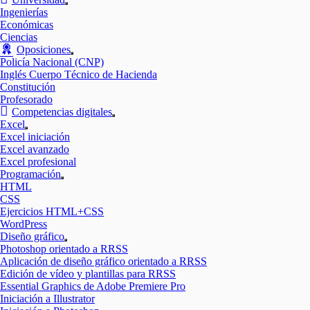
Mostrar
Ingenierías
el
Económicas
submenú
Ciencias
Oposiciones
Mostrar
Policía Nacional (CNP)
el
Inglés Cuerpo Técnico de Hacienda
submenú
Constitución
Profesorado
Competencias digitales
Mostrar
Excel
el
Mostrar
Excel iniciación
submenú
el
Excel avanzado
submenú
Excel profesional
Programación
Mostrar
HTML
el
CSS
submenú
Ejercicios HTML+CSS
WordPress
Diseño gráfico
Mostrar
Photoshop orientado a RRSS
el
Aplicación de diseño gráfico orientado a RRSS
submenú
Edición de vídeo y plantillas para RRSS
Essential Graphics de Adobe Premiere Pro
Iniciación a Illustrator