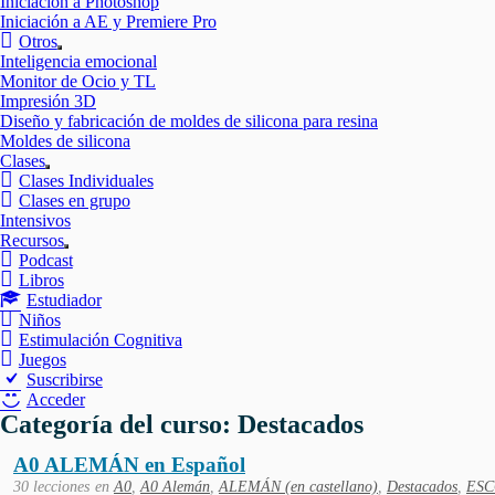
Iniciación a Photoshop
Iniciación a AE y Premiere Pro
Otros
Mostrar
Inteligencia emocional
el
Monitor de Ocio y TL
submenú
Impresión 3D
Diseño y fabricación de moldes de silicona para resina
Moldes de silicona
Clases
Mostrar
Clases Individuales
el
Clases en grupo
submenú
Intensivos
Recursos
Mostrar
Podcast
el
Libros
submenú
Estudiador
Niños
Estimulación Cognitiva
Juegos
Suscribirse
Acceder
Categoría del curso: Destacados
A0 ALEMÁN en Español
30 lecciones
en
A0
,
A0 Alemán
,
ALEMÁN (en castellano)
,
Destacados
,
ES