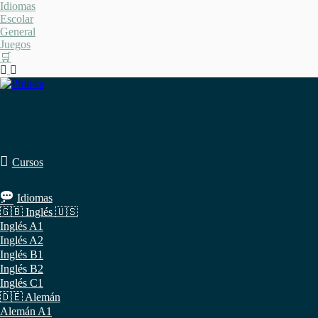
Saltar
Idiomas
al
Escolar
contenido
General
Juegos
🛒
Cursos
Idiomas
🇬🇧 Inglés 🇺🇸
Inglés A1
Inglés A2
Inglés B1
Inglés B2
Inglés C1
🇩🇪 Alemán
Alemán A1