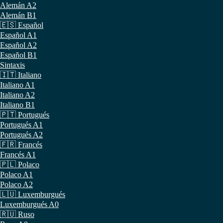
Alemán A2
Alemán B1
🇪🇸 Español
Español A1
Español A2
Español B1
Sintaxis
🇮🇹 Italiano
Italiano A1
Italiano A2
Italiano B1
🇵🇹 Portugués
Portugués A1
Portugués A2
🇫🇷 Francés
Francés A1
🇵🇱 Polaco
Polaco A1
Polaco A2
🇱🇺 Luxemburgués
Luxemburgués A0
🇷🇺 Ruso