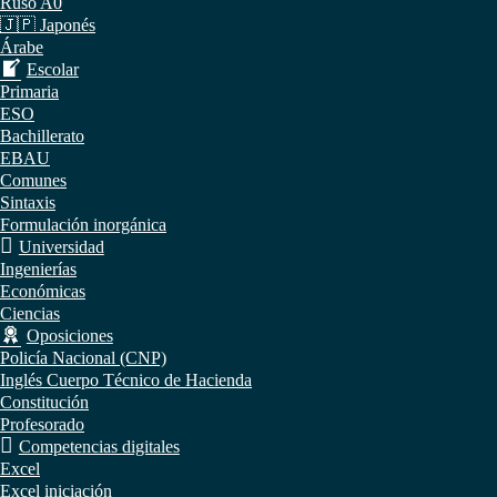
Ruso A0
🇯🇵 Japonés
Árabe
Escolar
Primaria
ESO
Bachillerato
EBAU
Comunes
Sintaxis
Formulación inorgánica
Universidad
Ingenierías
Económicas
Ciencias
Oposiciones
Policía Nacional (CNP)
Inglés Cuerpo Técnico de Hacienda
Constitución
Profesorado
Competencias digitales
Excel
Excel iniciación