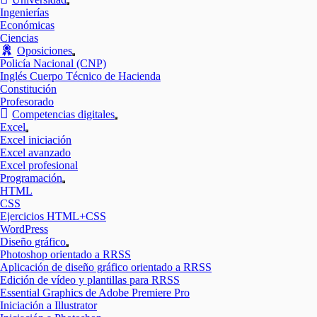
Mostrar
Ingenierías
el
Económicas
submenú
Ciencias
Oposiciones
Mostrar
Policía Nacional (CNP)
el
Inglés Cuerpo Técnico de Hacienda
submenú
Constitución
Profesorado
Competencias digitales
Mostrar
Excel
el
Mostrar
Excel iniciación
submenú
el
Excel avanzado
submenú
Excel profesional
Programación
Mostrar
HTML
el
CSS
submenú
Ejercicios HTML+CSS
WordPress
Diseño gráfico
Mostrar
Photoshop orientado a RRSS
el
Aplicación de diseño gráfico orientado a RRSS
submenú
Edición de vídeo y plantillas para RRSS
Essential Graphics de Adobe Premiere Pro
Iniciación a Illustrator