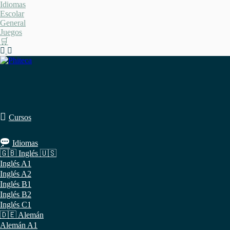
Saltar
Idiomas
al
Escolar
contenido
General
Juegos
🛒
Cursos
Idiomas
🇬🇧 Inglés 🇺🇸
Inglés A1
Inglés A2
Inglés B1
Inglés B2
Inglés C1
🇩🇪 Alemán
Alemán A1