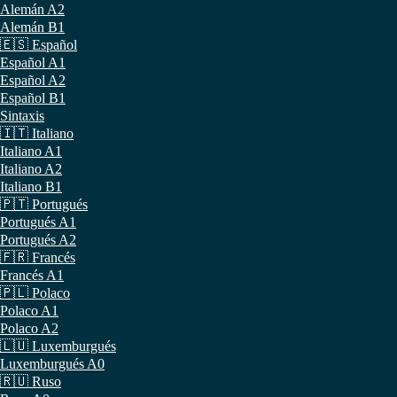
Alemán A2
Alemán B1
🇪🇸 Español
Español A1
Español A2
Español B1
Sintaxis
🇮🇹 Italiano
Italiano A1
Italiano A2
Italiano B1
🇵🇹 Portugués
Portugués A1
Portugués A2
🇫🇷 Francés
Francés A1
🇵🇱 Polaco
Polaco A1
Polaco A2
🇱🇺 Luxemburgués
Luxemburgués A0
🇷🇺 Ruso