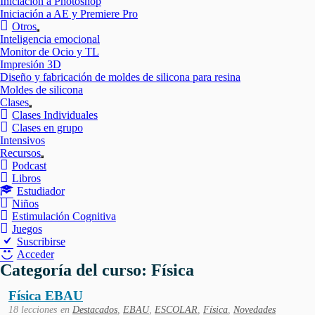
Iniciación a Photoshop
Iniciación a AE y Premiere Pro
Otros
Mostrar
Inteligencia emocional
el
Monitor de Ocio y TL
submenú
Impresión 3D
Diseño y fabricación de moldes de silicona para resina
Moldes de silicona
Clases
Mostrar
Clases Individuales
el
Clases en grupo
submenú
Intensivos
Recursos
Mostrar
Podcast
el
Libros
submenú
Estudiador
Niños
Estimulación Cognitiva
Juegos
Suscribirse
Acceder
Categoría del curso: Física
Física EBAU
18 lecciones
en
Destacados
,
EBAU
,
ESCOLAR
,
Física
,
Novedades