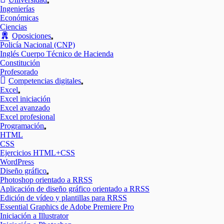
Mostrar
Ingenierías
el
Económicas
submenú
Ciencias
Oposiciones
Mostrar
Policía Nacional (CNP)
el
Inglés Cuerpo Técnico de Hacienda
submenú
Constitución
Profesorado
Competencias digitales
Mostrar
Excel
el
Mostrar
Excel iniciación
submenú
el
Excel avanzado
submenú
Excel profesional
Programación
Mostrar
HTML
el
CSS
submenú
Ejercicios HTML+CSS
WordPress
Diseño gráfico
Mostrar
Photoshop orientado a RRSS
el
Aplicación de diseño gráfico orientado a RRSS
submenú
Edición de vídeo y plantillas para RRSS
Essential Graphics de Adobe Premiere Pro
Iniciación a Illustrator