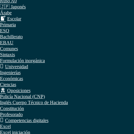
Ruso A0
🇯🇵 Japonés
Árabe
Escolar
Primaria
ESO
Bachillerato
EBAU
Comunes
Sintaxis
Formulación inorgánica
Universidad
Ingenierías
Económicas
Ciencias
Oposiciones
Policía Nacional (CNP)
Inglés Cuerpo Técnico de Hacienda
Constitución
Profesorado
Competencias digitales
Excel
Excel iniciación