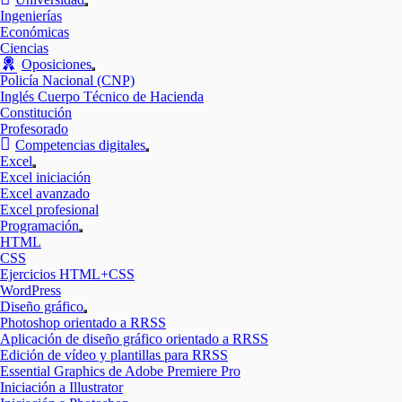
Mostrar
Ingenierías
el
Económicas
submenú
Ciencias
Oposiciones
Mostrar
Policía Nacional (CNP)
el
Inglés Cuerpo Técnico de Hacienda
submenú
Constitución
Profesorado
Competencias digitales
Mostrar
Excel
el
Mostrar
Excel iniciación
submenú
el
Excel avanzado
submenú
Excel profesional
Programación
Mostrar
HTML
el
CSS
submenú
Ejercicios HTML+CSS
WordPress
Diseño gráfico
Mostrar
Photoshop orientado a RRSS
el
Aplicación de diseño gráfico orientado a RRSS
submenú
Edición de vídeo y plantillas para RRSS
Essential Graphics de Adobe Premiere Pro
Iniciación a Illustrator