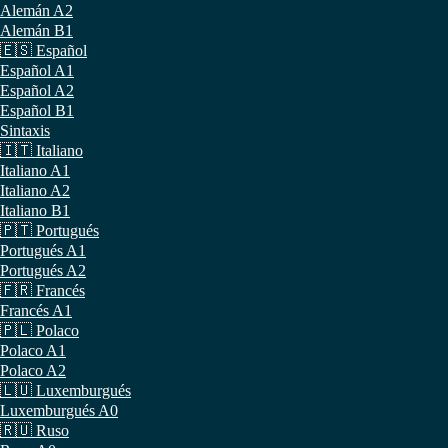
Alemán A2
Alemán B1
🇪🇸 Español
Español A1
Español A2
Español B1
Sintaxis
🇮🇹 Italiano
Italiano A1
Italiano A2
Italiano B1
🇵🇹 Portugués
Portugués A1
Portugués A2
🇫🇷 Francés
Francés A1
🇵🇱 Polaco
Polaco A1
Polaco A2
🇱🇺 Luxemburgués
Luxemburgués A0
🇷🇺 Ruso