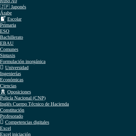
Ruso A0
🇯🇵 Japonés
Árabe
Escolar
Primaria
ESO
Bachillerato
EBAU
Comunes
Sintaxis
Formulación inorgánica
Universidad
Ingenierías
Económicas
Ciencias
Oposiciones
Policía Nacional (CNP)
Inglés Cuerpo Técnico de Hacienda
Constitución
Profesorado
Competencias digitales
Excel
Excel iniciación