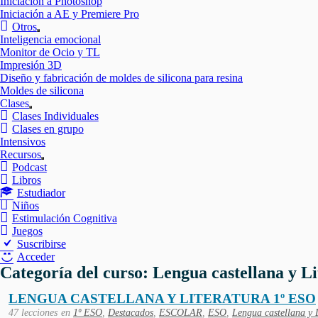
Iniciación a Photoshop
Iniciación a AE y Premiere Pro
Otros
Mostrar
Inteligencia emocional
el
Monitor de Ocio y TL
submenú
Impresión 3D
Diseño y fabricación de moldes de silicona para resina
Moldes de silicona
Clases
Mostrar
Clases Individuales
el
Clases en grupo
submenú
Intensivos
Recursos
Mostrar
Podcast
el
Libros
submenú
Estudiador
Niños
Estimulación Cognitiva
Juegos
Suscribirse
Acceder
Categoría del curso: Lengua castellana y L
LENGUA CASTELLANA Y LITERATURA 1º ESO
47 lecciones
en
1º ESO
,
Destacados
,
ESCOLAR
,
ESO
,
Lengua castellana y 