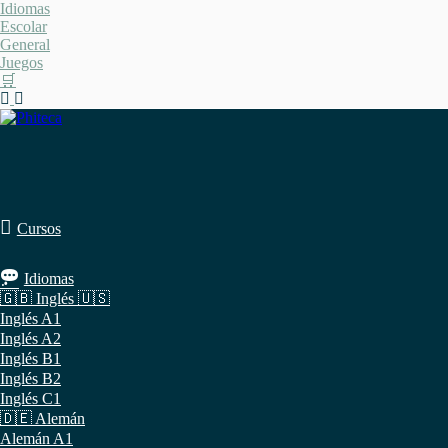
Saltar
Idiomas
al
Escolar
contenido
General
Juegos
🛒
Cursos
Idiomas
🇬🇧 Inglés 🇺🇸
Inglés A1
Inglés A2
Inglés B1
Inglés B2
Inglés C1
🇩🇪 Alemán
Alemán A1