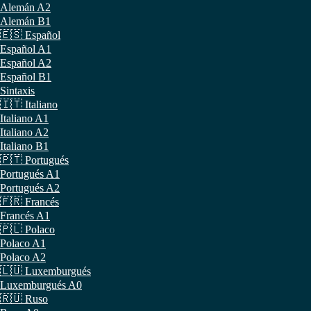
Alemán A2
Alemán B1
🇪🇸 Español
Español A1
Español A2
Español B1
Sintaxis
🇮🇹 Italiano
Italiano A1
Italiano A2
Italiano B1
🇵🇹 Portugués
Portugués A1
Portugués A2
🇫🇷 Francés
Francés A1
🇵🇱 Polaco
Polaco A1
Polaco A2
🇱🇺 Luxemburgués
Luxemburgués A0
🇷🇺 Ruso