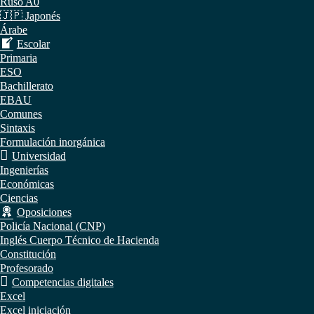
Ruso A0
🇯🇵 Japonés
Árabe
Escolar
Primaria
ESO
Bachillerato
EBAU
Comunes
Sintaxis
Formulación inorgánica
Universidad
Ingenierías
Económicas
Ciencias
Oposiciones
Policía Nacional (CNP)
Inglés Cuerpo Técnico de Hacienda
Constitución
Profesorado
Competencias digitales
Excel
Excel iniciación