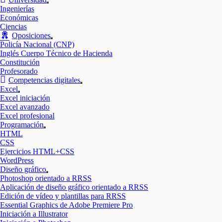
Mostrar
Ingenierías
el
Económicas
submenú
Ciencias
Oposiciones
Mostrar
Policía Nacional (CNP)
el
Inglés Cuerpo Técnico de Hacienda
submenú
Constitución
Profesorado
Competencias digitales
Mostrar
Excel
el
Mostrar
Excel iniciación
submenú
el
Excel avanzado
submenú
Excel profesional
Programación
Mostrar
HTML
el
CSS
submenú
Ejercicios HTML+CSS
WordPress
Diseño gráfico
Mostrar
Photoshop orientado a RRSS
el
Aplicación de diseño gráfico orientado a RRSS
submenú
Edición de vídeo y plantillas para RRSS
Essential Graphics de Adobe Premiere Pro
Iniciación a Illustrator