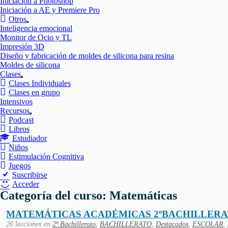
Iniciación a Photoshop
Iniciación a AE y Premiere Pro
Otros
Mostrar
Inteligencia emocional
el
Monitor de Ocio y TL
submenú
Impresión 3D
Diseño y fabricación de moldes de silicona para resina
Moldes de silicona
Clases
Mostrar
Clases Individuales
el
Clases en grupo
submenú
Intensivos
Recursos
Mostrar
Podcast
el
Libros
submenú
Estudiador
Niños
Estimulación Cognitiva
Juegos
Suscribirse
Acceder
Categoría del curso: Matemáticas
MATEMÁTICAS ACADÉMICAS 2ºBACHILLER
26 lecciones
en
2º Bachillerato
,
BACHILLERATO
,
Destacados
,
ESCOLAR
,