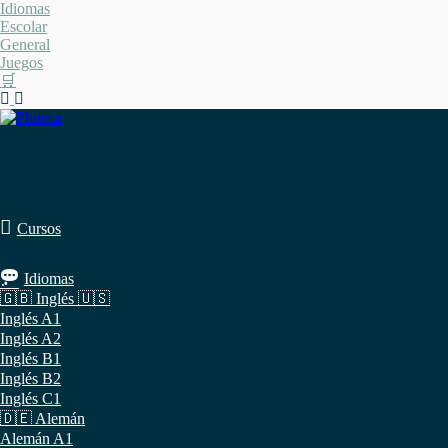
Saltar
Idiomas
al
Escolar
contenido
General
Juegos
🛒
Cursos
Idiomas
🇬🇧 Inglés 🇺🇸
Inglés A1
Inglés A2
Inglés B1
Inglés B2
Inglés C1
🇩🇪 Alemán
Alemán A1