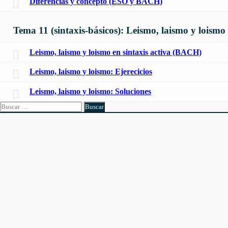
Diferencias y concepto (ESO y BACH)
Tema 11 (sintaxis-básicos): Leismo, laismo y loismo
Leismo, laismo y loismo en sintaxis activa (BACH)
Leismo, laismo y loismo: Ejerecicios
Leismo, laismo y loismo: Soluciones
Buscar: