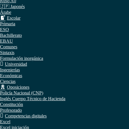
Ruso A0
🇯🇵 Japonés
Árabe
Escolar
Primaria
ESO
Bachillerato
EBAU
Comunes
Sintaxis
Formulación inorgánica
Universidad
Ingenierías
Económicas
Ciencias
Oposiciones
Policía Nacional (CNP)
Inglés Cuerpo Técnico de Hacienda
Constitución
Profesorado
Competencias digitales
Excel
Excel iniciación