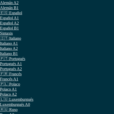
Alemán A2
Alemán B1
🇪🇸 Español
Español A1
Español A2
Español B1
Sintaxis
🇮🇹 Italiano
Italiano A1
Italiano A2
Italiano B1
🇵🇹 Portugués
Portugués A1
Portugués A2
🇫🇷 Francés
Francés A1
🇵🇱 Polaco
Polaco A1
Polaco A2
🇱🇺 Luxemburgués
Luxemburgués A0
🇷🇺 Ruso