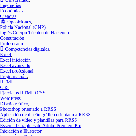
Mostrar
Ingenierías
el
Económicas
submenú
Ciencias
Oposiciones
Mostrar
Policía Nacional (CNP)
el
Inglés Cuerpo Técnico de Hacienda
submenú
Constitución
Profesorado
Competencias digitales
Mostrar
Excel
el
Mostrar
Excel iniciación
submenú
el
Excel avanzado
submenú
Excel profesional
Programación
Mostrar
HTML
el
CSS
submenú
Ejercicios HTML+CSS
WordPress
Diseño gráfico
Mostrar
Photoshop orientado a RRSS
el
Aplicación de diseño gráfico orientado a RRSS
submenú
Edición de vídeo y plantillas para RRSS
Essential Graphics de Adobe Premiere Pro
Iniciación a Illustrator