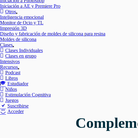
Iniciación a Photoshop
Iniciación a AE y Premiere Pro
Otros
Mostrar
Inteligencia emocional
el
Monitor de Ocio y TL
submenú
Impresión 3D
Diseño y fabricación de moldes de silicona para resina
Moldes de silicona
Clases
Mostrar
Clases Individuales
el
Clases en grupo
submenú
Intensivos
Recursos
Mostrar
Podcast
el
Libros
submenú
Estudiador
Niños
Estimulación Cognitiva
Juegos
Suscribirse
Acceder
Complemen