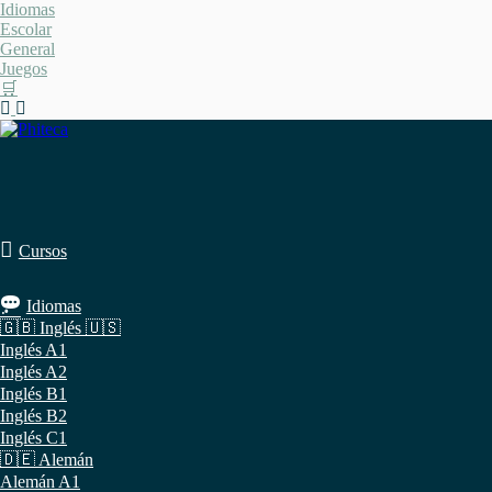
Saltar
Idiomas
al
Escolar
contenido
General
Juegos
🛒
Cursos
Idiomas
🇬🇧 Inglés 🇺🇸
Inglés A1
Inglés A2
Inglés B1
Inglés B2
Inglés C1
🇩🇪 Alemán
Alemán A1