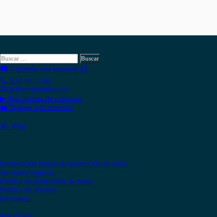
Hola , actualmente tienes
0,00
€
en tu monedero.
Si necesitas buscar algo en Phiteca, aquí puedes hacerlo:
Buscar:
🗨 Contacta con nosotros 😉
📞 634 49 25 08
📧 phiteca@phiteca.es
▶ Más formas de contactar
💼 Trabaja con nosotros
✍ Blog
Copyright © 2020 PHITECA
Páginas de información
Información básica de protección de datos
Sus datos seguros
Política de protección de datos
Política de cookies
Mi cuenta
Mis cursos