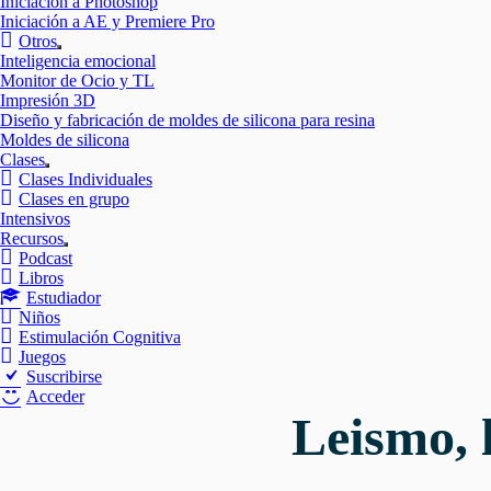
Iniciación a Photoshop
Iniciación a AE y Premiere Pro
Otros
Mostrar
Inteligencia emocional
el
Monitor de Ocio y TL
submenú
Impresión 3D
Diseño y fabricación de moldes de silicona para resina
Moldes de silicona
Clases
Mostrar
Clases Individuales
el
Clases en grupo
submenú
Intensivos
Recursos
Mostrar
Podcast
el
Libros
submenú
Estudiador
Niños
Estimulación Cognitiva
Juegos
Suscribirse
Acceder
Leismo, 