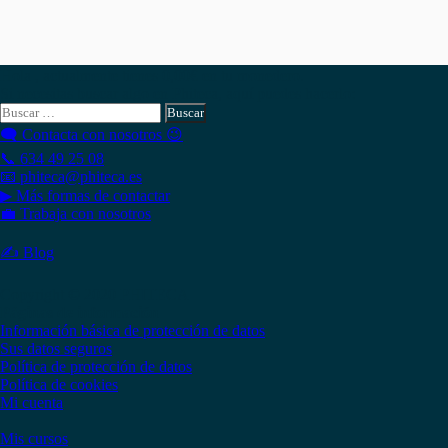
Hola , actualmente tienes
0,00
€
en tu monedero.
Si necesitas buscar algo en Phiteca, aquí puedes hacerlo:
Buscar:
🗨 Contacta con nosotros 😉
📞 634 49 25 08
📧 phiteca@phiteca.es
▶ Más formas de contactar
💼 Trabaja con nosotros
✍ Blog
Copyright © 2020 PHITECA
Páginas de información
Información básica de protección de datos
Sus datos seguros
Política de protección de datos
Política de cookies
Mi cuenta
Mis cursos