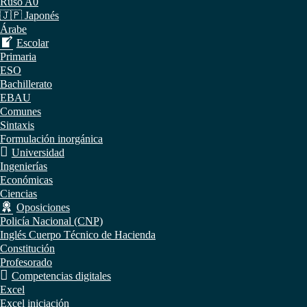
Ruso A0
🇯🇵 Japonés
Árabe
Escolar
Primaria
ESO
Bachillerato
EBAU
Comunes
Sintaxis
Formulación inorgánica
Universidad
Ingenierías
Económicas
Ciencias
Oposiciones
Policía Nacional (CNP)
Inglés Cuerpo Técnico de Hacienda
Constitución
Profesorado
Competencias digitales
Excel
Excel iniciación