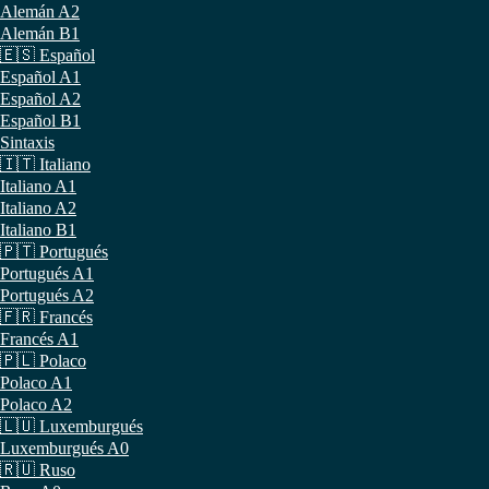
Alemán A2
Alemán B1
🇪🇸 Español
Español A1
Español A2
Español B1
Sintaxis
🇮🇹 Italiano
Italiano A1
Italiano A2
Italiano B1
🇵🇹 Portugués
Portugués A1
Portugués A2
🇫🇷 Francés
Francés A1
🇵🇱 Polaco
Polaco A1
Polaco A2
🇱🇺 Luxemburgués
Luxemburgués A0
🇷🇺 Ruso