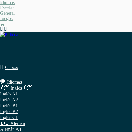
Saltar
Idiomas
al
Escolar
contenido
General
Juegos
🛒
Cursos
Idiomas
🇬🇧 Inglés 🇺🇸
Inglés A1
Inglés A2
Inglés B1
Inglés B2
Inglés C1
🇩🇪 Alemán
Alemán A1