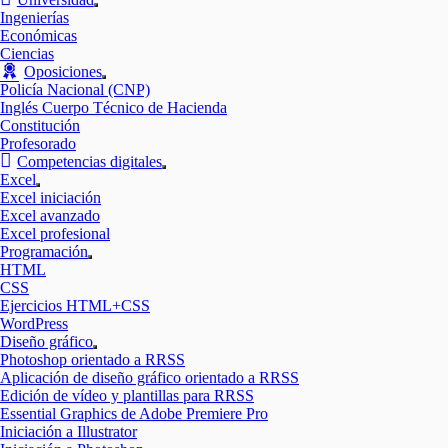
Mostrar
Ingenierías
el
Económicas
submenú
Ciencias
Oposiciones
Mostrar
Policía Nacional (CNP)
el
Inglés Cuerpo Técnico de Hacienda
submenú
Constitución
Profesorado
Competencias digitales
Mostrar
Excel
el
Mostrar
Excel iniciación
submenú
el
Excel avanzado
submenú
Excel profesional
Programación
Mostrar
HTML
el
CSS
submenú
Ejercicios HTML+CSS
WordPress
Diseño gráfico
Mostrar
Photoshop orientado a RRSS
el
Aplicación de diseño gráfico orientado a RRSS
submenú
Edición de vídeo y plantillas para RRSS
Essential Graphics de Adobe Premiere Pro
Iniciación a Illustrator