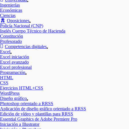
Mostrar
Ingenierías
el
Económicas
submenú
Ciencias
Oposiciones
Mostrar
Policía Nacional (CNP)
el
Inglés Cuerpo Técnico de Hacienda
submenú
Constitución
Profesorado
Competencias digitales
Mostrar
Excel
el
Mostrar
Excel iniciación
submenú
el
Excel avanzado
submenú
Excel profesional
Programación
Mostrar
HTML
el
CSS
submenú
Ejercicios HTML+CSS
WordPress
Diseño gráfico
Mostrar
Photoshop orientado a RRSS
el
Aplicación de diseño gráfico orientado a RRSS
submenú
Edición de vídeo y plantillas para RRSS
Essential Graphics de Adobe Premiere Pro
Iniciación a Illustrator