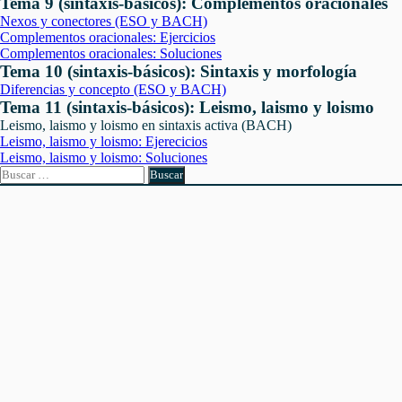
Tema 9 (sintaxis-básicos): Complementos oracionales
Nexos y conectores (ESO y BACH)
Complementos oracionales: Ejercicios
Complementos oracionales: Soluciones
Tema 10 (sintaxis-básicos): Sintaxis y morfología
Diferencias y concepto (ESO y BACH)
Tema 11 (sintaxis-básicos): Leismo, laismo y loismo
Leismo, laismo y loismo en sintaxis activa (BACH)
Leismo, laismo y loismo: Ejerecicios
Leismo, laismo y loismo: Soluciones
Buscar: