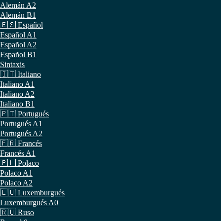
Alemán A2
Alemán B1
🇪🇸 Español
Español A1
Español A2
Español B1
Sintaxis
🇮🇹 Italiano
Italiano A1
Italiano A2
Italiano B1
🇵🇹 Portugués
Portugués A1
Portugués A2
🇫🇷 Francés
Francés A1
🇵🇱 Polaco
Polaco A1
Polaco A2
🇱🇺 Luxemburgués
Luxemburgués A0
🇷🇺 Ruso