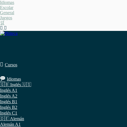
Saltar
Idiomas
al
Escolar
contenido
General
Juegos
🛒
Cursos
Idiomas
🇬🇧 Inglés 🇺🇸
Inglés A1
Inglés A2
Inglés B1
Inglés B2
Inglés C1
🇩🇪 Alemán
Alemán A1