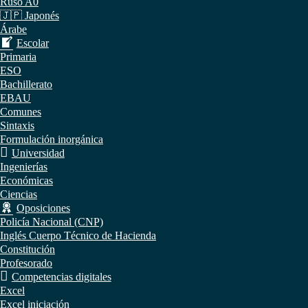
Ruso A0
🇯🇵 Japonés
Árabe
Escolar
Primaria
ESO
Bachillerato
EBAU
Comunes
Sintaxis
Formulación inorgánica
Universidad
Ingenierías
Económicas
Ciencias
Oposiciones
Policía Nacional (CNP)
Inglés Cuerpo Técnico de Hacienda
Constitución
Profesorado
Competencias digitales
Excel
Excel iniciación