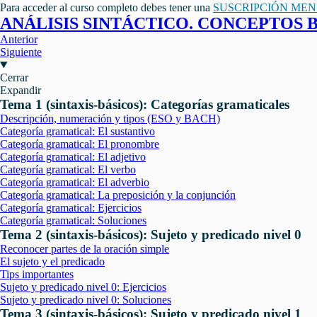
Para acceder al curso completo debes tener una
SUSCRIPCIÓN ME
ANÁLISIS SINTÁCTICO. CONCEPTOS 
Anterior
Siguiente
Cerrar
Expandir
Tema 1 (sintaxis-básicos): Categorías gramaticales
Descripción, numeración y tipos (ESO y BACH)
Categoría gramatical: El sustantivo
Categoría gramatical: El pronombre
Categoría gramatical: El adjetivo
Categoría gramatical: El verbo
Categoría gramatical: El adverbio
Categoría gramatical: La preposición y la conjunción
Categoría gramatical: Ejercicios
Categoría gramatical: Soluciones
Tema 2 (sintaxis-básicos): Sujeto y predicado nivel 0
Reconocer partes de la oración simple
El sujeto y el predicado
Tips importantes
Sujeto y predicado nivel 0: Ejercicios
Sujeto y predicado nivel 0: Soluciones
Tema 3 (sintaxis-básicos): Sujeto y predicado nivel 1