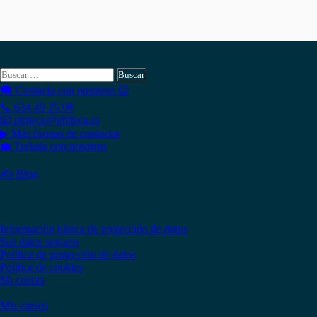
Hola , actualmente tienes
0,00
€
en tu monedero.
Si necesitas buscar algo en Phiteca, aquí puedes hacerlo:
Buscar:
🗨 Contacta con nosotros 😉
📞 634 49 25 08
📧 phiteca@phiteca.es
▶ Más formas de contactar
💼 Trabaja con nosotros
✍ Blog
Copyright © 2020 PHITECA
Páginas de información
Información básica de protección de datos
Sus datos seguros
Política de protección de datos
Política de cookies
Mi cuenta
Mis cursos