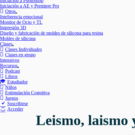
Iniciación a Photoshop
Iniciación a AE y Premiere Pro
Otros
Mostrar
Inteligencia emocional
el
Monitor de Ocio y TL
submenú
Impresión 3D
Diseño y fabricación de moldes de silicona para resina
Moldes de silicona
Clases
Mostrar
Clases Individuales
el
Clases en grupo
submenú
Intensivos
Recursos
Mostrar
Podcast
el
Libros
submenú
Estudiador
Niños
Estimulación Cognitiva
Juegos
Suscribirse
Acceder
Leismo, laismo 