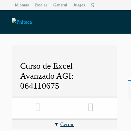
Saltar
Idiomas
Escolar
General
Juegos
🛒
al
contenido
Curso de Excel
Avanzado AGI:
064110675
Cerrar