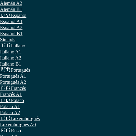
Alemán A2
Alemán B1
🇪🇸 Español
Español A1
Español A2
Español B1
Sintaxis
🇮🇹 Italiano
Italiano A1
Italiano A2
Italiano B1
🇵🇹 Portugués
Portugués A1
Portugués A2
🇫🇷 Francés
Francés A1
🇵🇱 Polaco
Polaco A1
Polaco A2
🇱🇺 Luxemburgués
Luxemburgués A0
🇷🇺 Ruso