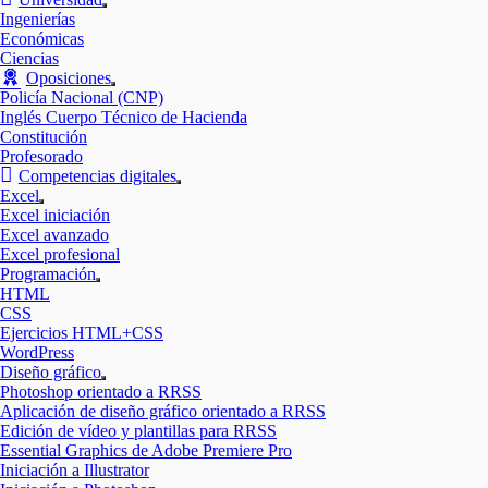
Mostrar
Ingenierías
el
Económicas
submenú
Ciencias
Oposiciones
Mostrar
Policía Nacional (CNP)
el
Inglés Cuerpo Técnico de Hacienda
submenú
Constitución
Profesorado
Competencias digitales
Mostrar
Excel
el
Mostrar
Excel iniciación
submenú
el
Excel avanzado
submenú
Excel profesional
Programación
Mostrar
HTML
el
CSS
submenú
Ejercicios HTML+CSS
WordPress
Diseño gráfico
Mostrar
Photoshop orientado a RRSS
el
Aplicación de diseño gráfico orientado a RRSS
submenú
Edición de vídeo y plantillas para RRSS
Essential Graphics de Adobe Premiere Pro
Iniciación a Illustrator