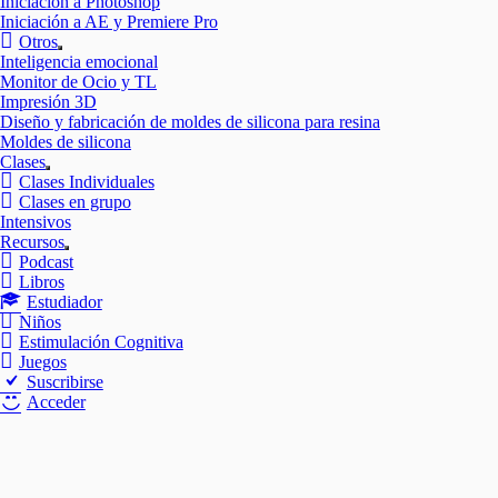
Iniciación a Photoshop
Iniciación a AE y Premiere Pro
Otros
Mostrar
Inteligencia emocional
el
Monitor de Ocio y TL
submenú
Impresión 3D
Diseño y fabricación de moldes de silicona para resina
Moldes de silicona
Clases
Mostrar
Clases Individuales
el
Clases en grupo
submenú
Intensivos
Recursos
Mostrar
Podcast
el
Libros
submenú
Estudiador
Niños
Estimulación Cognitiva
Juegos
Suscribirse
Acceder