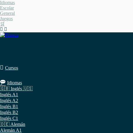
Saltar
Idiomas
al
Escolar
contenido
General
Juegos
🛒
Cursos
Idiomas
🇬🇧 Inglés 🇺🇸
Inglés A1
Inglés A2
Inglés B1
Inglés B2
Inglés C1
🇩🇪 Alemán
Alemán A1