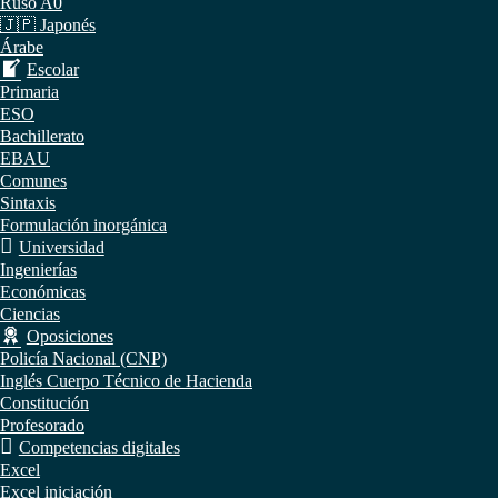
Ruso A0
🇯🇵 Japonés
Árabe
Escolar
Primaria
ESO
Bachillerato
EBAU
Comunes
Sintaxis
Formulación inorgánica
Universidad
Ingenierías
Económicas
Ciencias
Oposiciones
Policía Nacional (CNP)
Inglés Cuerpo Técnico de Hacienda
Constitución
Profesorado
Competencias digitales
Excel
Excel iniciación