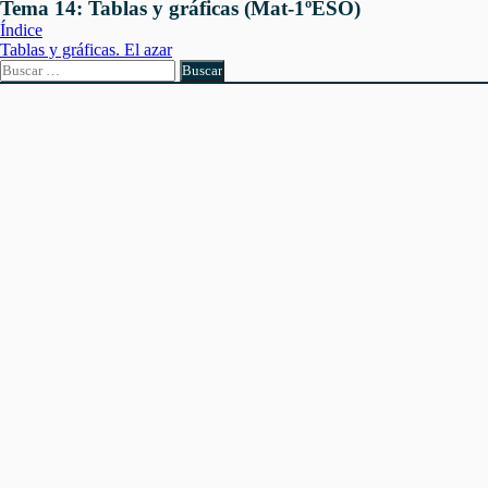
Tema 14: Tablas y gráficas (Mat-1ºESO)
Índice
Tablas y gráficas. El azar
Buscar: