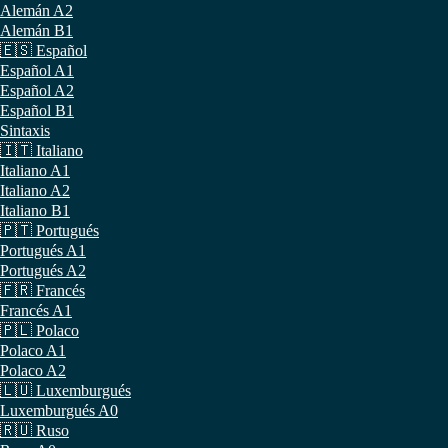
Alemán A2
Alemán B1
🇪🇸 Español
Español A1
Español A2
Español B1
Sintaxis
🇮🇹 Italiano
Italiano A1
Italiano A2
Italiano B1
🇵🇹 Portugués
Portugués A1
Portugués A2
🇫🇷 Francés
Francés A1
🇵🇱 Polaco
Polaco A1
Polaco A2
🇱🇺 Luxemburgués
Luxemburgués A0
🇷🇺 Ruso