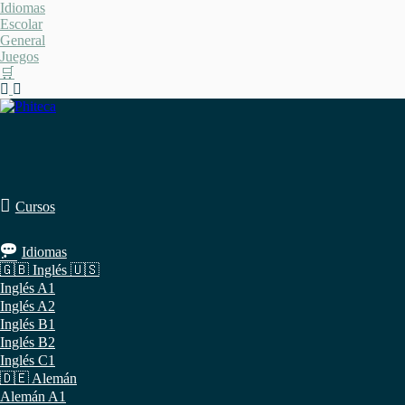
Saltar
Idiomas
al
Escolar
contenido
General
Juegos
🛒
Cursos
Idiomas
🇬🇧 Inglés 🇺🇸
Inglés A1
Inglés A2
Inglés B1
Inglés B2
Inglés C1
🇩🇪 Alemán
Alemán A1