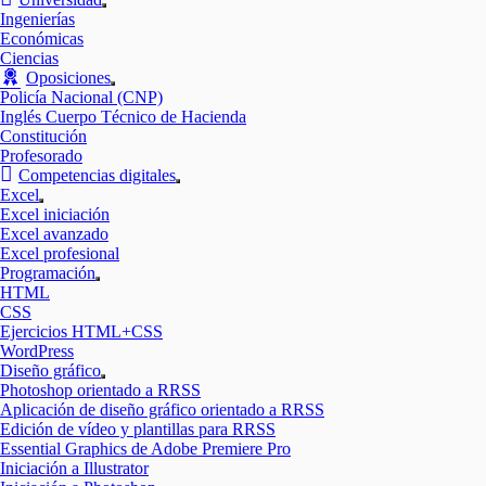
Mostrar
Ingenierías
el
Económicas
submenú
Ciencias
Oposiciones
Mostrar
Policía Nacional (CNP)
el
Inglés Cuerpo Técnico de Hacienda
submenú
Constitución
Profesorado
Competencias digitales
Mostrar
Excel
el
Mostrar
Excel iniciación
submenú
el
Excel avanzado
submenú
Excel profesional
Programación
Mostrar
HTML
el
CSS
submenú
Ejercicios HTML+CSS
WordPress
Diseño gráfico
Mostrar
Photoshop orientado a RRSS
el
Aplicación de diseño gráfico orientado a RRSS
submenú
Edición de vídeo y plantillas para RRSS
Essential Graphics de Adobe Premiere Pro
Iniciación a Illustrator