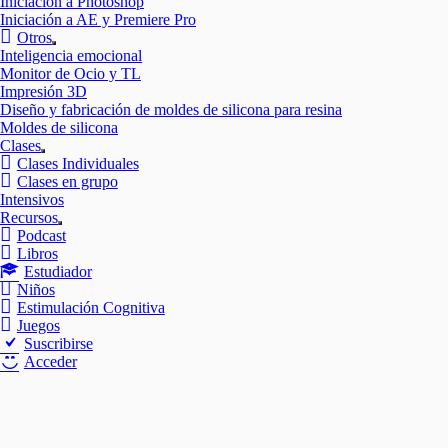
Iniciación a Photoshop
Iniciación a AE y Premiere Pro
Otros
Mostrar
Inteligencia emocional
el
Monitor de Ocio y TL
submenú
Impresión 3D
Diseño y fabricación de moldes de silicona para resina
Moldes de silicona
Clases
Mostrar
Clases Individuales
el
Clases en grupo
submenú
Intensivos
Recursos
Mostrar
Podcast
el
Libros
submenú
Estudiador
Niños
Estimulación Cognitiva
Juegos
Suscribirse
Acceder