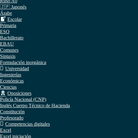
Ruso A0
🇯🇵 Japonés
Árabe
Escolar
Primaria
ESO
Bachillerato
EBAU
Comunes
Sintaxis
Formulación inorgánica
Universidad
Ingenierías
Económicas
Ciencias
Oposiciones
Policía Nacional (CNP)
Inglés Cuerpo Técnico de Hacienda
Constitución
Profesorado
Competencias digitales
Excel
Excel iniciación