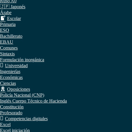
Ruso A0
🇯🇵 Japonés
Árabe
Escolar
Primaria
ESO
Bachillerato
EBAU
Comunes
Sintaxis
Formulación inorgánica
Universidad
Ingenierías
Económicas
Ciencias
Oposiciones
Policía Nacional (CNP)
Inglés Cuerpo Técnico de Hacienda
Constitución
Profesorado
Competencias digitales
Excel
Excel iniciación