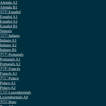
Alemán A2
Alemán B1
🇪🇸 Español
Español A1
Español A2
Español B1
Sintaxis
🇮🇹 Italiano
Italiano A1
Italiano A2
Italiano B1
🇵🇹 Portugués
Portugués A1
Portugués A2
🇫🇷 Francés
Francés A1
🇵🇱 Polaco
Polaco A1
Polaco A2
🇱🇺 Luxemburgués
Luxemburgués A0
🇷🇺 Ruso