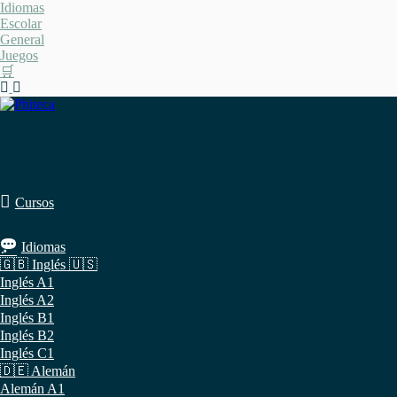
Saltar
Idiomas
al
Escolar
contenido
General
Juegos
🛒
Cursos
Idiomas
🇬🇧 Inglés 🇺🇸
Inglés A1
Inglés A2
Inglés B1
Inglés B2
Inglés C1
🇩🇪 Alemán
Alemán A1