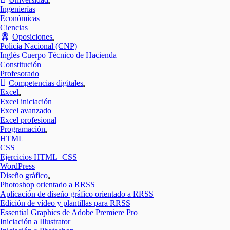
Mostrar
Ingenierías
el
Económicas
submenú
Ciencias
Oposiciones
Mostrar
Policía Nacional (CNP)
el
Inglés Cuerpo Técnico de Hacienda
submenú
Constitución
Profesorado
Competencias digitales
Mostrar
Excel
el
Mostrar
Excel iniciación
submenú
el
Excel avanzado
submenú
Excel profesional
Programación
Mostrar
HTML
el
CSS
submenú
Ejercicios HTML+CSS
WordPress
Diseño gráfico
Mostrar
Photoshop orientado a RRSS
el
Aplicación de diseño gráfico orientado a RRSS
submenú
Edición de vídeo y plantillas para RRSS
Essential Graphics de Adobe Premiere Pro
Iniciación a Illustrator