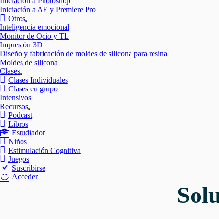
Iniciación a Photoshop
Iniciación a AE y Premiere Pro
Otros
Mostrar
Inteligencia emocional
el
Monitor de Ocio y TL
submenú
Impresión 3D
Diseño y fabricación de moldes de silicona para resina
Moldes de silicona
Clases
Mostrar
Clases Individuales
el
Clases en grupo
submenú
Intensivos
Recursos
Mostrar
Podcast
el
Libros
submenú
Estudiador
Niños
Estimulación Cognitiva
Juegos
Suscribirse
Acceder
Solu