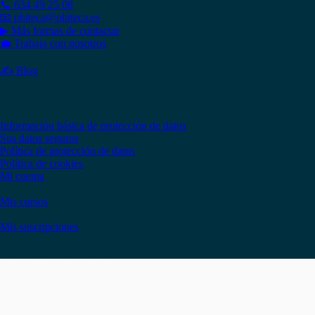
📞 634 49 25 08
📧 phiteca@phiteca.es
▶ Más formas de contactar
💼 Trabaja con nosotros
✍ Blog
Copyright © 2020 PHITECA
Páginas de información
Información básica de protección de datos
Sus datos seguros
Política de protección de datos
Política de cookies
Mi cuenta
Mis cursos
Mis suscripciones
Instagram
Facebook
LinkedIn
YouTube
Twitter