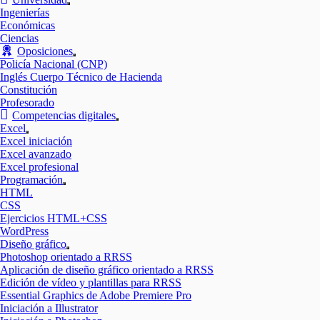
Mostrar
Ingenierías
el
Económicas
submenú
Ciencias
Oposiciones
Mostrar
Policía Nacional (CNP)
el
Inglés Cuerpo Técnico de Hacienda
submenú
Constitución
Profesorado
Competencias digitales
Mostrar
Excel
el
Mostrar
Excel iniciación
submenú
el
Excel avanzado
submenú
Excel profesional
Programación
Mostrar
HTML
el
CSS
submenú
Ejercicios HTML+CSS
WordPress
Diseño gráfico
Mostrar
Photoshop orientado a RRSS
el
Aplicación de diseño gráfico orientado a RRSS
submenú
Edición de vídeo y plantillas para RRSS
Essential Graphics de Adobe Premiere Pro
Iniciación a Illustrator