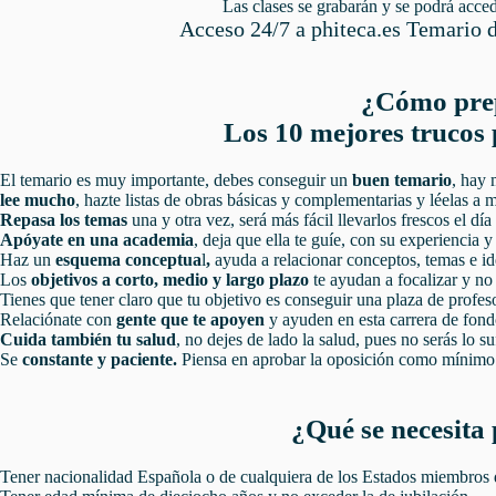
Las clases se grabarán y se podrá accede
Acceso 24/7 a phiteca.es Temario d
¿Cómo prep
Los 10 mejores trucos
El temario es muy importante, debes conseguir un
buen temario
, hay 
lee mucho
, hazte listas de obras básicas y complementarias y léelas a 
Repasa los temas
una y otra vez, será más fácil llevarlos frescos el dí
Apóyate en una academia
, deja que ella te guíe, con su experiencia y
Haz un
esquema conceptua
l
,
ayuda a relacionar conceptos, temas e id
Los
objetivos a corto, medio y largo plazo
te ayudan a focalizar y no 
Tienes que tener claro que tu objetivo es conseguir una plaza de profes
Relaciónate con
gente que te apoyen
y ayuden en esta carrera de fond
Cuida también tu salud
, no dejes de lado la salud, pues no serás lo s
Se
constante y paciente.
Piensa en aprobar la oposición como mínimo
¿Qué se necesita 
Tener nacionalidad
Española o de cualquiera de los Estados miembros 