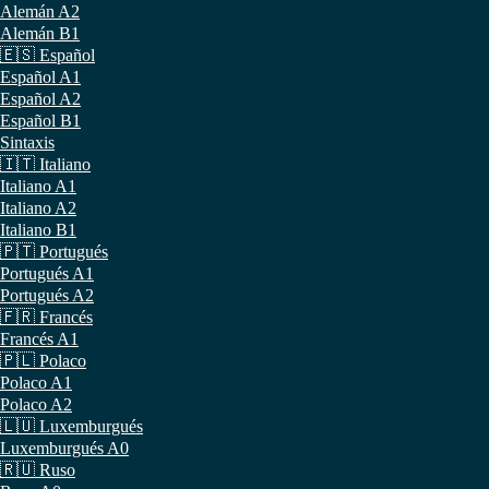
Alemán A2
Alemán B1
🇪🇸 Español
Español A1
Español A2
Español B1
Sintaxis
🇮🇹 Italiano
Italiano A1
Italiano A2
Italiano B1
🇵🇹 Portugués
Portugués A1
Portugués A2
🇫🇷 Francés
Francés A1
🇵🇱 Polaco
Polaco A1
Polaco A2
🇱🇺 Luxemburgués
Luxemburgués A0
🇷🇺 Ruso