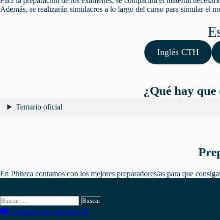
Para la preparación de los exámenes, se compartirá el material necesar
Además, se realizarán simulacros a lo largo del curso para simular el
Es
Inglés CTH
¿Qué hay que e
Temario oficial
Prep
En Phiteca contamos con los mejores preparadores/as para que consigas
Hola , actualmente tienes
0,00
€
en tu monedero.
Si necesitas buscar algo en Phiteca, aquí puedes hacerlo:
Buscar:
🗨 Contacta con nosotros 😉