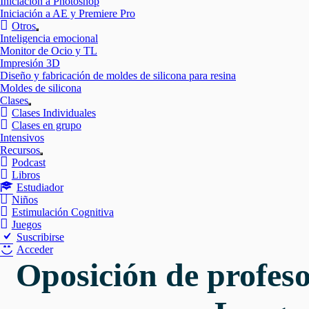
Iniciación a Photoshop
Iniciación a AE y Premiere Pro
Otros
Mostrar
Inteligencia emocional
el
Monitor de Ocio y TL
submenú
Impresión 3D
Diseño y fabricación de moldes de silicona para resina
Moldes de silicona
Clases
Mostrar
Clases Individuales
el
Clases en grupo
submenú
Intensivos
Recursos
Mostrar
Podcast
el
Libros
submenú
Estudiador
Niños
Estimulación Cognitiva
Juegos
Suscribirse
Acceder
Oposición de profeso