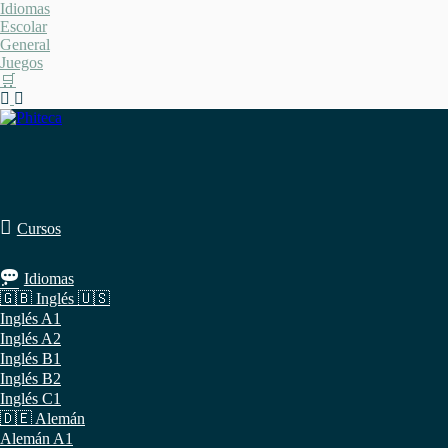
Saltar
Idiomas
al
Escolar
contenido
General
Juegos
🛒
Cursos
Idiomas
🇬🇧 Inglés 🇺🇸
Inglés A1
Inglés A2
Inglés B1
Inglés B2
Inglés C1
🇩🇪 Alemán
Alemán A1