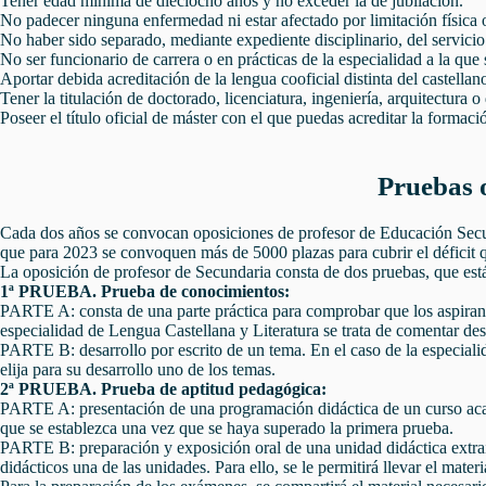
Tener edad mínima de dieciocho años y no exceder la de jubilación.
No padecer ninguna enfermedad ni estar afectado por limitación física o
No haber sido separado, mediante expediente disciplinario, del servicio
No ser funcionario de carrera o en prácticas de la especialidad a la que 
Aportar debida acreditación de la lengua cooficial distinta del castel
Tener la titulación de doctorado, licenciatura, ingeniería, arquitectura 
Poseer el título oficial de máster con el que puedas acreditar la formac
Pruebas 
Cada dos años se convocan oposiciones de profesor de Educación Secund
que para 2023 se convoquen más de 5000 plazas para cubrir el déficit q
La oposición de profesor de Secundaria consta de dos pruebas, que está
1ª PRUEBA. Prueba de conocimientos:
PARTE A: consta de una parte práctica para comprobar que los aspirantes
especialidad de Lengua Castellana y Literatura se trata de comentar desde
PARTE B: desarrollo por escrito de un tema. En el caso de la especialid
elija para su desarrollo uno de los temas.
2ª PRUEBA. Prueba de aptitud pedagógica:
PARTE A: presentación de una programación didáctica de un curso acadé
que se establezca una vez que se haya superado la primera prueba.
PARTE B: preparación y exposición oral de una unidad didáctica extraída
didácticos una de las unidades. Para ello, se le permitirá llevar el mate