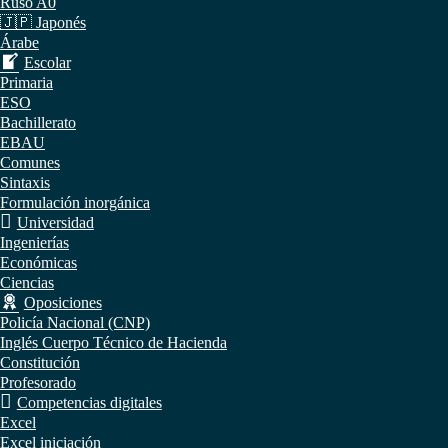
Ruso A0
🇯🇵 Japonés
Árabe
Escolar
Primaria
ESO
Bachillerato
EBAU
Comunes
Sintaxis
Formulación inorgánica
Universidad
Ingenierías
Económicas
Ciencias
Oposiciones
Policía Nacional (CNP)
Inglés Cuerpo Técnico de Hacienda
Constitución
Profesorado
Competencias digitales
Excel
Excel iniciación