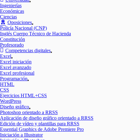
Mostrar
Ingenierías
el
Económicas
submenú
Ciencias
Oposiciones
Mostrar
Policía Nacional (CNP)
el
Inglés Cuerpo Técnico de Hacienda
submenú
Constitución
Profesorado
Competencias digitales
Mostrar
Excel
el
Mostrar
Excel iniciación
submenú
el
Excel avanzado
submenú
Excel profesional
Programación
Mostrar
HTML
el
CSS
submenú
Ejercicios HTML+CSS
WordPress
Diseño gráfico
Mostrar
Photoshop orientado a RRSS
el
Aplicación de diseño gráfico orientado a RRSS
submenú
Edición de vídeo y plantillas para RRSS
Essential Graphics de Adobe Premiere Pro
Iniciación a Illustrator