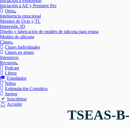
Iniciación a Photoshop
Iniciación a AE y Premiere Pro
Otros
Mostrar
Inteligencia emocional
el
Monitor de Ocio y TL
submenú
Impresión 3D
Diseño y fabricación de moldes de silicona para resina
Moldes de silicona
Clases
Mostrar
Clases Individuales
el
Clases en grupo
submenú
Intensivos
Recursos
Mostrar
Podcast
el
Libros
submenú
Estudiador
Niños
Estimulación Cognitiva
Juegos
Suscribirse
Acceder
TSEAS-B-1