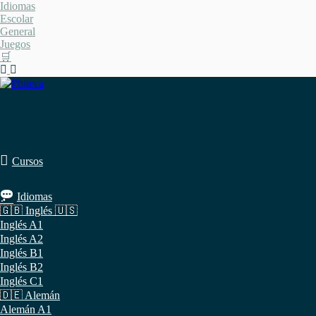
Saltar
Idiomas
al
Escolar
contenido
General
Juegos
🛒
Cursos
Idiomas
🇬🇧 Inglés 🇺🇸
Inglés A1
Inglés A2
Inglés B1
Inglés B2
Inglés C1
🇩🇪 Alemán
Alemán A1