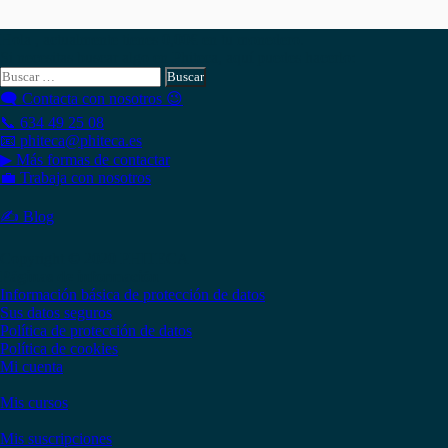
Hola , actualmente tienes
0,00
€
en tu monedero.
Si necesitas buscar algo en Phiteca, aquí puedes hacerlo:
Buscar:
🗨 Contacta con nosotros 😉
📞 634 49 25 08
📧 phiteca@phiteca.es
▶ Más formas de contactar
💼 Trabaja con nosotros
✍ Blog
Copyright © 2020 PHITECA
Páginas de información
Información básica de protección de datos
Sus datos seguros
Política de protección de datos
Política de cookies
Mi cuenta
Mis cursos
Mis suscripciones