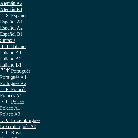
Alemán A2
Alemán B1
🇪🇸 Español
Español A1
Español A2
Español B1
Sintaxis
🇮🇹 Italiano
Italiano A1
Italiano A2
Italiano B1
🇵🇹 Portugués
Portugués A1
Portugués A2
🇫🇷 Francés
Francés A1
🇵🇱 Polaco
Polaco A1
Polaco A2
🇱🇺 Luxemburgués
Luxemburgués A0
🇷🇺 Ruso