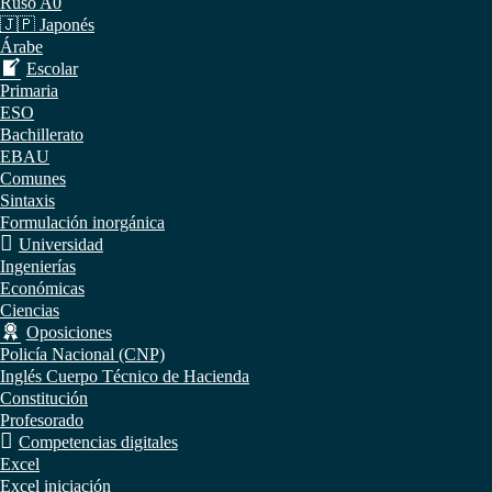
Ruso A0
🇯🇵 Japonés
Árabe
Escolar
Primaria
ESO
Bachillerato
EBAU
Comunes
Sintaxis
Formulación inorgánica
Universidad
Ingenierías
Económicas
Ciencias
Oposiciones
Policía Nacional (CNP)
Inglés Cuerpo Técnico de Hacienda
Constitución
Profesorado
Competencias digitales
Excel
Excel iniciación