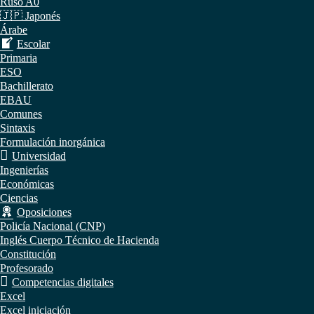
Ruso A0
🇯🇵 Japonés
Árabe
Escolar
Primaria
ESO
Bachillerato
EBAU
Comunes
Sintaxis
Formulación inorgánica
Universidad
Ingenierías
Económicas
Ciencias
Oposiciones
Policía Nacional (CNP)
Inglés Cuerpo Técnico de Hacienda
Constitución
Profesorado
Competencias digitales
Excel
Excel iniciación