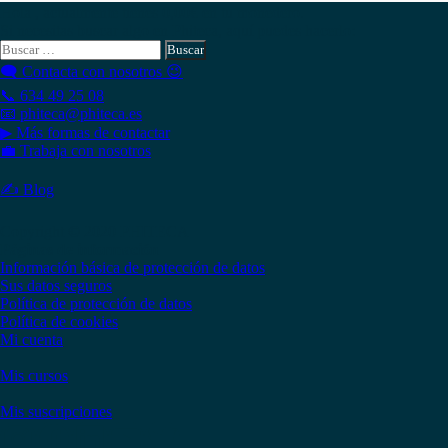
Hola , actualmente tienes
0,00
€
en tu monedero.
Si necesitas buscar algo en Phiteca, aquí puedes hacerlo:
Buscar:
🗨 Contacta con nosotros 😉
📞 634 49 25 08
📧 phiteca@phiteca.es
▶ Más formas de contactar
💼 Trabaja con nosotros
✍ Blog
Copyright © 2020 PHITECA
Páginas de información
Información básica de protección de datos
Sus datos seguros
Política de protección de datos
Política de cookies
Mi cuenta
Mis cursos
Mis suscripciones
Instagram
Facebook
LinkedIn
YouTube
Twitter