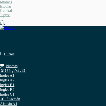
Saltar
Idiomas
al
Escolar
contenido
General
Juegos
🛒
Cursos
Idiomas
🇬🇧 Inglés 🇺🇸
Inglés A1
Inglés A2
Inglés B1
Inglés B2
Inglés C1
🇩🇪 Alemán
Alemán A1