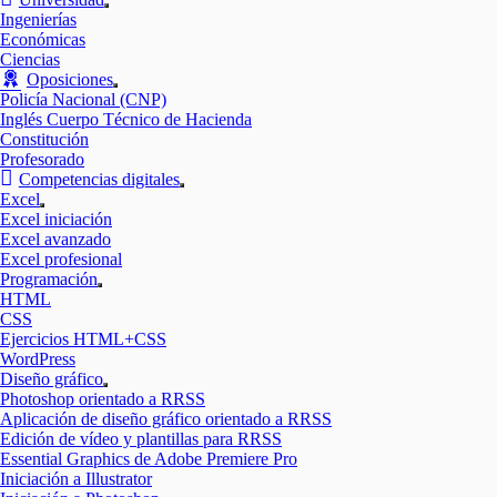
Mostrar
Ingenierías
el
Económicas
submenú
Ciencias
Oposiciones
Mostrar
Policía Nacional (CNP)
el
Inglés Cuerpo Técnico de Hacienda
submenú
Constitución
Profesorado
Competencias digitales
Mostrar
Excel
el
Mostrar
Excel iniciación
submenú
el
Excel avanzado
submenú
Excel profesional
Programación
Mostrar
HTML
el
CSS
submenú
Ejercicios HTML+CSS
WordPress
Diseño gráfico
Mostrar
Photoshop orientado a RRSS
el
Aplicación de diseño gráfico orientado a RRSS
submenú
Edición de vídeo y plantillas para RRSS
Essential Graphics de Adobe Premiere Pro
Iniciación a Illustrator