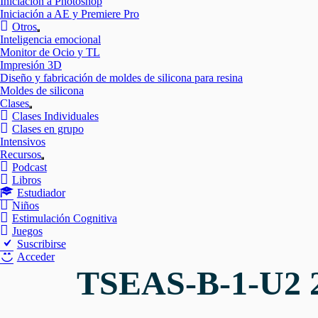
Iniciación a Photoshop
Iniciación a AE y Premiere Pro
Otros
Mostrar
Inteligencia emocional
el
Monitor de Ocio y TL
submenú
Impresión 3D
Diseño y fabricación de moldes de silicona para resina
Moldes de silicona
Clases
Mostrar
Clases Individuales
el
Clases en grupo
submenú
Intensivos
Recursos
Mostrar
Podcast
el
Libros
submenú
Estudiador
Niños
Estimulación Cognitiva
Juegos
Suscribirse
Acceder
TSEAS-B-1-U2 2