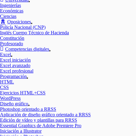
Mostrar
Ingenierías
el
Económicas
submenú
Ciencias
Oposiciones
Mostrar
Policía Nacional (CNP)
el
Inglés Cuerpo Técnico de Hacienda
submenú
Constitución
Profesorado
Competencias digitales
Mostrar
Excel
el
Mostrar
Excel iniciación
submenú
el
Excel avanzado
submenú
Excel profesional
Programación
Mostrar
HTML
el
CSS
submenú
Ejercicios HTML+CSS
WordPress
Diseño gráfico
Mostrar
Photoshop orientado a RRSS
el
Aplicación de diseño gráfico orientado a RRSS
submenú
Edición de vídeo y plantillas para RRSS
Essential Graphics de Adobe Premiere Pro
Iniciación a Illustrator