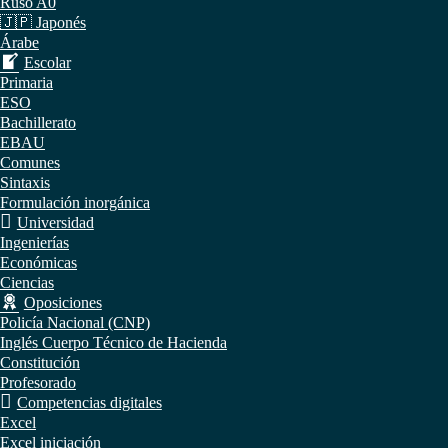
Ruso A0
🇯🇵 Japonés
Árabe
Escolar
Primaria
ESO
Bachillerato
EBAU
Comunes
Sintaxis
Formulación inorgánica
Universidad
Ingenierías
Económicas
Ciencias
Oposiciones
Policía Nacional (CNP)
Inglés Cuerpo Técnico de Hacienda
Constitución
Profesorado
Competencias digitales
Excel
Excel iniciación