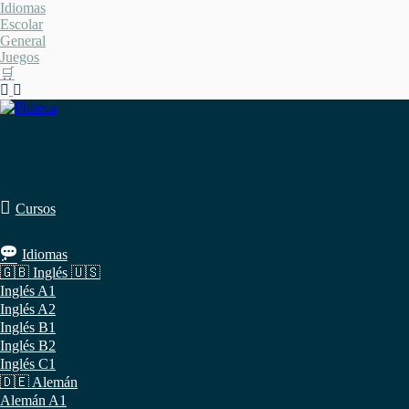
Saltar
Idiomas
al
Escolar
contenido
General
Juegos
🛒
Cursos
Idiomas
🇬🇧 Inglés 🇺🇸
Inglés A1
Inglés A2
Inglés B1
Inglés B2
Inglés C1
🇩🇪 Alemán
Alemán A1