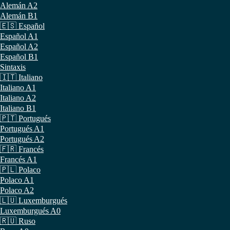
Alemán A2
Alemán B1
🇪🇸 Español
Español A1
Español A2
Español B1
Sintaxis
🇮🇹 Italiano
Italiano A1
Italiano A2
Italiano B1
🇵🇹 Portugués
Portugués A1
Portugués A2
🇫🇷 Francés
Francés A1
🇵🇱 Polaco
Polaco A1
Polaco A2
🇱🇺 Luxemburgués
Luxemburgués A0
🇷🇺 Ruso