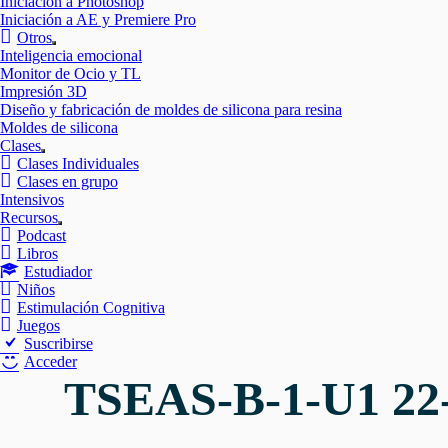
Iniciación a Photoshop
Iniciación a AE y Premiere Pro
Otros
Mostrar
Inteligencia emocional
el
Monitor de Ocio y TL
submenú
Impresión 3D
Diseño y fabricación de moldes de silicona para resina
Moldes de silicona
Clases
Mostrar
Clases Individuales
el
Clases en grupo
submenú
Intensivos
Recursos
Mostrar
Podcast
el
Libros
submenú
Estudiador
Niños
Estimulación Cognitiva
Juegos
Suscribirse
Acceder
TSEAS-B-1-U1 22-