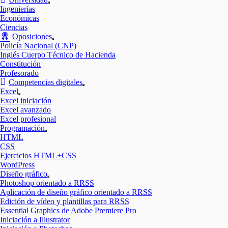
Mostrar
Ingenierías
el
Económicas
submenú
Ciencias
Oposiciones
Mostrar
Policía Nacional (CNP)
el
Inglés Cuerpo Técnico de Hacienda
submenú
Constitución
Profesorado
Competencias digitales
Mostrar
Excel
el
Mostrar
Excel iniciación
submenú
el
Excel avanzado
submenú
Excel profesional
Programación
Mostrar
HTML
el
CSS
submenú
Ejercicios HTML+CSS
WordPress
Diseño gráfico
Mostrar
Photoshop orientado a RRSS
el
Aplicación de diseño gráfico orientado a RRSS
submenú
Edición de vídeo y plantillas para RRSS
Essential Graphics de Adobe Premiere Pro
Iniciación a Illustrator