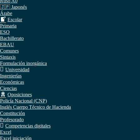
Ruso A0
🇯🇵 Japonés
Árabe
Escolar
Primaria
ESO
Bachillerato
EBAU
Comunes
Sintaxis
Formulación inorgánica
Universidad
Ingenierías
Económicas
Ciencias
Oposiciones
Policía Nacional (CNP)
Inglés Cuerpo Técnico de Hacienda
Constitución
Profesorado
Competencias digitales
Excel
Excel iniciación