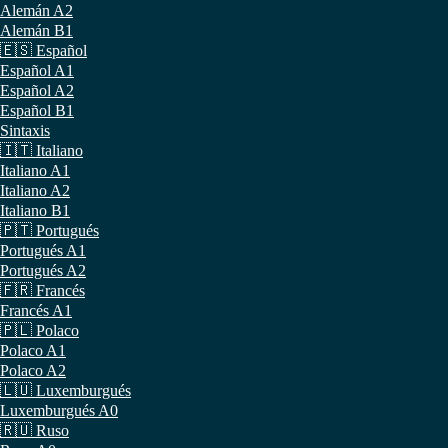
Alemán A2
Alemán B1
🇪🇸 Español
Español A1
Español A2
Español B1
Sintaxis
🇮🇹 Italiano
Italiano A1
Italiano A2
Italiano B1
🇵🇹 Portugués
Portugués A1
Portugués A2
🇫🇷 Francés
Francés A1
🇵🇱 Polaco
Polaco A1
Polaco A2
🇱🇺 Luxemburgués
Luxemburgués A0
🇷🇺 Ruso