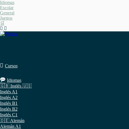
Saltar
Idiomas
al
Escolar
contenido
General
Juegos
🛒
Cursos
Idiomas
🇬🇧 Inglés 🇺🇸
Inglés A1
Inglés A2
Inglés B1
Inglés B2
Inglés C1
🇩🇪 Alemán
Alemán A1