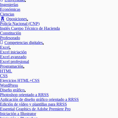
Mostrar
Ingenierías
el
Económicas
submenú
Ciencias
Oposiciones
Mostrar
Policía Nacional (CNP)
el
Inglés Cuerpo Técnico de Hacienda
submenú
Constitución
Profesorado
Competencias digitales
Mostrar
Excel
el
Mostrar
Excel iniciación
submenú
el
Excel avanzado
submenú
Excel profesional
Programación
Mostrar
HTML
el
CSS
submenú
Ejercicios HTML+CSS
WordPress
Diseño gráfico
Mostrar
Photoshop orientado a RRSS
el
Aplicación de diseño gráfico orientado a RRSS
submenú
Edición de vídeo y plantillas para RRSS
Essential Graphics de Adobe Premiere Pro
Iniciación a Illustrator