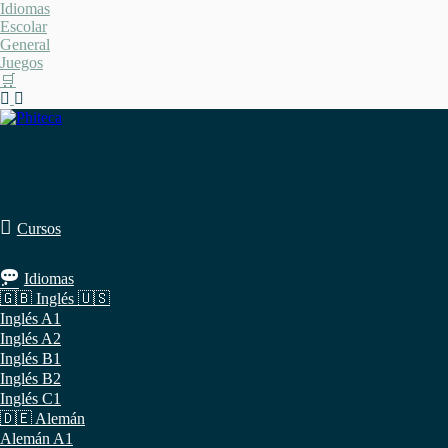
Saltar
Idiomas
al
Escolar
contenido
General
Juegos
🛒
Cursos
Idiomas
🇬🇧 Inglés 🇺🇸
Inglés A1
Inglés A2
Inglés B1
Inglés B2
Inglés C1
🇩🇪 Alemán
Alemán A1