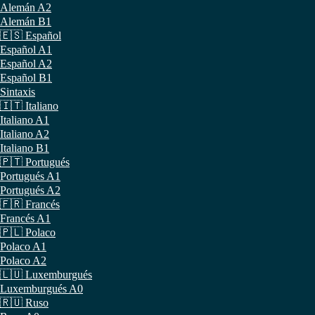
Alemán A2
Alemán B1
🇪🇸 Español
Español A1
Español A2
Español B1
Sintaxis
🇮🇹 Italiano
Italiano A1
Italiano A2
Italiano B1
🇵🇹 Portugués
Portugués A1
Portugués A2
🇫🇷 Francés
Francés A1
🇵🇱 Polaco
Polaco A1
Polaco A2
🇱🇺 Luxemburgués
Luxemburgués A0
🇷🇺 Ruso