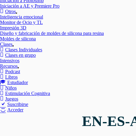
Iniciación a Photoshop
Iniciación a AE y Premiere Pro
Otros
Mostrar
Inteligencia emocional
el
Monitor de Ocio y TL
submenú
Impresión 3D
Diseño y fabricación de moldes de silicona para resina
Moldes de silicona
Clases
Mostrar
Clases Individuales
el
Clases en grupo
submenú
Intensivos
Recursos
Mostrar
Podcast
el
Libros
submenú
Estudiador
Niños
Estimulación Cognitiva
Juegos
Suscribirse
Acceder
EN-ES-A