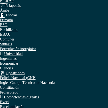
Ruso A0
🇯🇵 Japonés
Árabe
Escolar
Primaria
ESO
Bachillerato
EBAU
Comunes
Sintaxis
Formulación inorgánica
Universidad
Ingenierías
Económicas
Ciencias
Oposiciones
Policía Nacional (CNP)
Inglés Cuerpo Técnico de Hacienda
Constitución
Profesorado
Competencias digitales
Excel
Excel iniciación