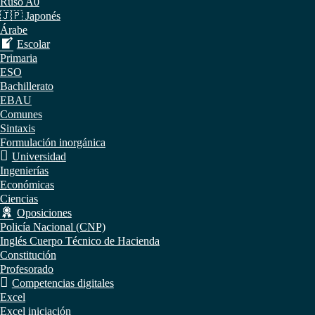
Ruso A0
🇯🇵 Japonés
Árabe
Escolar
Primaria
ESO
Bachillerato
EBAU
Comunes
Sintaxis
Formulación inorgánica
Universidad
Ingenierías
Económicas
Ciencias
Oposiciones
Policía Nacional (CNP)
Inglés Cuerpo Técnico de Hacienda
Constitución
Profesorado
Competencias digitales
Excel
Excel iniciación