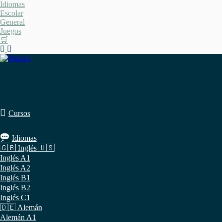
Saltar
Idiomas
al
Escolar
contenido
General
Juegos
🛒
Cursos
Idiomas
🇬🇧 Inglés 🇺🇸
Inglés A1
Inglés A2
Inglés B1
Inglés B2
Inglés C1
🇩🇪 Alemán
Alemán A1