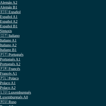
Alemán A2
Alemán B1
🇪🇸 Español
Español A1
Español A2
Español B1
Sintaxis
🇮🇹 Italiano
Italiano A1
Italiano A2
Italiano B1
🇵🇹 Portugués
Portugués A1
Portugués A2
🇫🇷 Francés
Francés A1
🇵🇱 Polaco
Polaco A1
Polaco A2
🇱🇺 Luxemburgués
Luxemburgués A0
🇷🇺 Ruso