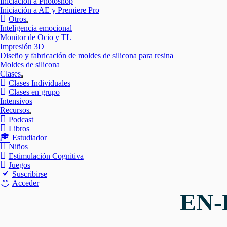
Iniciación a Photoshop
Iniciación a AE y Premiere Pro
Otros
Mostrar
Inteligencia emocional
el
Monitor de Ocio y TL
submenú
Impresión 3D
Diseño y fabricación de moldes de silicona para resina
Moldes de silicona
Clases
Mostrar
Clases Individuales
el
Clases en grupo
submenú
Intensivos
Recursos
Mostrar
Podcast
el
Libros
submenú
Estudiador
Niños
Estimulación Cognitiva
Juegos
Suscribirse
Acceder
EN-