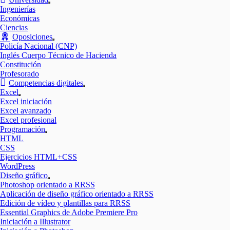
Mostrar
Ingenierías
el
Económicas
submenú
Ciencias
Oposiciones
Mostrar
Policía Nacional (CNP)
el
Inglés Cuerpo Técnico de Hacienda
submenú
Constitución
Profesorado
Competencias digitales
Mostrar
Excel
el
Mostrar
Excel iniciación
submenú
el
Excel avanzado
submenú
Excel profesional
Programación
Mostrar
HTML
el
CSS
submenú
Ejercicios HTML+CSS
WordPress
Diseño gráfico
Mostrar
Photoshop orientado a RRSS
el
Aplicación de diseño gráfico orientado a RRSS
submenú
Edición de vídeo y plantillas para RRSS
Essential Graphics de Adobe Premiere Pro
Iniciación a Illustrator