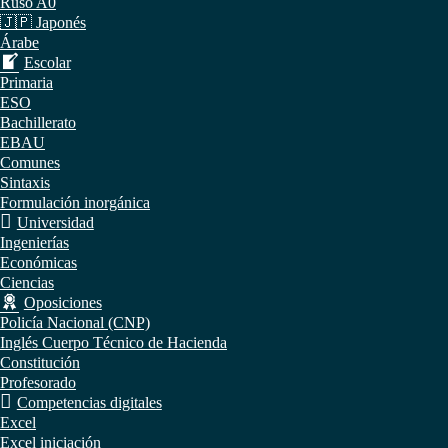
Ruso A0
🇯🇵 Japonés
Árabe
Escolar
Primaria
ESO
Bachillerato
EBAU
Comunes
Sintaxis
Formulación inorgánica
Universidad
Ingenierías
Económicas
Ciencias
Oposiciones
Policía Nacional (CNP)
Inglés Cuerpo Técnico de Hacienda
Constitución
Profesorado
Competencias digitales
Excel
Excel iniciación