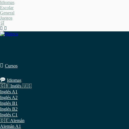
Saltar
Idiomas
al
Escolar
contenido
General
Juegos
🛒
Cursos
Idiomas
🇬🇧 Inglés 🇺🇸
Inglés A1
Inglés A2
Inglés B1
Inglés B2
Inglés C1
🇩🇪 Alemán
Alemán A1