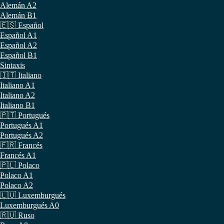
Alemán A2
Alemán B1
🇪🇸 Español
Español A1
Español A2
Español B1
Sintaxis
🇮🇹 Italiano
Italiano A1
Italiano A2
Italiano B1
🇵🇹 Portugués
Portugués A1
Portugués A2
🇫🇷 Francés
Francés A1
🇵🇱 Polaco
Polaco A1
Polaco A2
🇱🇺 Luxemburgués
Luxemburgués A0
🇷🇺 Ruso