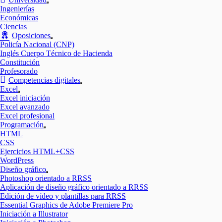
Mostrar
Ingenierías
el
Económicas
submenú
Ciencias
Oposiciones
Mostrar
Policía Nacional (CNP)
el
Inglés Cuerpo Técnico de Hacienda
submenú
Constitución
Profesorado
Competencias digitales
Mostrar
Excel
el
Mostrar
Excel iniciación
submenú
el
Excel avanzado
submenú
Excel profesional
Programación
Mostrar
HTML
el
CSS
submenú
Ejercicios HTML+CSS
WordPress
Diseño gráfico
Mostrar
Photoshop orientado a RRSS
el
Aplicación de diseño gráfico orientado a RRSS
submenú
Edición de vídeo y plantillas para RRSS
Essential Graphics de Adobe Premiere Pro
Iniciación a Illustrator