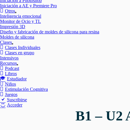
Iniciación a Photoshop
Iniciación a AE y Premiere Pro
Otros
Mostrar
Inteligencia emocional
el
Monitor de Ocio y TL
submenú
Impresión 3D
Diseño y fabricación de moldes de silicona para resina
Moldes de silicona
Clases
Mostrar
Clases Individuales
el
Clases en grupo
submenú
Intensivos
Recursos
Mostrar
Podcast
el
Libros
submenú
Estudiador
Niños
Estimulación Cognitiva
Juegos
Suscribirse
Acceder
B1 – U2 