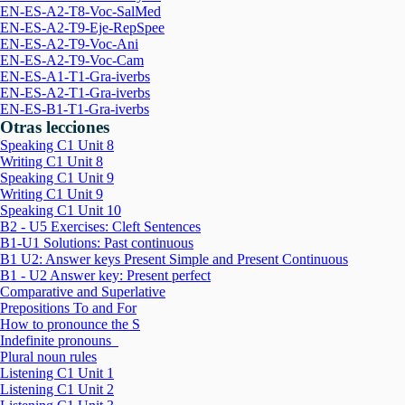
EN-ES-A2-T8-Voc-SalMed
EN-ES-A2-T9-Eje-RepSpee
EN-ES-A2-T9-Voc-Ani
EN-ES-A2-T9-Voc-Cam
EN-ES-A1-T1-Gra-iverbs
EN-ES-A2-T1-Gra-iverbs
EN-ES-B1-T1-Gra-iverbs
Otras lecciones
Speaking C1 Unit 8
Writing C1 Unit 8
Speaking C1 Unit 9
Writing C1 Unit 9
Speaking C1 Unit 10
B2 - U5 Exercises: Cleft Sentences
B1-U1 Solutions: Past continuous
B1 U2: Answer keys Present Simple and Present Continuous
B1 - U2 Answer key: Present perfect
Comparative and Superlative
Prepositions To and For
How to pronounce the S
Indefinite pronouns
Plural noun rules
Listening C1 Unit 1
Listening C1 Unit 2