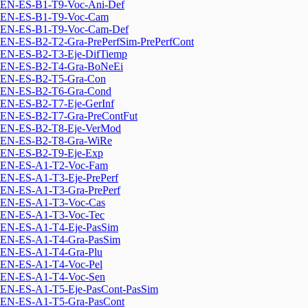
EN-ES-B1-T9-Voc-Ani-Def
EN-ES-B1-T9-Voc-Cam
EN-ES-B1-T9-Voc-Cam-Def
EN-ES-B2-T2-Gra-PrePerfSim-PrePerfCont
EN-ES-B2-T3-Eje-DifTiemp
EN-ES-B2-T4-Gra-BoNeEi
EN-ES-B2-T5-Gra-Con
EN-ES-B2-T6-Gra-Cond
EN-ES-B2-T7-Eje-GerInf
EN-ES-B2-T7-Gra-PreContFut
EN-ES-B2-T8-Eje-VerMod
EN-ES-B2-T8-Gra-WiRe
EN-ES-B2-T9-Eje-Exp
EN-ES-A1-T2-Voc-Fam
EN-ES-A1-T3-Eje-PrePerf
EN-ES-A1-T3-Gra-PrePerf
EN-ES-A1-T3-Voc-Cas
EN-ES-A1-T3-Voc-Tec
EN-ES-A1-T4-Eje-PasSim
EN-ES-A1-T4-Gra-PasSim
EN-ES-A1-T4-Gra-Plu
EN-ES-A1-T4-Voc-Pel
EN-ES-A1-T4-Voc-Sen
EN-ES-A1-T5-Eje-PasCont-PasSim
EN-ES-A1-T5-Gra-PasCont