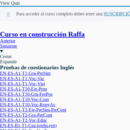
View Quiz
Para acceder al curso completo debes tener una
SUSCRIPCI
Curso en construcción Raffa
Anterior
Siguiente
Cerrar
Expandir
Pruebas de cuestionarios Inglés
EN-ES-A1-T1-Gra-PreSim
EN-ES-A1-T1-Voc-Vac
EN-ES-A1-T1-Voc-Viaj
EN-ES-A1-T10-Eje-Prep
EN-ES-A1-T10-Gra-ForPos
EN-ES-A1-T10-Voc-Com
EN-ES-A1-T10-Voc-RopyAc
EN-ES-A1-T2-Eje-PreSim-PreCont
EN-ES-A1-T2-Gra-PreCont
EN-ES-A1-T2-Voc-Educ
EN-ES-B1-T1-Gra-iverbs-(en)