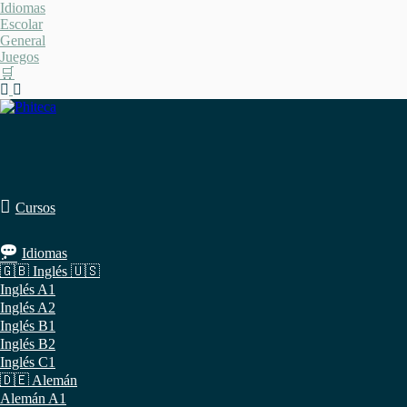
Saltar
Idiomas
al
Escolar
contenido
General
Juegos
🛒
Cursos
Idiomas
🇬🇧 Inglés 🇺🇸
Inglés A1
Inglés A2
Inglés B1
Inglés B2
Inglés C1
🇩🇪 Alemán
Alemán A1