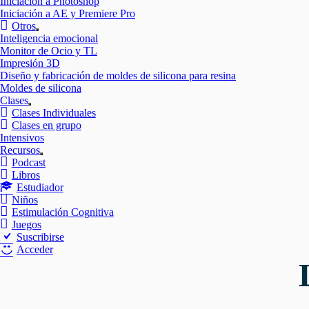
Iniciación a Photoshop
Iniciación a AE y Premiere Pro
Otros
Mostrar
Inteligencia emocional
el
Monitor de Ocio y TL
submenú
Impresión 3D
Diseño y fabricación de moldes de silicona para resina
Moldes de silicona
Clases
Mostrar
Clases Individuales
el
Clases en grupo
submenú
Intensivos
Recursos
Mostrar
Podcast
el
Libros
submenú
Estudiador
Niños
Estimulación Cognitiva
Juegos
Suscribirse
Acceder