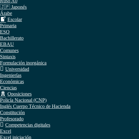
Ruso A0
🇯🇵 Japonés
Árabe
Escolar
Primaria
ESO
Bachillerato
EBAU
Comunes
Sintaxis
Formulación inorgánica
Universidad
Ingenierías
Económicas
Ciencias
Oposiciones
Policía Nacional (CNP)
Inglés Cuerpo Técnico de Hacienda
Constitución
Profesorado
Competencias digitales
Excel
Excel iniciación