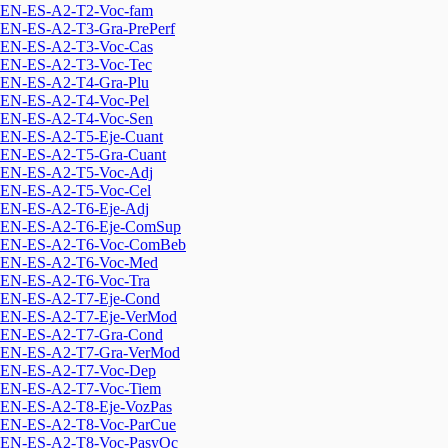
EN-ES-A2-T2-Voc-fam
EN-ES-A2-T3-Gra-PrePerf
EN-ES-A2-T3-Voc-Cas
EN-ES-A2-T3-Voc-Tec
EN-ES-A2-T4-Gra-Plu
EN-ES-A2-T4-Voc-Pel
EN-ES-A2-T4-Voc-Sen
EN-ES-A2-T5-Eje-Cuant
EN-ES-A2-T5-Gra-Cuant
EN-ES-A2-T5-Voc-Adj
EN-ES-A2-T5-Voc-Cel
EN-ES-A2-T6-Eje-Adj
EN-ES-A2-T6-Eje-ComSup
EN-ES-A2-T6-Voc-ComBeb
EN-ES-A2-T6-Voc-Med
EN-ES-A2-T6-Voc-Tra
EN-ES-A2-T7-Eje-Cond
EN-ES-A2-T7-Eje-VerMod
EN-ES-A2-T7-Gra-Cond
EN-ES-A2-T7-Gra-VerMod
EN-ES-A2-T7-Voc-Dep
EN-ES-A2-T7-Voc-Tiem
EN-ES-A2-T8-Eje-VozPas
EN-ES-A2-T8-Voc-ParCue
EN-ES-A2-T8-Voc-PasyOc