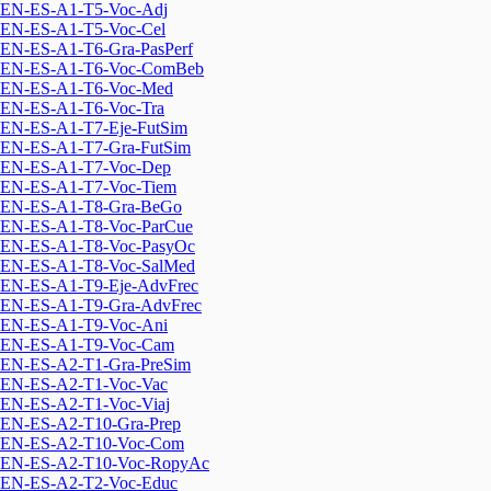
EN-ES-A1-T5-Voc-Adj
EN-ES-A1-T5-Voc-Cel
EN-ES-A1-T6-Gra-PasPerf
EN-ES-A1-T6-Voc-ComBeb
EN-ES-A1-T6-Voc-Med
EN-ES-A1-T6-Voc-Tra
EN-ES-A1-T7-Eje-FutSim
EN-ES-A1-T7-Gra-FutSim
EN-ES-A1-T7-Voc-Dep
EN-ES-A1-T7-Voc-Tiem
EN-ES-A1-T8-Gra-BeGo
EN-ES-A1-T8-Voc-ParCue
EN-ES-A1-T8-Voc-PasyOc
EN-ES-A1-T8-Voc-SalMed
EN-ES-A1-T9-Eje-AdvFrec
EN-ES-A1-T9-Gra-AdvFrec
EN-ES-A1-T9-Voc-Ani
EN-ES-A1-T9-Voc-Cam
EN-ES-A2-T1-Gra-PreSim
EN-ES-A2-T1-Voc-Vac
EN-ES-A2-T1-Voc-Viaj
EN-ES-A2-T10-Gra-Prep
EN-ES-A2-T10-Voc-Com
EN-ES-A2-T10-Voc-RopyAc
EN-ES-A2-T2-Voc-Educ