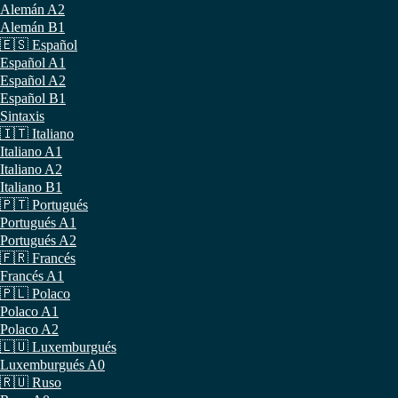
Alemán A2
Alemán B1
🇪🇸 Español
Español A1
Español A2
Español B1
Sintaxis
🇮🇹 Italiano
Italiano A1
Italiano A2
Italiano B1
🇵🇹 Portugués
Portugués A1
Portugués A2
🇫🇷 Francés
Francés A1
🇵🇱 Polaco
Polaco A1
Polaco A2
🇱🇺 Luxemburgués
Luxemburgués A0
🇷🇺 Ruso