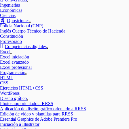
Mostrar
Ingenierías
el
Económicas
submenú
Ciencias
Oposiciones
Mostrar
Policía Nacional (CNP)
el
Inglés Cuerpo Técnico de Hacienda
submenú
Constitución
Profesorado
Competencias digitales
Mostrar
Excel
el
Mostrar
Excel iniciación
submenú
el
Excel avanzado
submenú
Excel profesional
Programación
Mostrar
HTML
el
CSS
submenú
Ejercicios HTML+CSS
WordPress
Diseño gráfico
Mostrar
Photoshop orientado a RRSS
el
Aplicación de diseño gráfico orientado a RRSS
submenú
Edición de vídeo y plantillas para RRSS
Essential Graphics de Adobe Premiere Pro
Iniciación a Illustrator