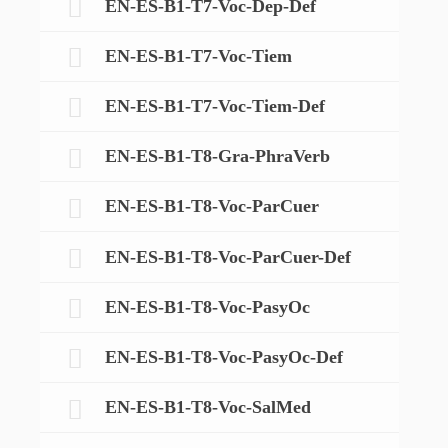
EN-ES-B1-T7-Voc-Dep-Def
EN-ES-B1-T7-Voc-Tiem
EN-ES-B1-T7-Voc-Tiem-Def
EN-ES-B1-T8-Gra-PhraVerb
EN-ES-B1-T8-Voc-ParCuer
EN-ES-B1-T8-Voc-ParCuer-Def
EN-ES-B1-T8-Voc-PasyOc
EN-ES-B1-T8-Voc-PasyOc-Def
EN-ES-B1-T8-Voc-SalMed