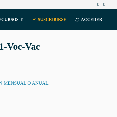
ECURSOS
SUSCRIBIRSE
ACCEDER
1-Voc-Vac
ÓN MENSUAL O ANUAL
.