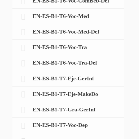
EN-ES-B1-T6-Voc-ComBeb-Def
EN-ES-B1-T6-Voc-Med
EN-ES-B1-T6-Voc-Med-Def
EN-ES-B1-T6-Voc-Tra
EN-ES-B1-T6-Voc-Tra-Def
EN-ES-B1-T7-Eje-GerInf
EN-ES-B1-T7-Eje-MakeDo
EN-ES-B1-T7-Gra-GerInf
EN-ES-B1-T7-Voc-Dep