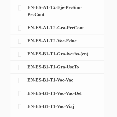
EN-ES-A1-T2-Eje-PreSim-
PreCont
EN-ES-A1-T2-Gra-PreCont
EN-ES-A1-T2-Voc-Educ
EN-ES-B1-T1-Gra-iverbs-(en)
EN-ES-B1-T1-Gra-UseTo
EN-ES-B1-T1-Voc-Vac
EN-ES-B1-T1-Voc-Vac-Def
EN-ES-B1-T1-Voc-Viaj