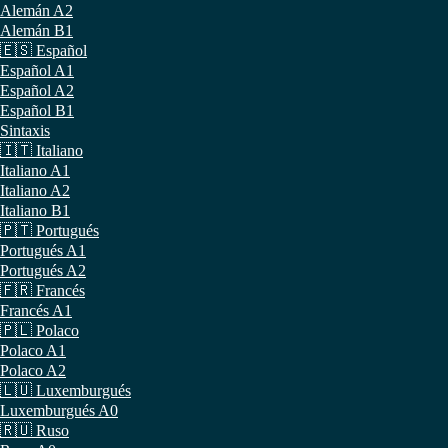
Alemán A2
Alemán B1
🇪🇸 Español
Español A1
Español A2
Español B1
Sintaxis
🇮🇹 Italiano
Italiano A1
Italiano A2
Italiano B1
🇵🇹 Portugués
Portugués A1
Portugués A2
🇫🇷 Francés
Francés A1
🇵🇱 Polaco
Polaco A1
Polaco A2
🇱🇺 Luxemburgués
Luxemburgués A0
🇷🇺 Ruso