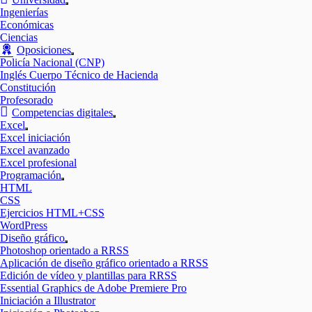
Mostrar
Ingenierías
el
Económicas
submenú
Ciencias
Oposiciones
Mostrar
Policía Nacional (CNP)
el
Inglés Cuerpo Técnico de Hacienda
submenú
Constitución
Profesorado
Competencias digitales
Mostrar
Excel
el
Mostrar
Excel iniciación
submenú
el
Excel avanzado
submenú
Excel profesional
Programación
Mostrar
HTML
el
CSS
submenú
Ejercicios HTML+CSS
WordPress
Diseño gráfico
Mostrar
Photoshop orientado a RRSS
el
Aplicación de diseño gráfico orientado a RRSS
submenú
Edición de vídeo y plantillas para RRSS
Essential Graphics de Adobe Premiere Pro
Iniciación a Illustrator