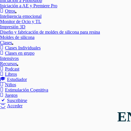
Iniciación a Photoshop
Iniciación a AE y Premiere Pro
Otros
Mostrar
Inteligencia emocional
el
Monitor de Ocio y TL
submenú
Impresión 3D
Diseño y fabricación de moldes de silicona para resina
Moldes de silicona
Clases
Mostrar
Clases Individuales
el
Clases en grupo
submenú
Intensivos
Recursos
Mostrar
Podcast
el
Libros
submenú
Estudiador
Niños
Estimulación Cognitiva
Juegos
Suscribirse
Acceder
E