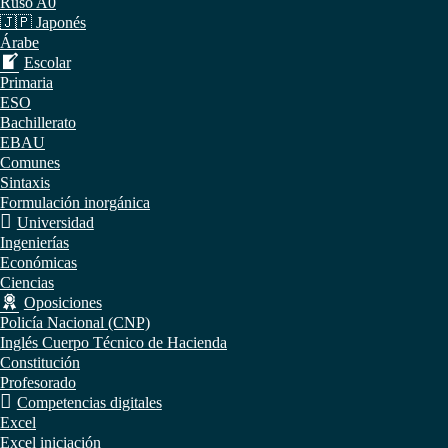
Ruso A0
🇯🇵 Japonés
Árabe
Escolar
Primaria
ESO
Bachillerato
EBAU
Comunes
Sintaxis
Formulación inorgánica
Universidad
Ingenierías
Económicas
Ciencias
Oposiciones
Policía Nacional (CNP)
Inglés Cuerpo Técnico de Hacienda
Constitución
Profesorado
Competencias digitales
Excel
Excel iniciación