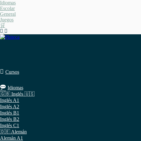
Saltar
Idiomas
al
Escolar
contenido
General
Juegos
🛒
Cursos
Idiomas
🇬🇧 Inglés 🇺🇸
Inglés A1
Inglés A2
Inglés B1
Inglés B2
Inglés C1
🇩🇪 Alemán
Alemán A1