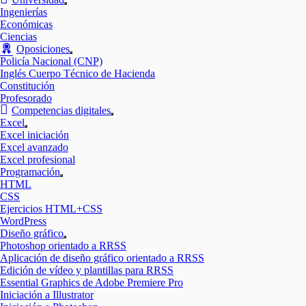
Mostrar
Ingenierías
el
Económicas
submenú
Ciencias
Oposiciones
Mostrar
Policía Nacional (CNP)
el
Inglés Cuerpo Técnico de Hacienda
submenú
Constitución
Profesorado
Competencias digitales
Mostrar
Excel
el
Mostrar
Excel iniciación
submenú
el
Excel avanzado
submenú
Excel profesional
Programación
Mostrar
HTML
el
CSS
submenú
Ejercicios HTML+CSS
WordPress
Diseño gráfico
Mostrar
Photoshop orientado a RRSS
el
Aplicación de diseño gráfico orientado a RRSS
submenú
Edición de vídeo y plantillas para RRSS
Essential Graphics de Adobe Premiere Pro
Iniciación a Illustrator