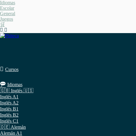
Saltar
Idiomas
al
Escolar
contenido
General
Juegos
🛒
Cursos
Idiomas
🇬🇧 Inglés 🇺🇸
Inglés A1
Inglés A2
Inglés B1
Inglés B2
Inglés C1
🇩🇪 Alemán
Alemán A1