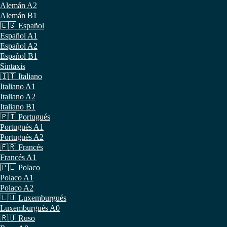
Alemán A2
Alemán B1
🇪🇸 Español
Español A1
Español A2
Español B1
Sintaxis
🇮🇹 Italiano
Italiano A1
Italiano A2
Italiano B1
🇵🇹 Portugués
Portugués A1
Portugués A2
🇫🇷 Francés
Francés A1
🇵🇱 Polaco
Polaco A1
Polaco A2
🇱🇺 Luxemburgués
Luxemburgués A0
🇷🇺 Ruso