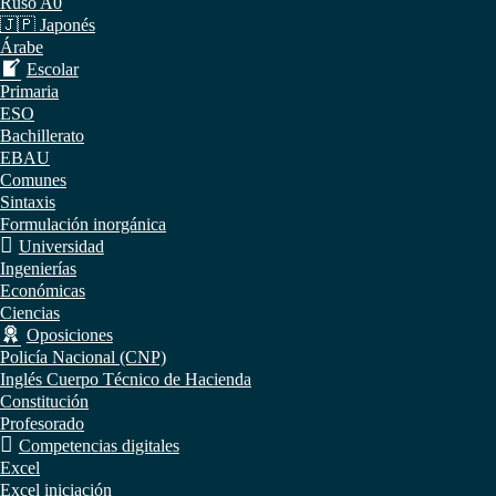
Ruso A0
🇯🇵 Japonés
Árabe
Escolar
Primaria
ESO
Bachillerato
EBAU
Comunes
Sintaxis
Formulación inorgánica
Universidad
Ingenierías
Económicas
Ciencias
Oposiciones
Policía Nacional (CNP)
Inglés Cuerpo Técnico de Hacienda
Constitución
Profesorado
Competencias digitales
Excel
Excel iniciación