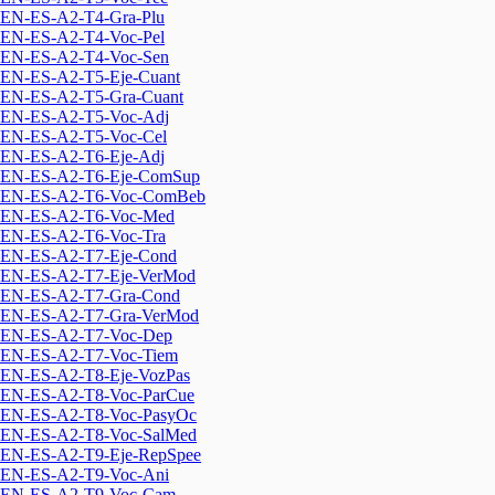
EN-ES-A2-T4-Gra-Plu
EN-ES-A2-T4-Voc-Pel
EN-ES-A2-T4-Voc-Sen
EN-ES-A2-T5-Eje-Cuant
EN-ES-A2-T5-Gra-Cuant
EN-ES-A2-T5-Voc-Adj
EN-ES-A2-T5-Voc-Cel
EN-ES-A2-T6-Eje-Adj
EN-ES-A2-T6-Eje-ComSup
EN-ES-A2-T6-Voc-ComBeb
EN-ES-A2-T6-Voc-Med
EN-ES-A2-T6-Voc-Tra
EN-ES-A2-T7-Eje-Cond
EN-ES-A2-T7-Eje-VerMod
EN-ES-A2-T7-Gra-Cond
EN-ES-A2-T7-Gra-VerMod
EN-ES-A2-T7-Voc-Dep
EN-ES-A2-T7-Voc-Tiem
EN-ES-A2-T8-Eje-VozPas
EN-ES-A2-T8-Voc-ParCue
EN-ES-A2-T8-Voc-PasyOc
EN-ES-A2-T8-Voc-SalMed
EN-ES-A2-T9-Eje-RepSpee
EN-ES-A2-T9-Voc-Ani
EN-ES-A2-T9-Voc-Cam