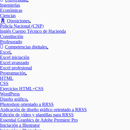
Mostrar
Ingenierías
el
Económicas
submenú
Ciencias
Oposiciones
Mostrar
Policía Nacional (CNP)
el
Inglés Cuerpo Técnico de Hacienda
submenú
Constitución
Profesorado
Competencias digitales
Mostrar
Excel
el
Mostrar
Excel iniciación
submenú
el
Excel avanzado
submenú
Excel profesional
Programación
Mostrar
HTML
el
CSS
submenú
Ejercicios HTML+CSS
WordPress
Diseño gráfico
Mostrar
Photoshop orientado a RRSS
el
Aplicación de diseño gráfico orientado a RRSS
submenú
Edición de vídeo y plantillas para RRSS
Essential Graphics de Adobe Premiere Pro
Iniciación a Illustrator