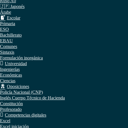
Ruso A0
🇯🇵 Japonés
Árabe
Escolar
Primaria
ESO
Bachillerato
EBAU
Comunes
Sintaxis
Formulación inorgánica
Universidad
Ingenierías
Económicas
Ciencias
Oposiciones
Policía Nacional (CNP)
Inglés Cuerpo Técnico de Hacienda
Constitución
Profesorado
Competencias digitales
Excel
Excel iniciación