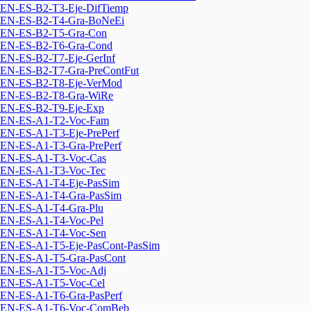
EN-ES-B2-T3-Eje-DifTiemp
EN-ES-B2-T4-Gra-BoNeEi
EN-ES-B2-T5-Gra-Con
EN-ES-B2-T6-Gra-Cond
EN-ES-B2-T7-Eje-GerInf
EN-ES-B2-T7-Gra-PreContFut
EN-ES-B2-T8-Eje-VerMod
EN-ES-B2-T8-Gra-WiRe
EN-ES-B2-T9-Eje-Exp
EN-ES-A1-T2-Voc-Fam
EN-ES-A1-T3-Eje-PrePerf
EN-ES-A1-T3-Gra-PrePerf
EN-ES-A1-T3-Voc-Cas
EN-ES-A1-T3-Voc-Tec
EN-ES-A1-T4-Eje-PasSim
EN-ES-A1-T4-Gra-PasSim
EN-ES-A1-T4-Gra-Plu
EN-ES-A1-T4-Voc-Pel
EN-ES-A1-T4-Voc-Sen
EN-ES-A1-T5-Eje-PasCont-PasSim
EN-ES-A1-T5-Gra-PasCont
EN-ES-A1-T5-Voc-Adj
EN-ES-A1-T5-Voc-Cel
EN-ES-A1-T6-Gra-PasPerf
EN-ES-A1-T6-Voc-ComBeb