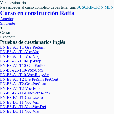
Ver cuestionario
Para acceder al curso completo debes tener una
SUSCRIPCIÓN ME
Curso en construcción Raffa
Anterior
Siguiente
Cerrar
Expandir
Pruebas de cuestionarios Inglés
EN-ES-A1-T1-Gra-PreSim
EN-ES-A1-T1-Voc-Vac
EN-ES-A1-T1-Voc-Viaj
EN-ES-A1-T10-Eje-Prep
EN-ES-A1-T10-Gra-ForPos
EN-ES-A1-T10-Voc-Com
EN-ES-A1-T10-Voc-RopyAc
EN-ES-A1-T2-Eje-PreSim-PreCont
EN-ES-A1-T2-Gra-PreCont
EN-ES-A1-T2-Voc-Educ
EN-ES-B1-T1-Gra-iverbs-(en)
EN-ES-B1-T1-Gra-UseTo
EN-ES-B1-T1-Voc-Vac
EN-ES-B1-T1-Voc-Vac-Def
EN-ES-B1-T1-Voc-Viaj