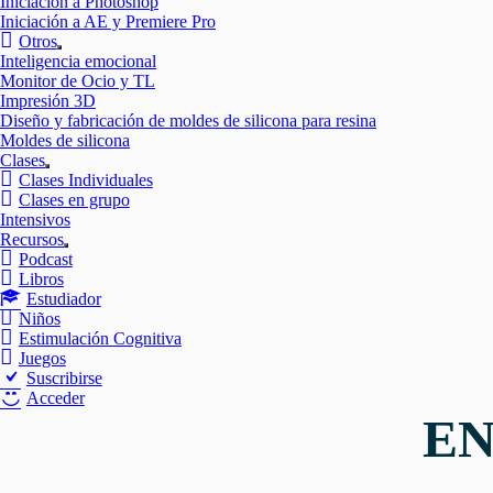
Iniciación a Photoshop
Iniciación a AE y Premiere Pro
Otros
Mostrar
Inteligencia emocional
el
Monitor de Ocio y TL
submenú
Impresión 3D
Diseño y fabricación de moldes de silicona para resina
Moldes de silicona
Clases
Mostrar
Clases Individuales
el
Clases en grupo
submenú
Intensivos
Recursos
Mostrar
Podcast
el
Libros
submenú
Estudiador
Niños
Estimulación Cognitiva
Juegos
Suscribirse
Acceder
EN