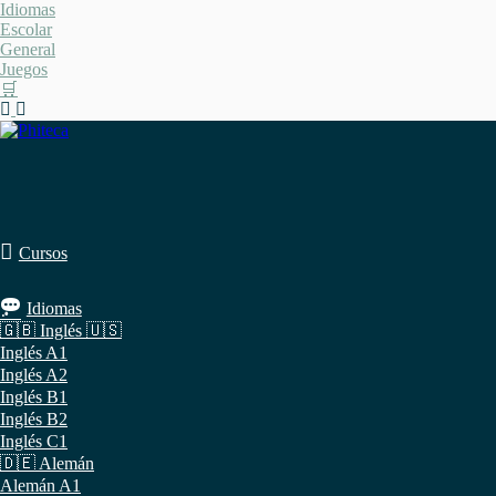
Saltar
Idiomas
al
Escolar
contenido
General
Juegos
🛒
Cursos
Idiomas
🇬🇧 Inglés 🇺🇸
Inglés A1
Inglés A2
Inglés B1
Inglés B2
Inglés C1
🇩🇪 Alemán
Alemán A1