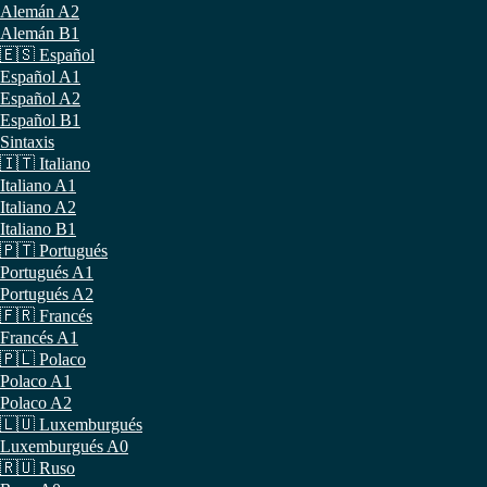
Alemán A2
Alemán B1
🇪🇸 Español
Español A1
Español A2
Español B1
Sintaxis
🇮🇹 Italiano
Italiano A1
Italiano A2
Italiano B1
🇵🇹 Portugués
Portugués A1
Portugués A2
🇫🇷 Francés
Francés A1
🇵🇱 Polaco
Polaco A1
Polaco A2
🇱🇺 Luxemburgués
Luxemburgués A0
🇷🇺 Ruso