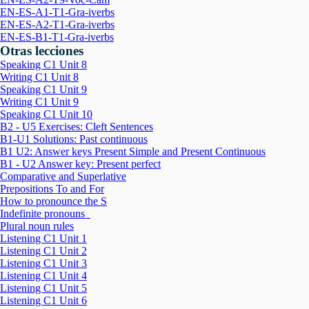
EN-ES-A1-T1-Gra-iverbs
EN-ES-A2-T1-Gra-iverbs
EN-ES-B1-T1-Gra-iverbs
Otras lecciones
Speaking C1 Unit 8
Writing C1 Unit 8
Speaking C1 Unit 9
Writing C1 Unit 9
Speaking C1 Unit 10
B2 - U5 Exercises: Cleft Sentences
B1-U1 Solutions: Past continuous
B1 U2: Answer keys Present Simple and Present Continuous
B1 - U2 Answer key: Present perfect
Comparative and Superlative
Prepositions To and For
How to pronounce the S
Indefinite pronouns
Plural noun rules
Listening C1 Unit 1
Listening C1 Unit 2
Listening C1 Unit 3
Listening C1 Unit 4
Listening C1 Unit 5
Listening C1 Unit 6