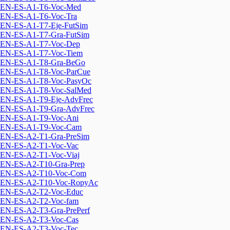
EN-ES-A1-T6-Voc-Med
EN-ES-A1-T6-Voc-Tra
EN-ES-A1-T7-Eje-FutSim
EN-ES-A1-T7-Gra-FutSim
EN-ES-A1-T7-Voc-Dep
EN-ES-A1-T7-Voc-Tiem
EN-ES-A1-T8-Gra-BeGo
EN-ES-A1-T8-Voc-ParCue
EN-ES-A1-T8-Voc-PasyOc
EN-ES-A1-T8-Voc-SalMed
EN-ES-A1-T9-Eje-AdvFrec
EN-ES-A1-T9-Gra-AdvFrec
EN-ES-A1-T9-Voc-Ani
EN-ES-A1-T9-Voc-Cam
EN-ES-A2-T1-Gra-PreSim
EN-ES-A2-T1-Voc-Vac
EN-ES-A2-T1-Voc-Viaj
EN-ES-A2-T10-Gra-Prep
EN-ES-A2-T10-Voc-Com
EN-ES-A2-T10-Voc-RopyAc
EN-ES-A2-T2-Voc-Educ
EN-ES-A2-T2-Voc-fam
EN-ES-A2-T3-Gra-PrePerf
EN-ES-A2-T3-Voc-Cas
EN-ES-A2-T3-Voc-Tec