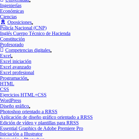
Mostrar
Ingenierías
el
Económicas
submenú
Ciencias
Oposiciones
Mostrar
Policía Nacional (CNP)
el
Inglés Cuerpo Técnico de Hacienda
submenú
Constitución
Profesorado
Competencias digitales
Mostrar
Excel
el
Mostrar
Excel iniciación
submenú
el
Excel avanzado
submenú
Excel profesional
Programación
Mostrar
HTML
el
CSS
submenú
Ejercicios HTML+CSS
WordPress
Diseño gráfico
Mostrar
Photoshop orientado a RRSS
el
Aplicación de diseño gráfico orientado a RRSS
submenú
Edición de vídeo y plantillas para RRSS
Essential Graphics de Adobe Premiere Pro
Iniciación a Illustrator