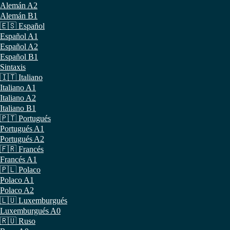
Alemán A2
Alemán B1
🇪🇸 Español
Español A1
Español A2
Español B1
Sintaxis
🇮🇹 Italiano
Italiano A1
Italiano A2
Italiano B1
🇵🇹 Portugués
Portugués A1
Portugués A2
🇫🇷 Francés
Francés A1
🇵🇱 Polaco
Polaco A1
Polaco A2
🇱🇺 Luxemburgués
Luxemburgués A0
🇷🇺 Ruso