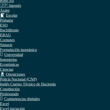
Ruso A0
🇯🇵 Japonés
Árabe
Escolar
Primaria
ESO
Bachillerato
EBAU
Comunes
Sintaxis
Formulación inorgánica
Universidad
Ingenierías
Económicas
Ciencias
Oposiciones
Policía Nacional (CNP)
Inglés Cuerpo Técnico de Hacienda
Constitución
Profesorado
Competencias digitales
Excel
Excel iniciación