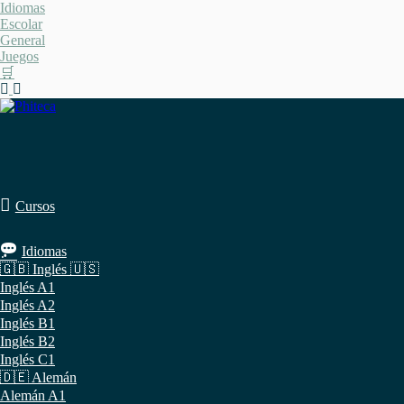
Saltar
Idiomas
al
Escolar
contenido
General
Juegos
🛒
Cursos
Idiomas
🇬🇧 Inglés 🇺🇸
Inglés A1
Inglés A2
Inglés B1
Inglés B2
Inglés C1
🇩🇪 Alemán
Alemán A1