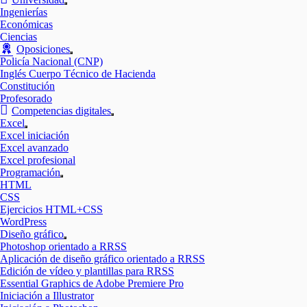
Mostrar
Ingenierías
el
Económicas
submenú
Ciencias
Oposiciones
Mostrar
Policía Nacional (CNP)
el
Inglés Cuerpo Técnico de Hacienda
submenú
Constitución
Profesorado
Competencias digitales
Mostrar
Excel
el
Mostrar
Excel iniciación
submenú
el
Excel avanzado
submenú
Excel profesional
Programación
Mostrar
HTML
el
CSS
submenú
Ejercicios HTML+CSS
WordPress
Diseño gráfico
Mostrar
Photoshop orientado a RRSS
el
Aplicación de diseño gráfico orientado a RRSS
submenú
Edición de vídeo y plantillas para RRSS
Essential Graphics de Adobe Premiere Pro
Iniciación a Illustrator