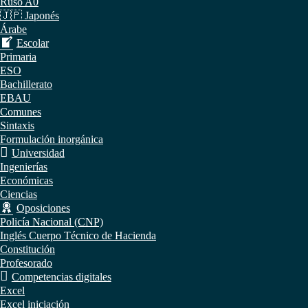
Ruso A0
🇯🇵 Japonés
Árabe
Escolar
Primaria
ESO
Bachillerato
EBAU
Comunes
Sintaxis
Formulación inorgánica
Universidad
Ingenierías
Económicas
Ciencias
Oposiciones
Policía Nacional (CNP)
Inglés Cuerpo Técnico de Hacienda
Constitución
Profesorado
Competencias digitales
Excel
Excel iniciación