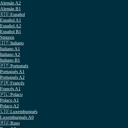
Alemán A2
Alemán B1
🇪🇸 Español
Español A1
Español A2
Español B1
Sintaxis
🇮🇹 Italiano
Italiano A1
Italiano A2
Italiano B1
🇵🇹 Portugués
Portugués A1
Portugués A2
🇫🇷 Francés
Francés A1
🇵🇱 Polaco
Polaco A1
Polaco A2
🇱🇺 Luxemburgués
Luxemburgués A0
🇷🇺 Ruso