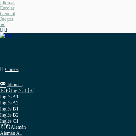
Saltar
Idiomas
al
Escolar
contenido
General
Juegos
🛒
Cursos
Idiomas
🇬🇧 Inglés 🇺🇸
Inglés A1
Inglés A2
Inglés B1
Inglés B2
Inglés C1
🇩🇪 Alemán
Alemán A1