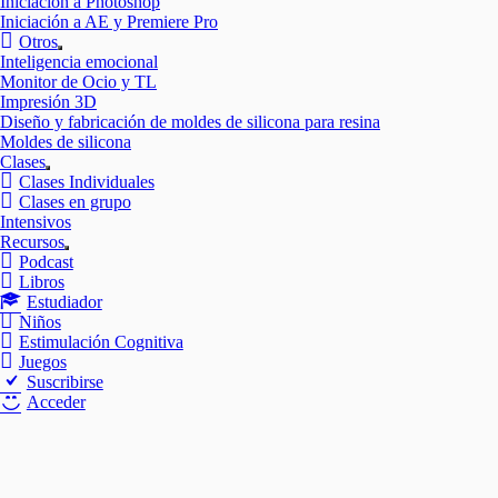
Iniciación a Photoshop
Iniciación a AE y Premiere Pro
Otros
Mostrar
Inteligencia emocional
el
Monitor de Ocio y TL
submenú
Impresión 3D
Diseño y fabricación de moldes de silicona para resina
Moldes de silicona
Clases
Mostrar
Clases Individuales
el
Clases en grupo
submenú
Intensivos
Recursos
Mostrar
Podcast
el
Libros
submenú
Estudiador
Niños
Estimulación Cognitiva
Juegos
Suscribirse
Acceder