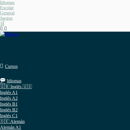
Saltar
Idiomas
al
Escolar
contenido
General
Juegos
🛒
Cursos
Idiomas
🇬🇧 Inglés 🇺🇸
Inglés A1
Inglés A2
Inglés B1
Inglés B2
Inglés C1
🇩🇪 Alemán
Alemán A1