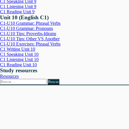
C1 Speaking Unit 9
C1 Listening Unit 9
C1 Reading Unit 9
Unit 10 (English C1)
C1-U10 Grammar: Phrasal Verbs
C1-U10 Grammar: Pronouns
C1-U10 Tips: Proverbs-Idioms
C1-U10 Tips: Other VS Another
C1-U10 Exercises: Phrasal Verbs
C1 Writing Unit 10
C1 Speaking Unit 10
C1 Listening Unit 10
C1 Reading Unit 10
Study resources
Resources
Buscar: