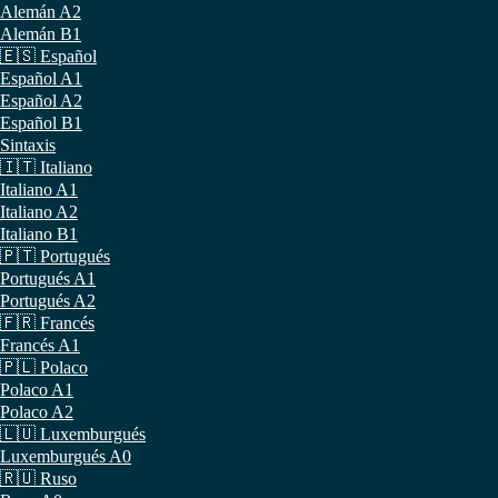
Alemán A2
Alemán B1
🇪🇸 Español
Español A1
Español A2
Español B1
Sintaxis
🇮🇹 Italiano
Italiano A1
Italiano A2
Italiano B1
🇵🇹 Portugués
Portugués A1
Portugués A2
🇫🇷 Francés
Francés A1
🇵🇱 Polaco
Polaco A1
Polaco A2
🇱🇺 Luxemburgués
Luxemburgués A0
🇷🇺 Ruso