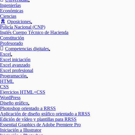
Mostrar
Ingenierías
el
Económicas
submenú
Ciencias
Oposiciones
Mostrar
Policía Nacional (CNP)
el
Inglés Cuerpo Técnico de Hacienda
submenú
Constitución
Profesorado
Competencias digitales
Mostrar
Excel
el
Mostrar
Excel iniciación
submenú
el
Excel avanzado
submenú
Excel profesional
Programación
Mostrar
HTML
el
CSS
submenú
Ejercicios HTML+CSS
WordPress
Diseño gráfico
Mostrar
Photoshop orientado a RRSS
el
Aplicación de diseño gráfico orientado a RRSS
submenú
Edición de vídeo y plantillas para RRSS
Essential Graphics de Adobe Premiere Pro
Iniciación a Illustrator