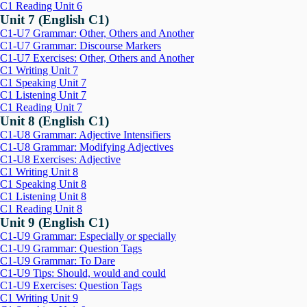
C1 Reading Unit 6
Unit 7 (English C1)
C1-U7 Grammar: Other, Others and Another
C1-U7 Grammar: Discourse Markers
C1-U7 Exercises: Other, Others and Another
C1 Writing Unit 7
C1 Speaking Unit 7
C1 Listening Unit 7
C1 Reading Unit 7
Unit 8 (English C1)
C1-U8 Grammar: Adjective Intensifiers
C1-U8 Grammar: Modifying Adjectives
C1-U8 Exercises: Adjective
C1 Writing Unit 8
C1 Speaking Unit 8
C1 Listening Unit 8
C1 Reading Unit 8
Unit 9 (English C1)
C1-U9 Grammar: Especially or specially
C1-U9 Grammar: Question Tags
C1-U9 Grammar: To Dare
C1-U9 Tips: Should, would and could
C1-U9 Exercises: Question Tags
C1 Writing Unit 9