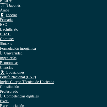
Ruso A0
🇯🇵 Japonés
Árabe
Escolar
Primaria
ESO
Bachillerato
EBAU
Comunes
Sintaxis
Formulación inorgánica
Universidad
Ingenierías
Económicas
Ciencias
Oposiciones
Policía Nacional (CNP)
Inglés Cuerpo Técnico de Hacienda
Constitución
Profesorado
Competencias digitales
Excel
Excel iniciación