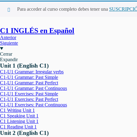
Para acceder al curso completo debes tener una
SUSCRIPCI
C1 INGLÉS en Español
Anterior
Siguiente
Cerrar
Expandir
Unit 1 (English C1)
C1-U1 Grammar: Irregular verbs
C1-U1 Grammar: Past Simple
C1-U1 Grammar: Past Perfect
C1-U1 Grammar: Past Continuous
C1-U1 Exercises: Past Simple
C1-U1 Exercises: Past Perfect
C1-U1 Exercises: Past Continuous
C1 Writing Unit 1
C1 Speaking Unit 1
C1 Listening Unit 1
C1 Reading Unit 1
Unit 2 (English C1)