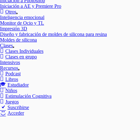
Iniciación a Photoshop
Iniciación a AE y Premiere Pro
Otros
Mostrar
Inteligencia emocional
el
Monitor de Ocio y TL
submenú
Impresión 3D
Diseño y fabricación de moldes de silicona para resina
Moldes de silicona
Clases
Mostrar
Clases Individuales
el
Clases en grupo
submenú
Intensivos
Recursos
Mostrar
Podcast
el
Libros
submenú
Estudiador
Niños
Estimulación Cognitiva
Juegos
Suscribirse
Acceder