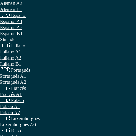
Alemán A2
Alemán B1
🇪🇸 Español
Español A1
Español A2
Español B1
Sintaxis
🇮🇹 Italiano
Italiano A1
Italiano A2
Italiano B1
🇵🇹 Portugués
Portugués A1
Portugués A2
🇫🇷 Francés
Francés A1
🇵🇱 Polaco
Polaco A1
Polaco A2
🇱🇺 Luxemburgués
Luxemburgués A0
🇷🇺 Ruso