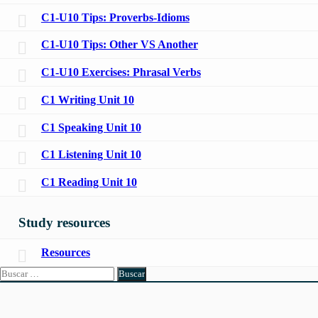
C1-U10 Tips: Proverbs-Idioms
C1-U10 Tips: Other VS Another
C1-U10 Exercises: Phrasal Verbs
C1 Writing Unit 10
C1 Speaking Unit 10
C1 Listening Unit 10
C1 Reading Unit 10
Study resources
Resources
Buscar: