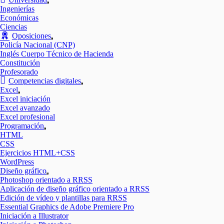
Mostrar
Ingenierías
el
Económicas
submenú
Ciencias
Oposiciones
Mostrar
Policía Nacional (CNP)
el
Inglés Cuerpo Técnico de Hacienda
submenú
Constitución
Profesorado
Competencias digitales
Mostrar
Excel
el
Mostrar
Excel iniciación
submenú
el
Excel avanzado
submenú
Excel profesional
Programación
Mostrar
HTML
el
CSS
submenú
Ejercicios HTML+CSS
WordPress
Diseño gráfico
Mostrar
Photoshop orientado a RRSS
el
Aplicación de diseño gráfico orientado a RRSS
submenú
Edición de vídeo y plantillas para RRSS
Essential Graphics de Adobe Premiere Pro
Iniciación a Illustrator