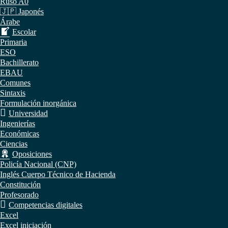
Ruso A0
🇯🇵 Japonés
Árabe
Escolar
Primaria
ESO
Bachillerato
EBAU
Comunes
Sintaxis
Formulación inorgánica
Universidad
Ingenierías
Económicas
Ciencias
Oposiciones
Policía Nacional (CNP)
Inglés Cuerpo Técnico de Hacienda
Constitución
Profesorado
Competencias digitales
Excel
Excel iniciación