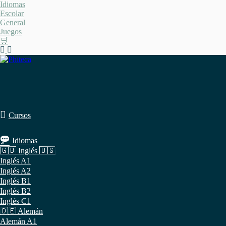
Saltar
Idiomas
al
Escolar
contenido
General
Juegos
🛒
Cursos
Idiomas
🇬🇧 Inglés 🇺🇸
Inglés A1
Inglés A2
Inglés B1
Inglés B2
Inglés C1
🇩🇪 Alemán
Alemán A1