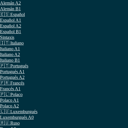
Alemán A2
Alemán B1
🇪🇸 Español
Español A1
Español A2
Español B1
Sintaxis
🇮🇹 Italiano
Italiano A1
Italiano A2
Italiano B1
🇵🇹 Portugués
Portugués A1
Portugués A2
🇫🇷 Francés
Francés A1
🇵🇱 Polaco
Polaco A1
Polaco A2
🇱🇺 Luxemburgués
Luxemburgués A0
🇷🇺 Ruso