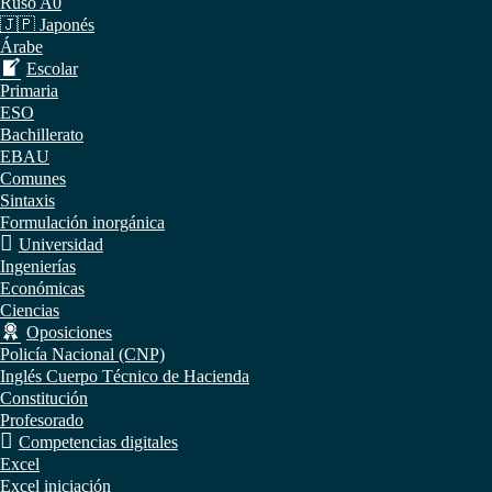
Ruso A0
🇯🇵 Japonés
Árabe
Escolar
Primaria
ESO
Bachillerato
EBAU
Comunes
Sintaxis
Formulación inorgánica
Universidad
Ingenierías
Económicas
Ciencias
Oposiciones
Policía Nacional (CNP)
Inglés Cuerpo Técnico de Hacienda
Constitución
Profesorado
Competencias digitales
Excel
Excel iniciación