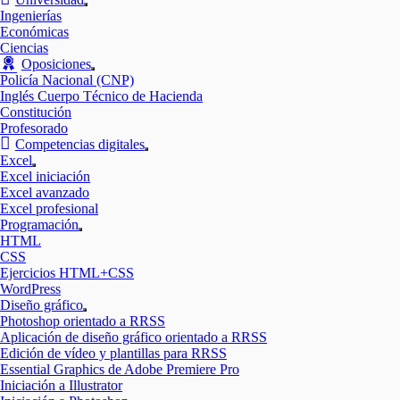
Mostrar
Ingenierías
el
Económicas
submenú
Ciencias
Oposiciones
Mostrar
Policía Nacional (CNP)
el
Inglés Cuerpo Técnico de Hacienda
submenú
Constitución
Profesorado
Competencias digitales
Mostrar
Excel
el
Mostrar
Excel iniciación
submenú
el
Excel avanzado
submenú
Excel profesional
Programación
Mostrar
HTML
el
CSS
submenú
Ejercicios HTML+CSS
WordPress
Diseño gráfico
Mostrar
Photoshop orientado a RRSS
el
Aplicación de diseño gráfico orientado a RRSS
submenú
Edición de vídeo y plantillas para RRSS
Essential Graphics de Adobe Premiere Pro
Iniciación a Illustrator