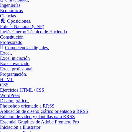
Mostrar
Ingenierías
el
Económicas
submenú
Ciencias
Oposiciones
Mostrar
Policía Nacional (CNP)
el
Inglés Cuerpo Técnico de Hacienda
submenú
Constitución
Profesorado
Competencias digitales
Mostrar
Excel
el
Mostrar
Excel iniciación
submenú
el
Excel avanzado
submenú
Excel profesional
Programación
Mostrar
HTML
el
CSS
submenú
Ejercicios HTML+CSS
WordPress
Diseño gráfico
Mostrar
Photoshop orientado a RRSS
el
Aplicación de diseño gráfico orientado a RRSS
submenú
Edición de vídeo y plantillas para RRSS
Essential Graphics de Adobe Premiere Pro
Iniciación a Illustrator