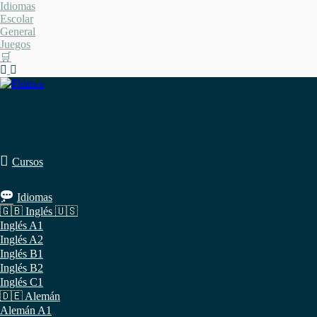
Saltar
Idiomas
al
Escolar
contenido
General
Juegos
🛒
Cursos
Idiomas
🇬🇧 Inglés 🇺🇸
Inglés A1
Inglés A2
Inglés B1
Inglés B2
Inglés C1
🇩🇪 Alemán
Alemán A1