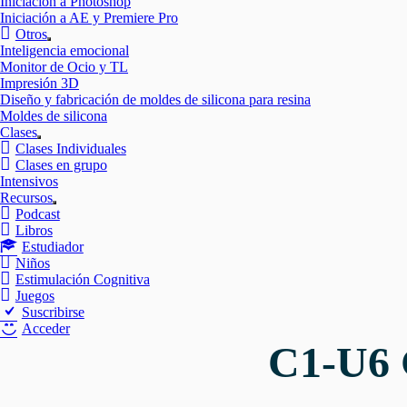
Iniciación a Photoshop
Iniciación a AE y Premiere Pro
Otros
Mostrar
Inteligencia emocional
el
Monitor de Ocio y TL
submenú
Impresión 3D
Diseño y fabricación de moldes de silicona para resina
Moldes de silicona
Clases
Mostrar
Clases Individuales
el
Clases en grupo
submenú
Intensivos
Recursos
Mostrar
Podcast
el
Libros
submenú
Estudiador
Niños
Estimulación Cognitiva
Juegos
Suscribirse
Acceder
C1-U6 