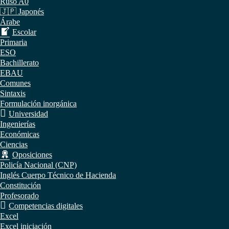
Ruso A0
🇯🇵 Japonés
Árabe
Escolar
Primaria
ESO
Bachillerato
EBAU
Comunes
Sintaxis
Formulación inorgánica
Universidad
Ingenierías
Económicas
Ciencias
Oposiciones
Policía Nacional (CNP)
Inglés Cuerpo Técnico de Hacienda
Constitución
Profesorado
Competencias digitales
Excel
Excel iniciación