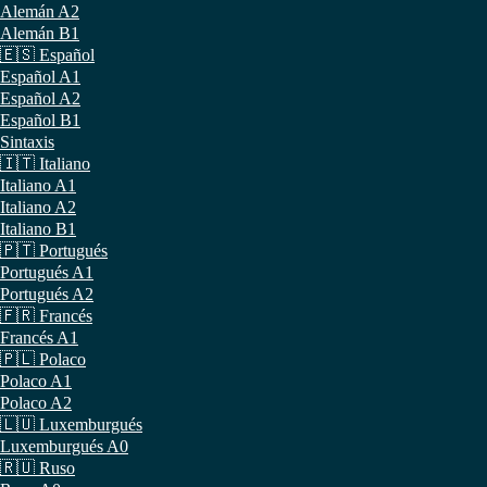
Alemán A2
Alemán B1
🇪🇸 Español
Español A1
Español A2
Español B1
Sintaxis
🇮🇹 Italiano
Italiano A1
Italiano A2
Italiano B1
🇵🇹 Portugués
Portugués A1
Portugués A2
🇫🇷 Francés
Francés A1
🇵🇱 Polaco
Polaco A1
Polaco A2
🇱🇺 Luxemburgués
Luxemburgués A0
🇷🇺 Ruso