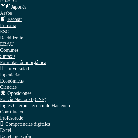
Ruso A0
🇯🇵 Japonés
Árabe
Escolar
Primaria
ESO
Bachillerato
EBAU
Comunes
Sintaxis
Formulación inorgánica
Universidad
Ingenierías
Económicas
Ciencias
Oposiciones
Policía Nacional (CNP)
Inglés Cuerpo Técnico de Hacienda
Constitución
Profesorado
Competencias digitales
Excel
Excel iniciación