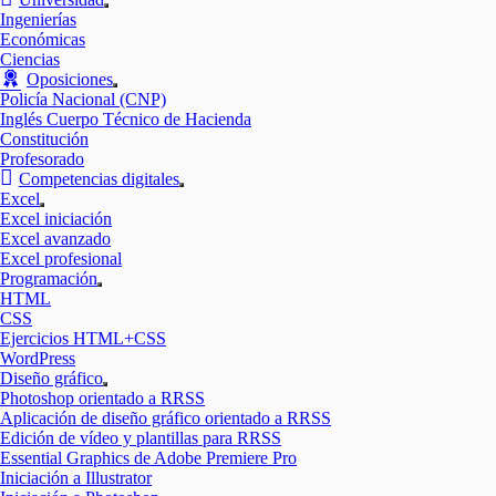
Mostrar
Ingenierías
el
Económicas
submenú
Ciencias
Oposiciones
Mostrar
Policía Nacional (CNP)
el
Inglés Cuerpo Técnico de Hacienda
submenú
Constitución
Profesorado
Competencias digitales
Mostrar
Excel
el
Mostrar
Excel iniciación
submenú
el
Excel avanzado
submenú
Excel profesional
Programación
Mostrar
HTML
el
CSS
submenú
Ejercicios HTML+CSS
WordPress
Diseño gráfico
Mostrar
Photoshop orientado a RRSS
el
Aplicación de diseño gráfico orientado a RRSS
submenú
Edición de vídeo y plantillas para RRSS
Essential Graphics de Adobe Premiere Pro
Iniciación a Illustrator