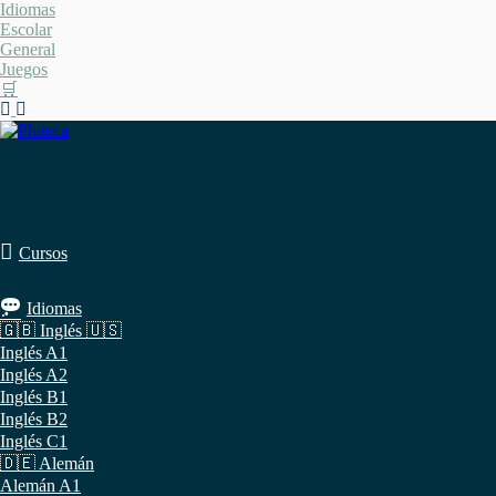
Saltar
Idiomas
al
Escolar
contenido
General
Juegos
🛒
Cursos
Idiomas
🇬🇧 Inglés 🇺🇸
Inglés A1
Inglés A2
Inglés B1
Inglés B2
Inglés C1
🇩🇪 Alemán
Alemán A1