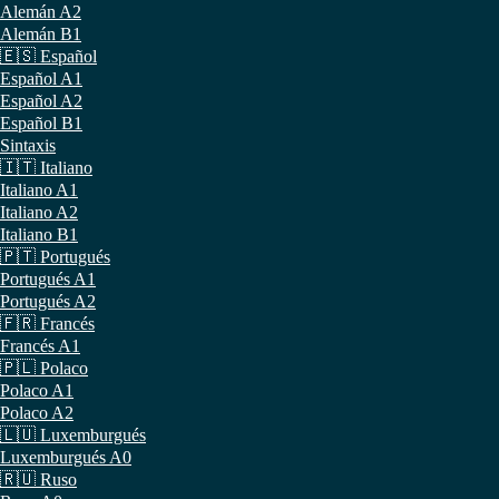
Alemán A2
Alemán B1
🇪🇸 Español
Español A1
Español A2
Español B1
Sintaxis
🇮🇹 Italiano
Italiano A1
Italiano A2
Italiano B1
🇵🇹 Portugués
Portugués A1
Portugués A2
🇫🇷 Francés
Francés A1
🇵🇱 Polaco
Polaco A1
Polaco A2
🇱🇺 Luxemburgués
Luxemburgués A0
🇷🇺 Ruso