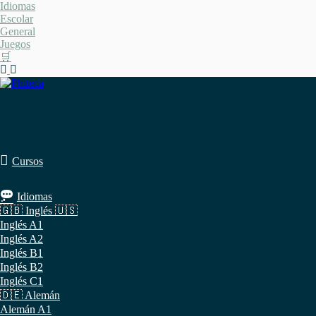
Saltar
Idiomas
al
Escolar
contenido
General
Juegos
🛒
Cursos
Idiomas
🇬🇧 Inglés 🇺🇸
Inglés A1
Inglés A2
Inglés B1
Inglés B2
Inglés C1
🇩🇪 Alemán
Alemán A1