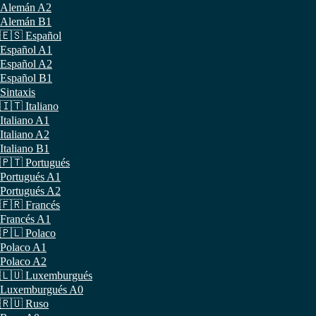
Alemán A2
Alemán B1
🇪🇸 Español
Español A1
Español A2
Español B1
Sintaxis
🇮🇹 Italiano
Italiano A1
Italiano A2
Italiano B1
🇵🇹 Portugués
Portugués A1
Portugués A2
🇫🇷 Francés
Francés A1
🇵🇱 Polaco
Polaco A1
Polaco A2
🇱🇺 Luxemburgués
Luxemburgués A0
🇷🇺 Ruso