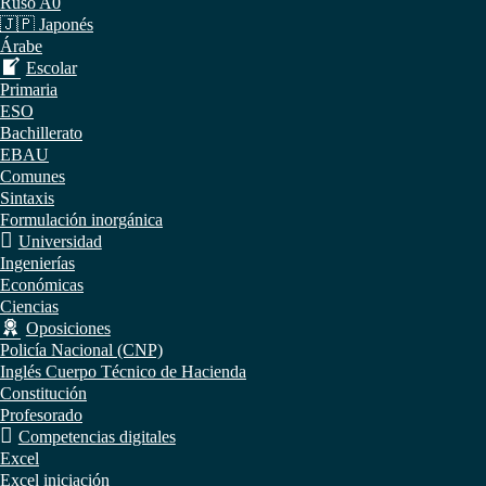
Ruso A0
🇯🇵 Japonés
Árabe
Escolar
Primaria
ESO
Bachillerato
EBAU
Comunes
Sintaxis
Formulación inorgánica
Universidad
Ingenierías
Económicas
Ciencias
Oposiciones
Policía Nacional (CNP)
Inglés Cuerpo Técnico de Hacienda
Constitución
Profesorado
Competencias digitales
Excel
Excel iniciación