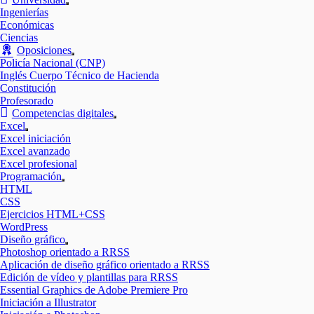
Mostrar
Ingenierías
el
Económicas
submenú
Ciencias
Oposiciones
Mostrar
Policía Nacional (CNP)
el
Inglés Cuerpo Técnico de Hacienda
submenú
Constitución
Profesorado
Competencias digitales
Mostrar
Excel
el
Mostrar
Excel iniciación
submenú
el
Excel avanzado
submenú
Excel profesional
Programación
Mostrar
HTML
el
CSS
submenú
Ejercicios HTML+CSS
WordPress
Diseño gráfico
Mostrar
Photoshop orientado a RRSS
el
Aplicación de diseño gráfico orientado a RRSS
submenú
Edición de vídeo y plantillas para RRSS
Essential Graphics de Adobe Premiere Pro
Iniciación a Illustrator