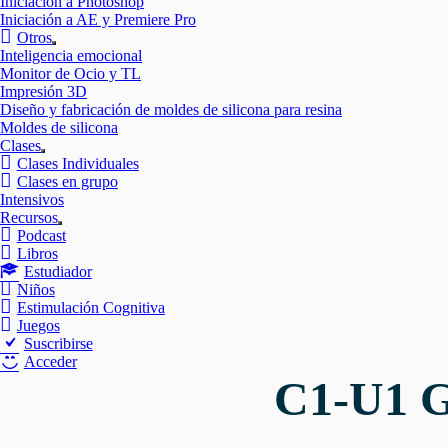
Iniciación a Photoshop
Iniciación a AE y Premiere Pro
Otros
Mostrar
Inteligencia emocional
el
Monitor de Ocio y TL
submenú
Impresión 3D
Diseño y fabricación de moldes de silicona para resina
Moldes de silicona
Clases
Mostrar
Clases Individuales
el
Clases en grupo
submenú
Intensivos
Recursos
Mostrar
Podcast
el
Libros
submenú
Estudiador
Niños
Estimulación Cognitiva
Juegos
Suscribirse
Acceder
C1-U1 G