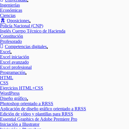
Mostrar
Ingenierías
el
Económicas
submenú
Ciencias
Oposiciones
Mostrar
Policía Nacional (CNP)
el
Inglés Cuerpo Técnico de Hacienda
submenú
Constitución
Profesorado
Competencias digitales
Mostrar
Excel
el
Mostrar
Excel iniciación
submenú
el
Excel avanzado
submenú
Excel profesional
Programación
Mostrar
HTML
el
CSS
submenú
Ejercicios HTML+CSS
WordPress
Diseño gráfico
Mostrar
Photoshop orientado a RRSS
el
Aplicación de diseño gráfico orientado a RRSS
submenú
Edición de vídeo y plantillas para RRSS
Essential Graphics de Adobe Premiere Pro
Iniciación a Illustrator