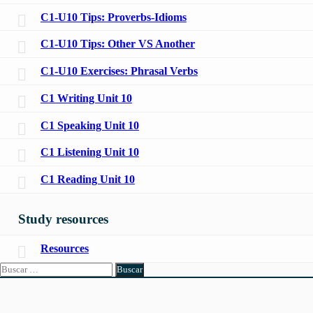
C1-U10 Tips: Proverbs-Idioms
C1-U10 Tips: Other VS Another
C1-U10 Exercises: Phrasal Verbs
C1 Writing Unit 10
C1 Speaking Unit 10
C1 Listening Unit 10
C1 Reading Unit 10
Study resources
Resources
Buscar: