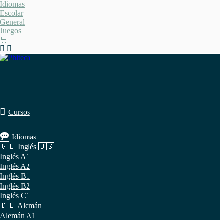
Saltar
Idiomas
al
Escolar
contenido
General
Juegos
🛒
Cursos
Idiomas
🇬🇧 Inglés 🇺🇸
Inglés A1
Inglés A2
Inglés B1
Inglés B2
Inglés C1
🇩🇪 Alemán
Alemán A1