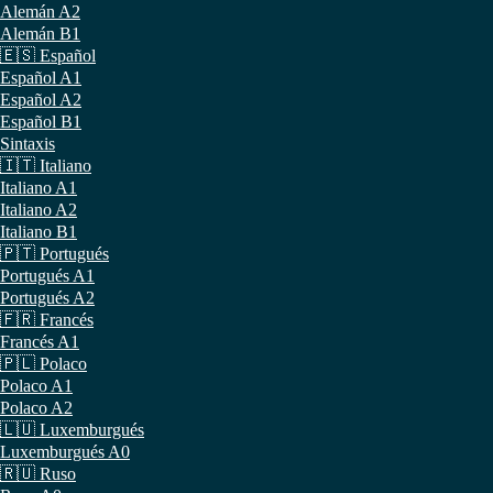
Alemán A2
Alemán B1
🇪🇸 Español
Español A1
Español A2
Español B1
Sintaxis
🇮🇹 Italiano
Italiano A1
Italiano A2
Italiano B1
🇵🇹 Portugués
Portugués A1
Portugués A2
🇫🇷 Francés
Francés A1
🇵🇱 Polaco
Polaco A1
Polaco A2
🇱🇺 Luxemburgués
Luxemburgués A0
🇷🇺 Ruso