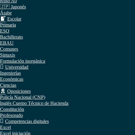
Ruso A0
🇯🇵 Japonés
Árabe
Escolar
Primaria
ESO
Bachillerato
EBAU
Comunes
Sintaxis
Formulación inorgánica
Universidad
Ingenierías
Económicas
Ciencias
Oposiciones
Policía Nacional (CNP)
Inglés Cuerpo Técnico de Hacienda
Constitución
Profesorado
Competencias digitales
Excel
Excel iniciación