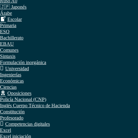
Ruso A0
🇯🇵 Japonés
Árabe
Escolar
Primaria
ESO
Bachillerato
EBAU
Comunes
Sintaxis
Formulación inorgánica
Universidad
Ingenierías
Económicas
Ciencias
Oposiciones
Policía Nacional (CNP)
Inglés Cuerpo Técnico de Hacienda
Constitución
Profesorado
Competencias digitales
Excel
Excel iniciación