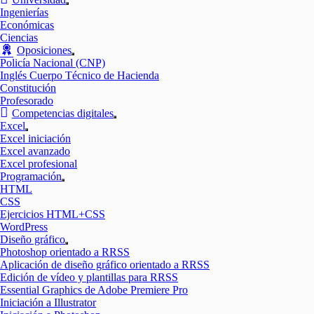
Mostrar
Ingenierías
el
Económicas
submenú
Ciencias
Oposiciones
Mostrar
Policía Nacional (CNP)
el
Inglés Cuerpo Técnico de Hacienda
submenú
Constitución
Profesorado
Competencias digitales
Mostrar
Excel
el
Mostrar
Excel iniciación
submenú
el
Excel avanzado
submenú
Excel profesional
Programación
Mostrar
HTML
el
CSS
submenú
Ejercicios HTML+CSS
WordPress
Diseño gráfico
Mostrar
Photoshop orientado a RRSS
el
Aplicación de diseño gráfico orientado a RRSS
submenú
Edición de vídeo y plantillas para RRSS
Essential Graphics de Adobe Premiere Pro
Iniciación a Illustrator