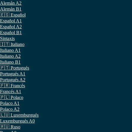
Alemán A2
Alemán B1
🇪🇸 Español
Español A1
Español A2
Español B1
Sintaxis
🇮🇹 Italiano
Italiano A1
Italiano A2
Italiano B1
🇵🇹 Portugués
Portugués A1
Portugués A2
🇫🇷 Francés
Francés A1
🇵🇱 Polaco
Polaco A1
Polaco A2
🇱🇺 Luxemburgués
Luxemburgués A0
🇷🇺 Ruso