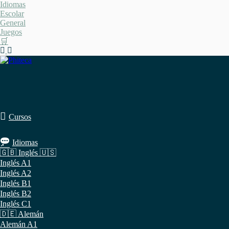
Saltar
Idiomas
al
Escolar
contenido
General
Juegos
🛒
Cursos
Idiomas
🇬🇧 Inglés 🇺🇸
Inglés A1
Inglés A2
Inglés B1
Inglés B2
Inglés C1
🇩🇪 Alemán
Alemán A1