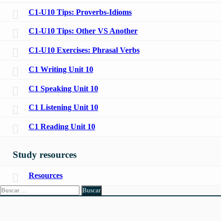
C1-U10 Tips: Proverbs-Idioms
C1-U10 Tips: Other VS Another
C1-U10 Exercises: Phrasal Verbs
C1 Writing Unit 10
C1 Speaking Unit 10
C1 Listening Unit 10
C1 Reading Unit 10
Study resources
Resources
Buscar: