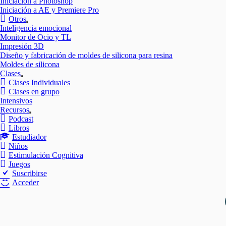
Iniciación a Photoshop
Iniciación a AE y Premiere Pro
Otros
Mostrar
Inteligencia emocional
el
Monitor de Ocio y TL
submenú
Impresión 3D
Diseño y fabricación de moldes de silicona para resina
Moldes de silicona
Clases
Mostrar
Clases Individuales
el
Clases en grupo
submenú
Intensivos
Recursos
Mostrar
Podcast
el
Libros
submenú
Estudiador
Niños
Estimulación Cognitiva
Juegos
Suscribirse
Acceder