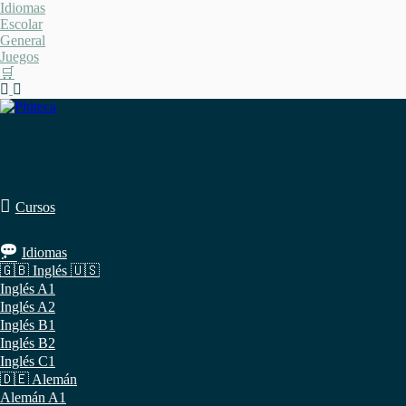
Saltar
Idiomas
al
Escolar
contenido
General
Juegos
🛒
Cursos
Idiomas
🇬🇧 Inglés 🇺🇸
Inglés A1
Inglés A2
Inglés B1
Inglés B2
Inglés C1
🇩🇪 Alemán
Alemán A1