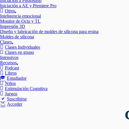
Iniciación a Photoshop
Iniciación a AE y Premiere Pro
Otros
Mostrar
Inteligencia emocional
el
Monitor de Ocio y TL
submenú
Impresión 3D
Diseño y fabricación de moldes de silicona para resina
Moldes de silicona
Clases
Mostrar
Clases Individuales
el
Clases en grupo
submenú
Intensivos
Recursos
Mostrar
Podcast
el
Libros
submenú
Estudiador
Niños
Estimulación Cognitiva
Juegos
Suscribirse
Acceder