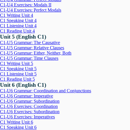
C1-U4 Exercises: Modals II
C1-U4 Exercises: Perfect Modals
C1 Writing Unit 4
C1 Speaking Unit 4
C1 Listening Unit 4
C1 Reading Unit 4
Unit 5 (English C1)
C1-U5 Grammar: The Causative
C1-U5 Grammar: Relative Clauses
C1-U5 Grammar: Either, Neither, Both
C1-U5 Grammar: Time Clauses
C1 Writing Unit 5
C1 Speaking Unit 5
C1 Listening Unit 5
C1 Reading Unit 5
Unit 6 (English C1)
C1-U6 Grammar: Coordination and Conjunctions
C1-U6 Grammar: Imperative
C1-U6 Grammar: Subordination
C1-U6 Exercises: Coordination
C1-U6 Exercises: Subordination
C1-U6 Exercises: Imperatives
C1 Writing Unit 6
C1 Speaking Unit 6