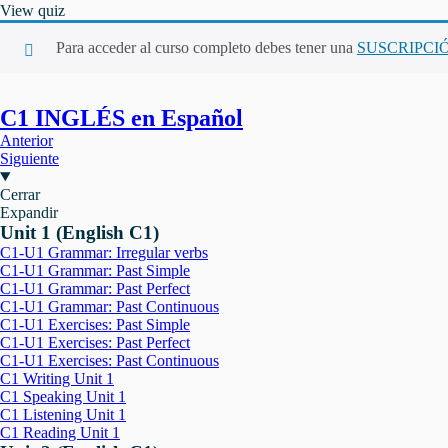
View quiz
Para acceder al curso completo debes tener una
SUSCRIPCI
C1 INGLÉS en Español
Anterior
Siguiente
Cerrar
Expandir
Unit 1 (English C1)
C1-U1 Grammar: Irregular verbs
C1-U1 Grammar: Past Simple
C1-U1 Grammar: Past Perfect
C1-U1 Grammar: Past Continuous
C1-U1 Exercises: Past Simple
C1-U1 Exercises: Past Perfect
C1-U1 Exercises: Past Continuous
C1 Writing Unit 1
C1 Speaking Unit 1
C1 Listening Unit 1
C1 Reading Unit 1