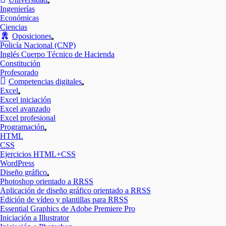
Mostrar
Ingenierías
el
Económicas
submenú
Ciencias
Oposiciones
Mostrar
Policía Nacional (CNP)
el
Inglés Cuerpo Técnico de Hacienda
submenú
Constitución
Profesorado
Competencias digitales
Mostrar
Excel
el
Mostrar
Excel iniciación
submenú
el
Excel avanzado
submenú
Excel profesional
Programación
Mostrar
HTML
el
CSS
submenú
Ejercicios HTML+CSS
WordPress
Diseño gráfico
Mostrar
Photoshop orientado a RRSS
el
Aplicación de diseño gráfico orientado a RRSS
submenú
Edición de vídeo y plantillas para RRSS
Essential Graphics de Adobe Premiere Pro
Iniciación a Illustrator