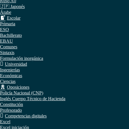
Ruso A0
🇯🇵 Japonés
Árabe
Escolar
Primaria
ESO
Bachillerato
EBAU
Comunes
Sintaxis
Formulación inorgánica
Universidad
Ingenierías
Económicas
Ciencias
Oposiciones
Policía Nacional (CNP)
Inglés Cuerpo Técnico de Hacienda
Constitución
Profesorado
Competencias digitales
Excel
Excel iniciación