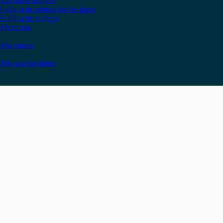
Sus datos seguros
Política de protección de datos
Política de cookies
Mi cuenta
Mis cursos
Mis suscripciones
Instagram
Facebook
LinkedIn
YouTube
Twitter