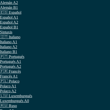
Alemán A2
Alemán B1
🇪🇸 Español
Español A1
Español A2
Español B1
Sintaxis
🇮🇹 Italiano
Italiano A1
Italiano A2
Italiano B1
🇵🇹 Portugués
Portugués A1
Portugués A2
🇫🇷 Francés
Francés A1
🇵🇱 Polaco
Polaco A1
Polaco A2
🇱🇺 Luxemburgués
Luxemburgués A0
🇷🇺 Ruso