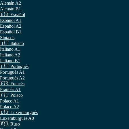
Alemán A2
Alemán B1
🇪🇸 Español
Español A1
Español A2
Español B1
Sintaxis
🇮🇹 Italiano
Italiano A1
Italiano A2
Italiano B1
🇵🇹 Portugués
Portugués A1
Portugués A2
🇫🇷 Francés
Francés A1
🇵🇱 Polaco
Polaco A1
Polaco A2
🇱🇺 Luxemburgués
Luxemburgués A0
🇷🇺 Ruso