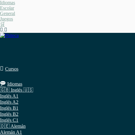
Saltar
Idiomas
al
Escolar
contenido
General
Juegos
🛒
Cursos
Idiomas
🇬🇧 Inglés 🇺🇸
Inglés A1
Inglés A2
Inglés B1
Inglés B2
Inglés C1
🇩🇪 Alemán
Alemán A1