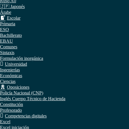
Ruso A0
🇯🇵 Japonés
Árabe
Escolar
Primaria
ESO
Bachillerato
EBAU
Comunes
Sintaxis
Formulación inorgánica
Universidad
Ingenierías
Económicas
Ciencias
Oposiciones
Policía Nacional (CNP)
Inglés Cuerpo Técnico de Hacienda
Constitución
Profesorado
Competencias digitales
Excel
Excel iniciación