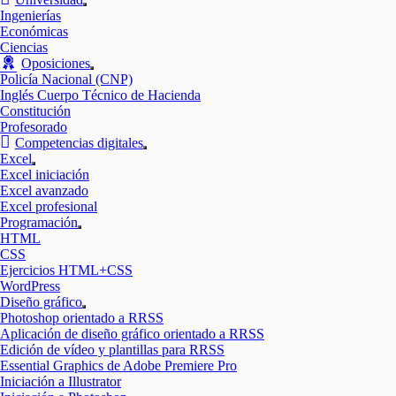
Mostrar
Ingenierías
el
Económicas
submenú
Ciencias
Oposiciones
Mostrar
Policía Nacional (CNP)
el
Inglés Cuerpo Técnico de Hacienda
submenú
Constitución
Profesorado
Competencias digitales
Mostrar
Excel
el
Mostrar
Excel iniciación
submenú
el
Excel avanzado
submenú
Excel profesional
Programación
Mostrar
HTML
el
CSS
submenú
Ejercicios HTML+CSS
WordPress
Diseño gráfico
Mostrar
Photoshop orientado a RRSS
el
Aplicación de diseño gráfico orientado a RRSS
submenú
Edición de vídeo y plantillas para RRSS
Essential Graphics de Adobe Premiere Pro
Iniciación a Illustrator