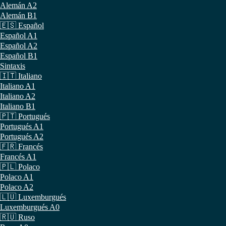
Alemán A2
Alemán B1
🇪🇸 Español
Español A1
Español A2
Español B1
Sintaxis
🇮🇹 Italiano
Italiano A1
Italiano A2
Italiano B1
🇵🇹 Portugués
Portugués A1
Portugués A2
🇫🇷 Francés
Francés A1
🇵🇱 Polaco
Polaco A1
Polaco A2
🇱🇺 Luxemburgués
Luxemburgués A0
🇷🇺 Ruso