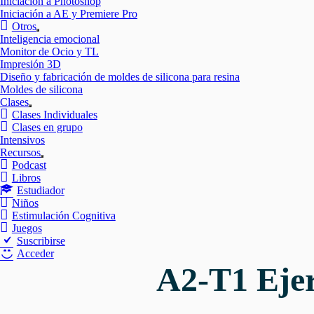
Iniciación a Photoshop
Iniciación a AE y Premiere Pro
Otros
Mostrar
Inteligencia emocional
el
Monitor de Ocio y TL
submenú
Impresión 3D
Diseño y fabricación de moldes de silicona para resina
Moldes de silicona
Clases
Mostrar
Clases Individuales
el
Clases en grupo
submenú
Intensivos
Recursos
Mostrar
Podcast
el
Libros
submenú
Estudiador
Niños
Estimulación Cognitiva
Juegos
Suscribirse
Acceder
A2-T1 Ejer