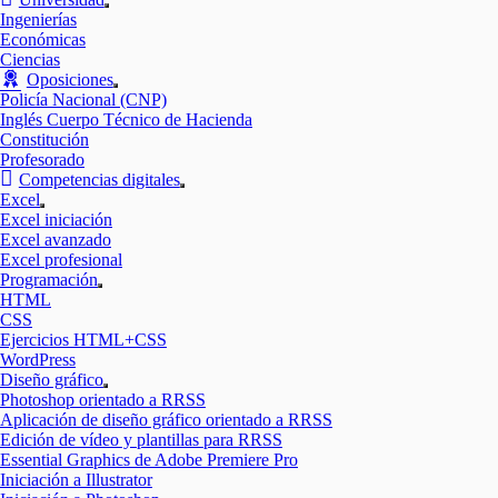
Mostrar
Ingenierías
el
Económicas
submenú
Ciencias
Oposiciones
Mostrar
Policía Nacional (CNP)
el
Inglés Cuerpo Técnico de Hacienda
submenú
Constitución
Profesorado
Competencias digitales
Mostrar
Excel
el
Mostrar
Excel iniciación
submenú
el
Excel avanzado
submenú
Excel profesional
Programación
Mostrar
HTML
el
CSS
submenú
Ejercicios HTML+CSS
WordPress
Diseño gráfico
Mostrar
Photoshop orientado a RRSS
el
Aplicación de diseño gráfico orientado a RRSS
submenú
Edición de vídeo y plantillas para RRSS
Essential Graphics de Adobe Premiere Pro
Iniciación a Illustrator