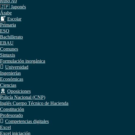
Ruso A0
🇯🇵 Japonés
Árabe
Escolar
Primaria
ESO
Bachillerato
EBAU
Comunes
Sintaxis
Formulación inorgánica
Universidad
Ingenierías
Económicas
Ciencias
Oposiciones
Policía Nacional (CNP)
Inglés Cuerpo Técnico de Hacienda
Constitución
Profesorado
Competencias digitales
Excel
Excel iniciación