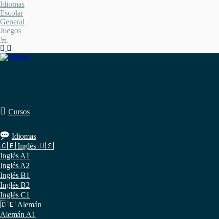
Saltar
Idiomas
al
Escolar
contenido
General
Juegos
🛒
Cursos
Idiomas
🇬🇧 Inglés 🇺🇸
Inglés A1
Inglés A2
Inglés B1
Inglés B2
Inglés C1
🇩🇪 Alemán
Alemán A1