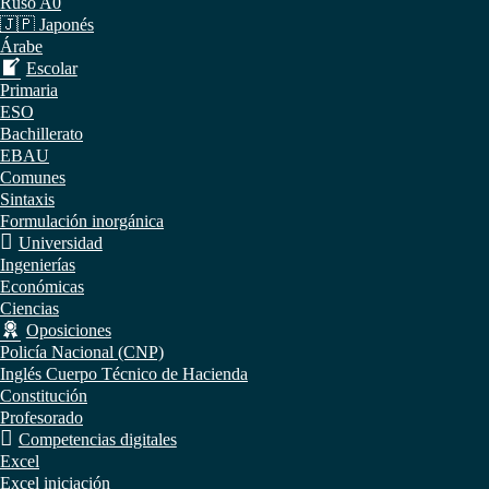
Ruso A0
🇯🇵 Japonés
Árabe
Escolar
Primaria
ESO
Bachillerato
EBAU
Comunes
Sintaxis
Formulación inorgánica
Universidad
Ingenierías
Económicas
Ciencias
Oposiciones
Policía Nacional (CNP)
Inglés Cuerpo Técnico de Hacienda
Constitución
Profesorado
Competencias digitales
Excel
Excel iniciación