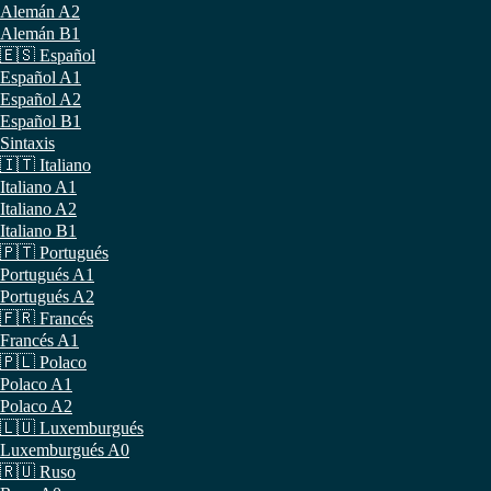
Alemán A2
Alemán B1
🇪🇸 Español
Español A1
Español A2
Español B1
Sintaxis
🇮🇹 Italiano
Italiano A1
Italiano A2
Italiano B1
🇵🇹 Portugués
Portugués A1
Portugués A2
🇫🇷 Francés
Francés A1
🇵🇱 Polaco
Polaco A1
Polaco A2
🇱🇺 Luxemburgués
Luxemburgués A0
🇷🇺 Ruso