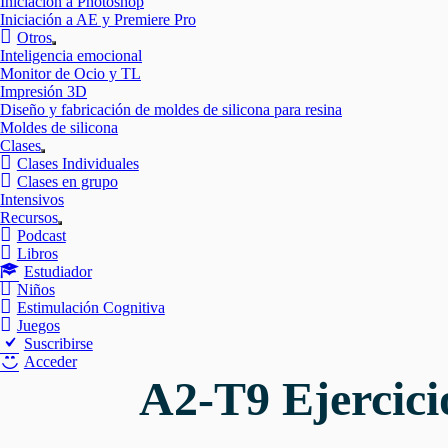
Iniciación a Photoshop
Iniciación a AE y Premiere Pro
Otros
Mostrar
Inteligencia emocional
el
Monitor de Ocio y TL
submenú
Impresión 3D
Diseño y fabricación de moldes de silicona para resina
Moldes de silicona
Clases
Mostrar
Clases Individuales
el
Clases en grupo
submenú
Intensivos
Recursos
Mostrar
Podcast
el
Libros
submenú
Estudiador
Niños
Estimulación Cognitiva
Juegos
Suscribirse
Acceder
A2-T9 Ejercicio