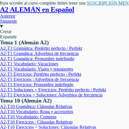
Para acceder al curso completo debes tener una
SUSCRIPCIÓN ME
A2 ALEMÁN en Español
Anterior
Siguiente
Cerrar
Expandir
Tema 1 (Alemán A2)
A2-T1 Gramática: Pretérito perfecto / Perfekt
A2-T1 Gramática: Adverbios de frecuencia
A2-T1 Gramática: Pronombre indefinido
A2-T1 Vocabulario: Vacaciones
A2-T1 Vocabulario: Viajes y transportes
A2-T1 Ejercicios: Pretérito perfecto / Perfekt
A2-T1 Ejercicios : Adverbios de frecuencia
A2-T1 Ejercicios: Pronombre indefinido
A2-T1 Soluciones + Ejercicios: Pretérito perfecto / Perfekt
A2-T1 Ejercicios + Soluciones: Adverbios de frecuencia
Tema 10 (Alemán A2)
A2-T10 Gramática: Cláusulas Relativas
A2-T10 Vocabulario: Ropa y accesorios
A2-T10 Vocabulario: Compras
A2-T10 Ejercicios : Cláusulas Relativas
A2-T10 Ejercicios + Soluciones: Cláusulas Relativas