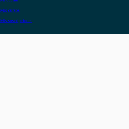
Mis cursos
Mis suscripciones
Instagram
Facebook
LinkedIn
YouTube
Twitter