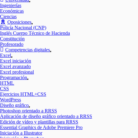
Mostrar
Ingenierías
el
Económicas
submenú
Ciencias
Oposiciones
Mostrar
Policía Nacional (CNP)
el
Inglés Cuerpo Técnico de Hacienda
submenú
Constitución
Profesorado
Competencias digitales
Mostrar
Excel
el
Mostrar
Excel iniciación
submenú
el
Excel avanzado
submenú
Excel profesional
Programación
Mostrar
HTML
el
CSS
submenú
Ejercicios HTML+CSS
WordPress
Diseño gráfico
Mostrar
Photoshop orientado a RRSS
el
Aplicación de diseño gráfico orientado a RRSS
submenú
Edición de vídeo y plantillas para RRSS
Essential Graphics de Adobe Premiere Pro
Iniciación a Illustrator