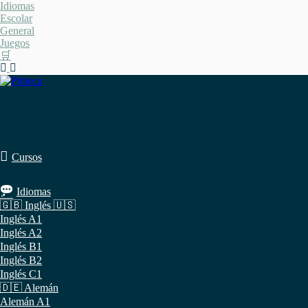
Saltar
Idiomas
al
Escolar
contenido
General
Juegos
🛒
Cursos
Idiomas
🇬🇧 Inglés 🇺🇸
Inglés A1
Inglés A2
Inglés B1
Inglés B2
Inglés C1
🇩🇪 Alemán
Alemán A1